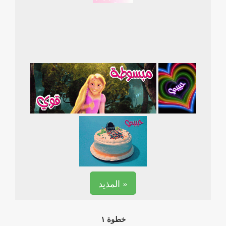
المذيد »
خطوة ١