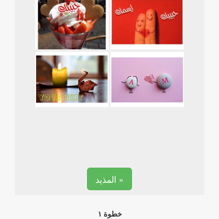
المذيد »
خطوة ١