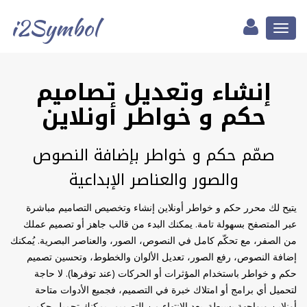
i2Symbol
Toggle
navigation
إنشاء وتعديل تصاميم
حكم و خواطر أونلاين
صمّم حكم و خواطر بإضافة النصوص
والصور والعناصر الإبداعية
يتيح لك محرر حكم و خواطر أونلاين إنشاء وتخصيص التصاميم مباشرة
عبر المتصفح بسهولة تامة. يمكنك البدء من قالب جاهز أو تصميم عملك
من الصفر، مع تحكّم كامل في النصوص، الصور، والعناصر البصرية. يُمكنك
إضافة النصوص، رفع الصور، تعديل الألوان والخطوط، وتحسين تصميم
حكم و خواطر باستخدام المؤثرات أو الحركات (عند توفرها). لا حاجة
لتحميل أي برامج أو امتلاك خبرة في التصميم، فجميع الأدوات متاحة
أونلاين وبواجهة بسيطة. بعد الانتهاء من التصميم، يمكنك تحميل حكم و