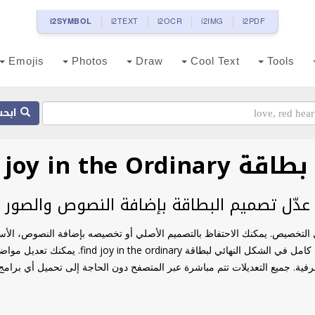
i2TEXT
i2OCR
i2IMG
i2PDF
i2SYMBOL
Emojis
Photos
Draw
Cool Text
Tools
ابحث
Find joy in the Ordin
عدّل تصميم البطاقة بإضافة النصوص والصور
find joy  جاهز للاستخدام وسهل التخصيص. يمكنك الاحتفاظ بالتصميم الأصلي أو تخصيصه بإضافة ا
الخاص. باستخدام محرر البطاقات الأونلاين، تحصل ع
ة. جميع التعديلات تتم مباشرة عبر المتصفح دون الحاجة إلى تحميل أي برامج أو