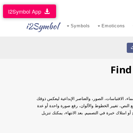
I2Symbol App
i2Symbol
Symbols
Emoticons
لنصوص، الأسماء، الاقتباسات، الصور، والعناصر الإبداعية ليعكس ذوقك
لى تحكّم كامل في الشكل النهائي لبطاقة find joy in the ordinary. يمكنك تعديل مواضع النص، تغيير الخطوط والألوان، رفع صورة واحدة أو عدة
 امتلاك خبرة في التصميم. بعد الانتهاء، يمكنك تنزيل