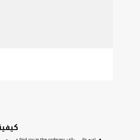
كيفية تعدي
افتح قالب بطاقة find joy in the ordinary في محرر التصميم.