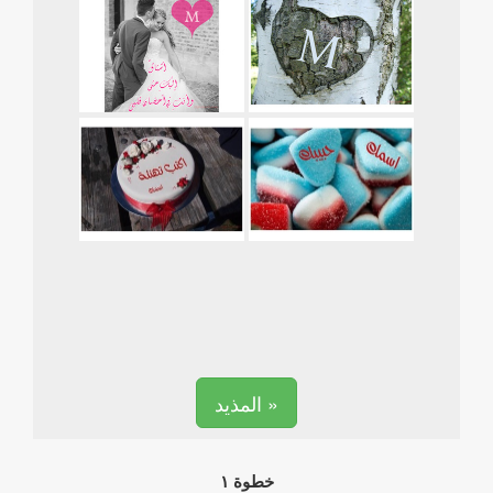
المذيد »
خطوة ١