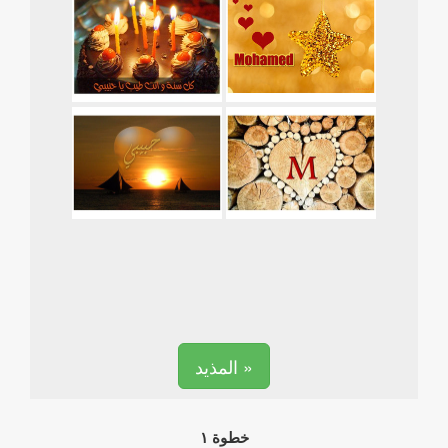
المذيد »
خطوة ١