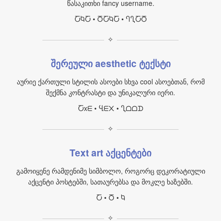
წასაკითხი fancy username.
ႠႩႠ • ႣႠႩႠ • ႤႢႠႣ
✧
შერეული aesthetic ტექსტი
აურიე ქართული სტილის ასოები სხვა cool ასოებთან, რომ
შექმნა კონტრასტი და უნიკალური იერი.
Ⴀxᗴ • Ⴁᗴ᙭ • Ⴂᗝᗝᗪ
✧
Text art აქცენტები
გამოიყენე რამდენიმე სიმბოლო, როგორც დეკორატიული
აქცენტი პოსტებში, სათაურებსა და მოკლე ხაზებში.
Ⴀ • Ⴃ • Ⴉ
✧