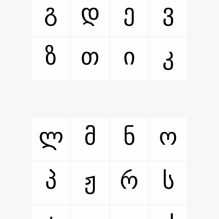
გ
დ
ე
ვ
ზ
თ
ი
კ
ლ
მ
ნ
ო
პ
ჟ
რ
ს