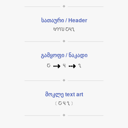
✧
სათაური / Header
ႩႤႤႮ ႠႡႢ
✧
გამყოფი / ნაკადი
⇢
⇢
Ⴀ
Ⴁ
Ⴂ
✧
მოკლე text art
〔 Ⴀ Ⴁ Ⴂ 〕
✧