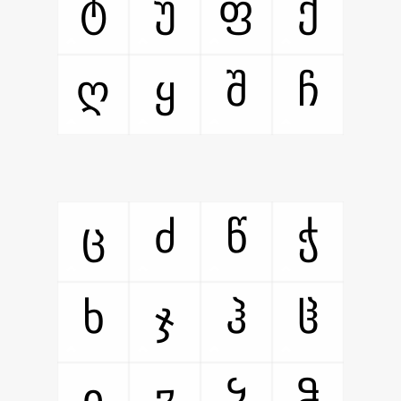
ტ
უ
ფ
ქ
ღ
ყ
შ
ჩ
ც
ძ
წ
ჭ
ხ
ჯ
ჰ
ჱ
ჲ
ჳ
ჴ
ჵ