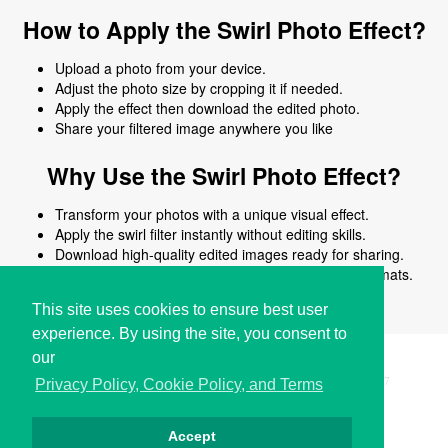
How to Apply the Swirl Photo Effect?
Upload a photo from your device.
Adjust the photo size by cropping it if needed.
Apply the effect then download the edited photo.
Share your filtered image anywhere you like
Why Use the Swirl Photo Effect?
Transform your photos with a unique visual effect.
Apply the swirl filter instantly without editing skills.
Download high-quality edited images ready for sharing.
Works online on all devices and common image formats.
No signup or software installation required.
This site uses cookies to ensure best user
experience. By using the site, you consent to
our
Copyright © i2Symbol 2011-2026,
Sciweavers LLC
, USA.
197
Privacy Policy, Cookie Policy, and Terms
Accept