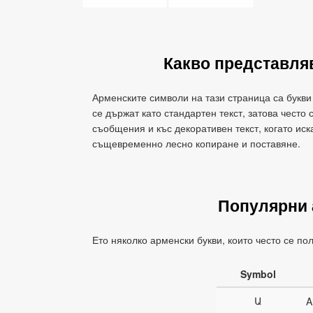
Какво представля
Арменските символи на тази страница са букви
се държат като стандартен текст, затова често
съобщения и къс декоративен текст, когато иск
същевременно лесно копиране и поставяне.
Популярни 
Ето няколко арменски букви, които често се пол
Symbol
Ա
A