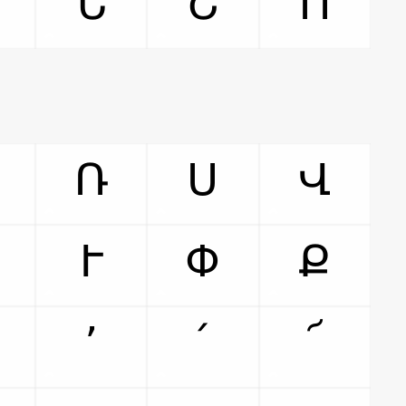
Ն
Շ
Ո
Ռ
Ս
Վ
Ւ
Փ
Ք
՚
՛
՜