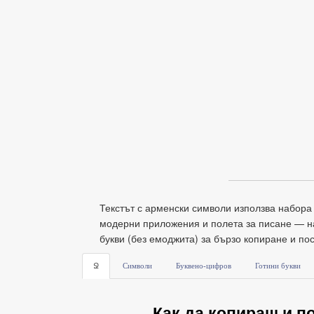
Текстът с арменски символи използва набора о
модерни приложения и полета за писане — на
букви (без емоджита) за бързо копиране и по
Ջ
Символи
Буквено-цифров
Готини букви
Как да копираш и 