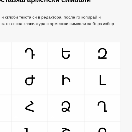
и сглоби текста си в редактора, после го копирай и
 като лесна клавиатура с арменски символи за бърз избор
Դ
Ե
Զ
Ժ
Ի
Լ
Հ
Ձ
Ղ