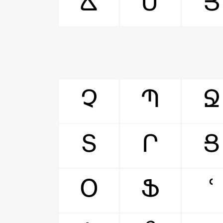
Ճ
Մ
Յ
Չ
Պ
Ջ
Տ
Ր
Ց
Օ
Ֆ
ՙ