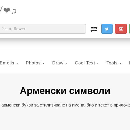
i2PDF
i2IMG
i2OCR
i2TEXT
i2SYMBOL
Emojis
Photos
Draw
Cool Text
Tools
Арменски символи
 арменски букви за стилизиране на имена, био и текст в приложе