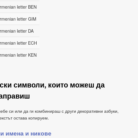
rmenian letter BEN
rmenian letter GIM
rmenian letter DA
rmenian letter ECH
rmenian letter KEN
нски символи, които можеш да
аправиш
бе си или да ги комбинираш с други декоративни азбуки,
екстът остава копируем.
и имена и никове