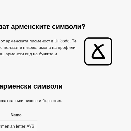
ват арменските символи?
 от арменската писменост в Unicode. Те
 се ползват в никове, имена на профили,
аш арменски вид на буквите и
арменски символи
зват за къси никове и бърз стил.
Name
rmenian letter AYB