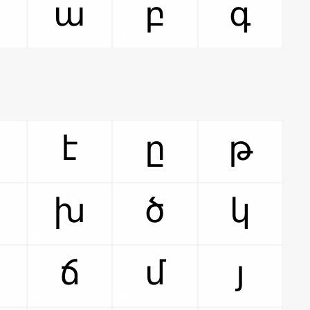
ա
բ
գ
է
ը
թ
խ
ծ
կ
ճ
մ
յ