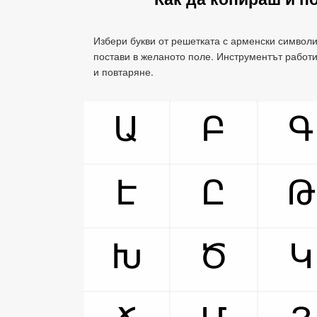
Избери букви от решетката с арменски символи 
постави в желаното поле. Инструментът работи
и повтаряне.
Ա
Բ
Գ
Է
Ը
Թ
Խ
Ծ
Կ