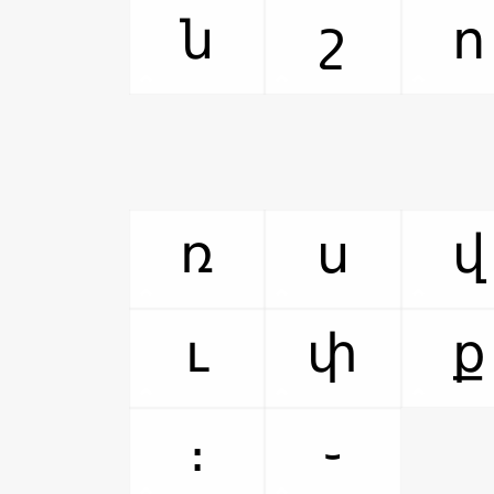
ն
շ
ո
ռ
ս
վ
ւ
փ
ք
։
֊