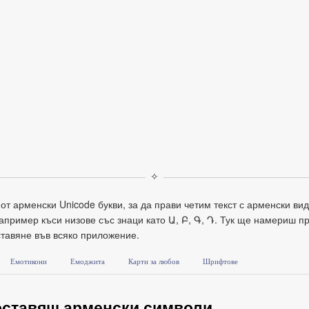
✧
т арменски Unicode букви, за да прави четим текст с арменски вид
пример къси низове със знаци като Ա, Բ, Գ, Դ. Тук ще намериш пр
ставяне във всяко приложение.
Емотикони
Емоджита
Карти за любов
Шрифтове
поставяш арменски символи