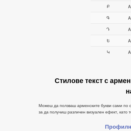
Բ
A
Գ
A
Դ
A
Ե
A
Կ
A
Стилове текст с арме
н
Можеш да ползваш арменските букви сами по се
за да получиш различен визуален ефект, като т
Профилн