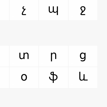
չ
պ
ջ
տ
ր
ց
օ
ֆ
և