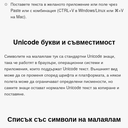
Поставете текста в желаното приложение или поле чрез
Paste или с комбинация (CTRL+V в Windows/Linux или ⌘+V
на Mac).
Unicode букви и съвместимост
Символите на малаялам тук са стандартни Unicode знаци,
така че работят в браузъри, операционни системи и
приложения, които поддържат Unicode текст. Външният вид
може да се променя според шрифта и платформата, а някои
полета може да ограничават определени писмености, но
самите знаци остават нормален Unicode текст за копиране и
поставяне.
Списък със символи на малаялам