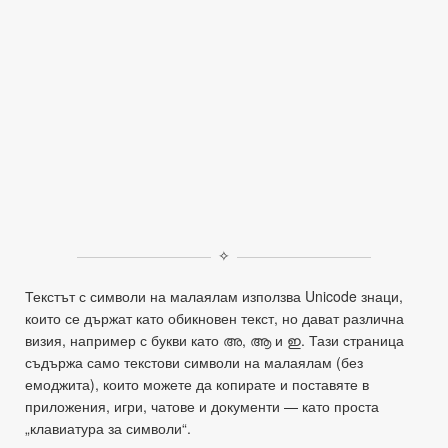
✧
Текстът с символи на малаялам използва Unicode знаци,
които се държат като обикновен текст, но дават различна
визия, например с букви като അ, ആ и ഇ. Тази страница
съдържа само текстови символи на малаялам (без
емоджита), които можете да копирате и поставяте в
приложения, игри, чатове и документи — като проста
„клавиатура за символи“.