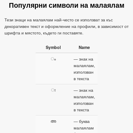
Популярни символи на малаялам
Тези знаци на малаялам най-често се използват за къс
декоративен текст и оформление на профили, в зависимост от
шрифта и мястото, където ги поставяте.
Symbol
Name
ം
— знак на
малаялам,
използван
в текста
ഃ
— знак на
малаялам,
използван
в текста
അ
— буква
малаялам