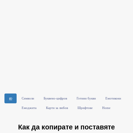
ഇ
Символи
Буквено-цифров
Готини букви
Емотикони
Емоджита
Карти за любов
Шрифтове
Home
Как да копирате и поставяте