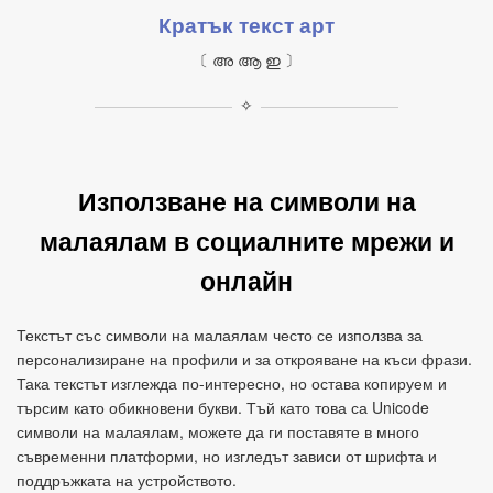
Кратък текст арт
〔 അ ആ ഇ 〕
✧
Използване на символи на
малаялам в социалните мрежи и
онлайн
Текстът със символи на малаялам често се използва за
персонализиране на профили и за открояване на къси фрази.
Така текстът изглежда по-интересно, но остава копируем и
търсим като обикновени букви. Тъй като това са Unicode
символи на малаялам, можете да ги поставяте в много
съвременни платформи, но изгледът зависи от шрифта и
поддръжката на устройството.