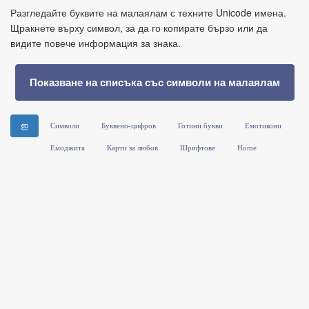
Разгледайте буквите на малаялам с техните Unicode имена.
Щракнете върху символ, за да го копирате бързо или да
видите повече информация за знака.
Показване на списъка със символи на малаялам
ഇ
Символи
Буквено-цифров
Готини букви
Емотикони
Емоджита
Карти за любов
Шрифтове
Home