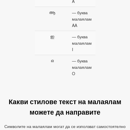
A
ആ
— буква
малаялам
AA
ഇ
— буква
малаялам
I
ഒ
— буква
малаялам
O
Какви стилове текст на малаялам
можете да направите
Символите на малаялам могат да се използват самостоятелно