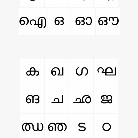
ഐ
ഒ
ഓ
ഔ
ക
ഖ
ഗ
ഘ
ങ
ച
ഛ
ജ
ഝ
ഞ
ട
ഠ