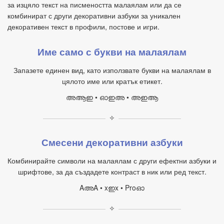
за изцяло текст на писмеността малаялам или да се
комбинират с други декоративни азбуки за уникален
декоративен текст в профили, постове и игри.
Име само с букви на малаялам
Запазете единен вид, като използвате букви на малаялам в
цялото име или кратък етикет.
അആഇ • ഓഇഅ • അഇആ
✧
Смесени декоративни азбуки
Комбинирайте символи на малаялам с други ефектни азбуки и
шрифтове, за да създадете контраст в ник или ред текст.
AഅA • xഇx • Proഓ
✧