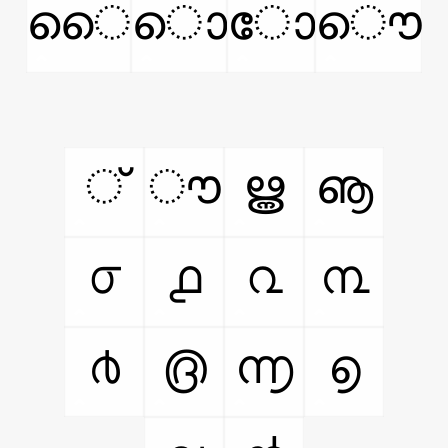
ൈ
ൊ
ോ
ൌ
്
ൗ
ൠ
ൡ
൦
൧
൨
൩
൪
൫
൬
൭