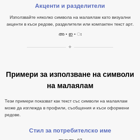
Акценти и разделители
Използвайте няколко символа на малаялам като визуални
акценти в къси редове, разделители или компактен текст арт.
അ • ഇ • ഃ
✧
Примери за използване на символи
на малаялам
Тези примери показват как текст със символи на малаялам
може да изглежда в профили, съобщения и къси оформени
редове.
Стил за потребителско име