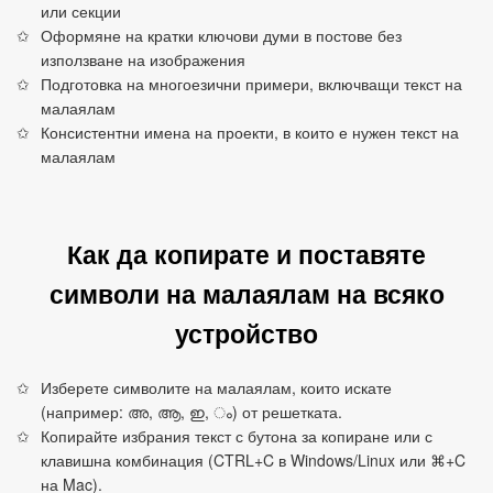
или секции
Оформяне на кратки ключови думи в постове без
използване на изображения
Подготовка на многоезични примери, включващи текст на
малаялам
Консистентни имена на проекти, в които е нужен текст на
малаялам
Как да копирате и поставяте
символи на малаялам на всяко
устройство
Изберете символите на малаялам, които искате
(например: അ, ആ, ഇ, ം) от решетката.
Копирайте избрания текст с бутона за копиране или с
клавишна комбинация (CTRL+C в Windows/Linux или ⌘+C
на Mac).