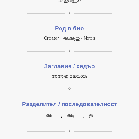
അഇആ_07
✧
Ред в био
Creator • അആഇ • Notes
✧
Заглавие / хедър
അആഇ മലയാളം
✧
Разделител / последователност
→
→
അ
ആ
ഇ
✧