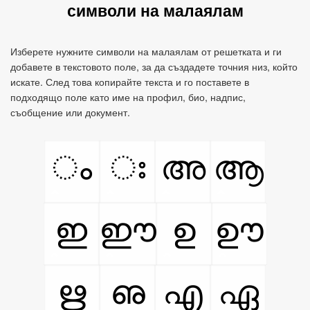
символи на малаялам
Изберете нужните символи на малаялам от решетката и ги
добавете в текстовото поле, за да създадете точния низ, който
искате. След това копирайте текста и го поставете в
подходящо поле като име на профил, био, надпис,
съобщение или документ.
ം
ഃ
അ
ആ
ഇ
ഈ
ഉ
ഊ
ഋ
ഌ
എ
ഏ