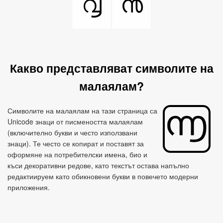
൮
൯
Какво представляват символите на
малаялам?
Символите на малаялам на тази страница са
Unicode знаци от писмеността малаялам
(включително букви и често използвани
знаци). Те често се копират и поставят за
оформяне на потребителски имена, био и
къси декоративни редове, като текстът остава напълно
редактиируем като обикновени букви в повечето модерни
приложения.