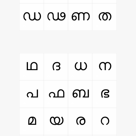
ഡ
ഢ
ണ
ത
ഥ
ദ
ധ
ന
പ
ഫ
ബ
ഭ
മ
യ
ര
റ