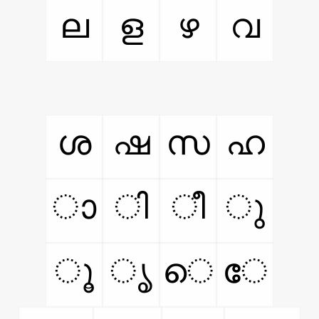
ല
ള
ഴ
വ
ശ
ഷ
സ
ഹ
ാ
ി
ീ
ു
ൂ
ൃ
െ
േ