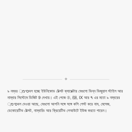
✧
৯ নম্বর סימ্বল হচ্ছে ইউনিকোড টেক্সট ক্যারেক্টার যেগুলো ভিন্ন ভিজুয়াল স্টাইল আর
নাম্বার সিস্টেমে ডিজিট 9 দেখায়। এই পেজে ⑨, ⑼, Ⅸ আর ٩ এর মতো ৯ নম্বরের
סימ্বল দেওয়া আছে, যেগুলো আপনি সঙ্গে সঙ্গে কপি পেস্ট করে নাম, মেসেজ,
ডেকোরেটিভ টেক্সট, নাম্বারিং আর ক্রিয়েটিভ লেআউটে ইউজ করতে পারেন।