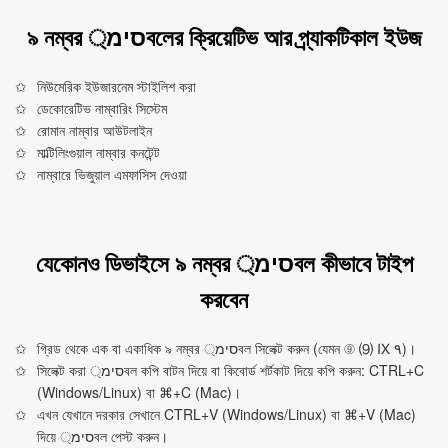
৯ নম্বর סימ্বলের ক্রিয়েটিভ আর প্র্যাকটিকাল ইউজ
নিউমেরিক ইউজারনেম স্টাইলিশ করা
ডেকোরেটিভ নাম্বারিং সিস্টেম
রোমান নাম্বার আউটলাইন
মাল্টিলিংগুয়াল নাম্বার কনটেন্ট
নাম্বারে ভিজুয়াল এমফাসিস দেওয়া
যেকোনও ডিভাইসে ৯ নম্বর סימ্বল কীভাবে টাইপ
করবেন
গ্রিড থেকে এক বা একাধিক ৯ নম্বর סימ্বল সিলেক্ট করুন (যেমন ⑨ ⑼ Ⅸ ٩)।
সিলেক্ট করা סימ্বল কপি বাটন দিয়ে বা কিবোর্ড শর্টকাট দিয়ে কপি করুন: CTRL+C
(Windows/Linux) বা ⌘+C (Mac)।
এখন যেখানে দরকার সেখানে CTRL+V (Windows/Linux) বা ⌘+V (Mac)
দিয়ে סימ্বল পেস্ট করুন।