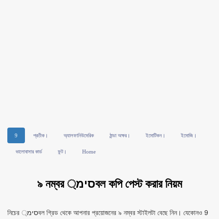
9
প্রতীক।
অ্যালফানিউমেরিক
ঠান্ডা অক্ষর।
ইমোটিকন।
ইমোজি।
ভালোবাসার কার্ড
ফন্ট।
Home
৯ নম্বর סימ্বল কপি পেস্ট করার নিয়ম
নিচের סימ্বল গ্রিড থেকে আপনার প্রয়োজনের ৯ নম্বর স্টাইলটা বেছে নিন। যেকোনও 9