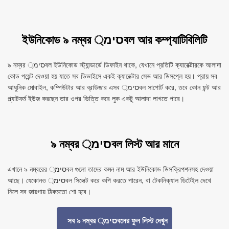
ইউনিকোড ৯ নম্বর סימ্বল আর কম্প্যাটিবিলিটি
৯ নম্বর סימ্বল ইউনিকোড স্ট্যান্ডার্ডে ডিফাইন থাকে, যেখানে প্রতিটি ক্যারেক্টারকে আলাদা
কোড পয়েন্ট দেওয়া হয় যাতে সব ডিভাইসে একই ক্যারেক্টার সেভ আর ডিসপ্লে হয়। প্রায় সব
আধুনিক মোবাইল, কম্পিউটার আর ব্রাউজার এসব סימ্বল সাপোর্ট করে, তবে কোন ফন্ট আর
প্ল্যাটফর্ম ইউজ করছেন তার ওপর ভিত্তি করে লুক একটু আলাদা লাগতে পারে।
৯ নম্বর סימ্বল লিস্ট আর মানে
এখানে ৯ নম্বরের סימ্বল গুলো তাদের কমন নাম আর ইউনিকোড ডিসক্রিপশনসহ দেওয়া
আছে। যেকোনও סימ্বল সিলেক্ট করে কপি করতে পারেন, বা টেকনিক্যাল ডিটেইল দেখে
নিলে সব জায়গায় ঠিকমতো শো হবে।
সব ৯ নম্বর סימ্বলের ফুল লিস্ট দেখুন