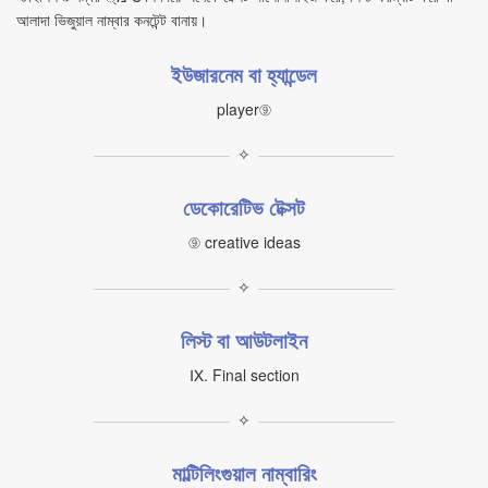
আলাদা ভিজুয়াল নাম্বার কনটেন্ট বানায়।
ইউজারনেম বা হ্যান্ডেল
player⑨
✧
ডেকোরেটিভ টেক্সট
⑨ creative ideas
✧
লিস্ট বা আউটলাইন
Ⅸ. Final section
✧
মাল্টিলিংগুয়াল নাম্বারিং