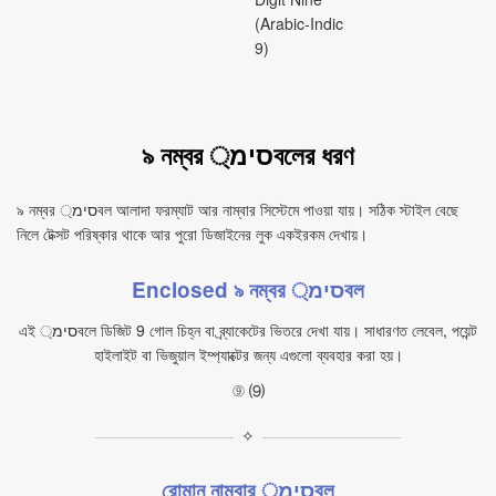
(Arabic‑Indic
9)
৯ নম্বর סימ্বলের ধরণ
৯ নম্বর סימ্বল আলাদা ফরম্যাট আর নাম্বার সিস্টেমে পাওয়া যায়। সঠিক স্টাইল বেছে
নিলে টেক্সট পরিষ্কার থাকে আর পুরো ডিজাইনের লুক একইরকম দেখায়।
Enclosed ৯ নম্বর סימ্বল
এই סימ্বলে ডিজিট 9 গোল চিহ্ন বা ব্র্যাকেটের ভিতরে দেখা যায়। সাধারণত লেবেল, পয়েন্ট
হাইলাইট বা ভিজুয়াল ইম্প্যাক্টের জন্য এগুলো ব্যবহার করা হয়।
⑨ ⑼
✧
রোমান নাম্বার סימ্বল