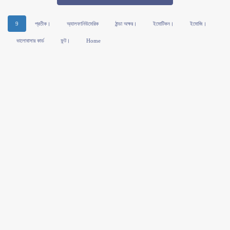
9
প্রতীক।
অ্যালফানিউমেরিক
ঠান্ডা অক্ষর।
ইমোটিকন।
ইমোজি।
ভালোবাসার কার্ড
ফন্ট।
Home