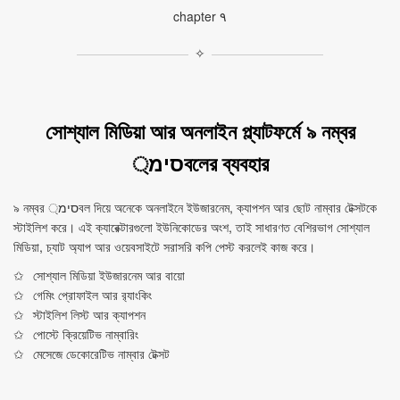
chapter ٩
✧
সোশ্যাল মিডিয়া আর অনলাইন প্ল্যাটফর্মে ৯ নম্বর
סימ্বলের ব্যবহার
৯ নম্বর סימ্বল দিয়ে অনেকে অনলাইনে ইউজারনেম, ক্যাপশন আর ছোট নাম্বার টেক্সটকে
স্টাইলিশ করে। এই ক্যারেক্টারগুলো ইউনিকোডের অংশ, তাই সাধারণত বেশিরভাগ সোশ্যাল
মিডিয়া, চ্যাট অ্যাপ আর ওয়েবসাইটে সরাসরি কপি পেস্ট করলেই কাজ করে।
সোশ্যাল মিডিয়া ইউজারনেম আর বায়ো
গেমিং প্রোফাইল আর র‍্যাংকিং
স্টাইলিশ লিস্ট আর ক্যাপশন
পোস্টে ক্রিয়েটিভ নাম্বারিং
মেসেজে ডেকোরেটিভ নাম্বার টেক্সট