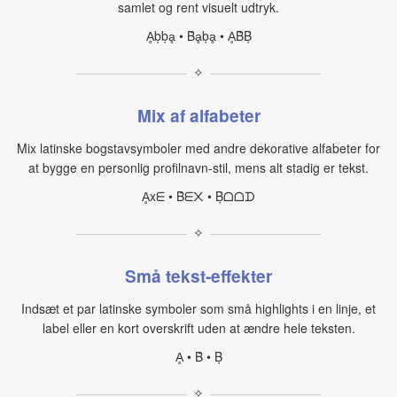
samlet og rent visuelt udtryk.
Ḁḅḅḁ • Ḃḁḅḁ • ḀḂḄ
✧
Mix af alfabeter
Mix latinske bogstavsymboler med andre dekorative alfabeter for
at bygge en personlig profilnavn‑stil, mens alt stadig er tekst.
Ḁxᗴ • Ḃᗴ᙭ • Ḅᗝᗝᗪ
✧
Små tekst‑effekter
Indsæt et par latinske symboler som små highlights i en linje, et
label eller en kort overskrift uden at ændre hele teksten.
Ḁ • Ḃ • Ḅ
✧