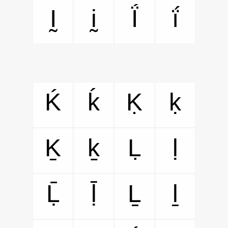
Ḭ
ḭ
Ḯ
ḯ
Ḱ
ḱ
Ḳ
ḳ
Ḵ
ḵ
Ḷ
ḷ
Ḹ
ḹ
Ḻ
ḻ