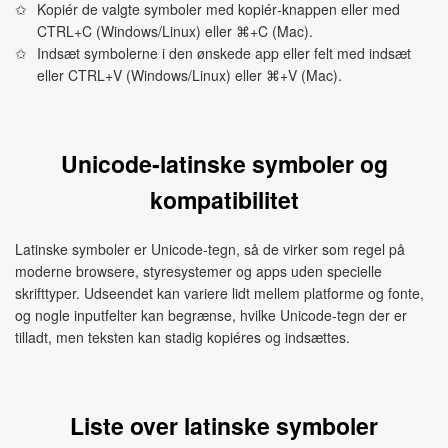
Kopiér de valgte symboler med kopiér‑knappen eller med
CTRL+C (Windows/Linux) eller ⌘+C (Mac).
Indsæt symbolerne i den ønskede app eller felt med indsæt
eller CTRL+V (Windows/Linux) eller ⌘+V (Mac).
Unicode‑latinske symboler og
kompatibilitet
Latinske symboler er Unicode‑tegn, så de virker som regel på
moderne browsere, styresystemer og apps uden specielle
skrifttyper. Udseendet kan variere lidt mellem platforme og fonte,
og nogle inputfelter kan begrænse, hvilke Unicode‑tegn der er
tilladt, men teksten kan stadig kopiéres og indsættes.
Liste over latinske symboler