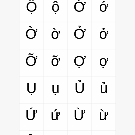
Ộ
ộ
Ớ
ớ
Ờ
ờ
Ở
ở
Ỡ
ỡ
Ợ
ợ
Ụ
ụ
Ủ
ủ
Ứ
ứ
Ừ
ừ