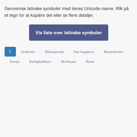
Gennemse latinske symboler med deres Unicode‑navne. Klik på
et tegn for at kopiére det eller se flere detaljer.
Vis liste over latinske symboler
Ẽ
Symboler
Alfanumerisk
Seje bogstaver
Humørikoner
Emojis
Kærlighedskort
Skrifttyper
Home