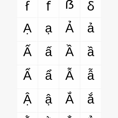
ẞ
ẜ
ẝ
ẟ
Ạ
ạ
Ả
ả
Ấ
ấ
Ầ
ầ
Ẩ
ẩ
Ẫ
ẫ
Ậ
ậ
Ắ
ắ