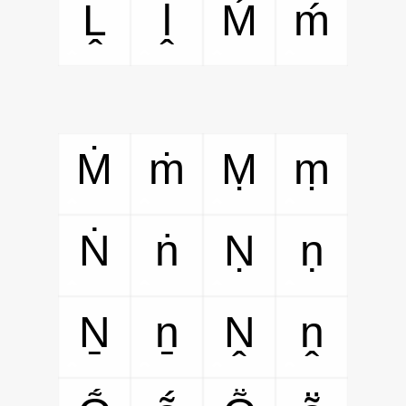
Ḽ
ḽ
Ḿ
ḿ
Ṁ
ṁ
Ṃ
ṃ
Ṅ
ṅ
Ṇ
ṇ
Ṉ
ṉ
Ṋ
ṋ