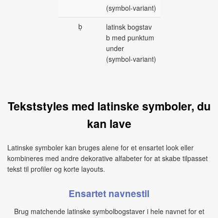
(symbol‑variant)
ḅ
latinsk bogstav
b med punktum
under
(symbol‑variant)
Tekststyles med latinske symboler, du
kan lave
Latinske symboler kan bruges alene for et ensartet look eller
kombineres med andre dekorative alfabeter for at skabe tilpasset
tekst til profiler og korte layouts.
Ensartet navnestil
Brug matchende latinske symbolbogstaver i hele navnet for et