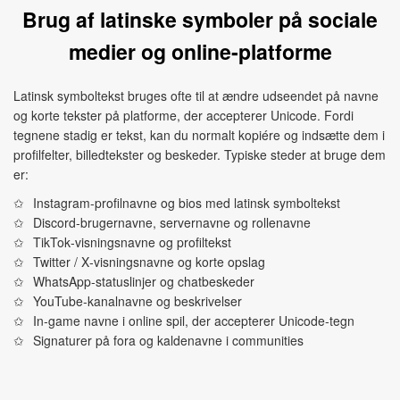
Brug af latinske symboler på sociale
medier og online‑platforme
Latinsk symboltekst bruges ofte til at ændre udseendet på navne
og korte tekster på platforme, der accepterer Unicode. Fordi
tegnene stadig er tekst, kan du normalt kopiére og indsætte dem i
profilfelter, billedtekster og beskeder. Typiske steder at bruge dem
er:
Instagram‑profilnavne og bios med latinsk symboltekst
Discord‑brugernavne, servernavne og rollenavne
TikTok‑visningsnavne og profiltekst
Twitter / X‑visningsnavne og korte opslag
WhatsApp‑statuslinjer og chatbeskeder
YouTube‑kanalnavne og beskrivelser
In‑game navne i online spil, der accepterer Unicode‑tegn
Signaturer på fora og kaldenavne i communities