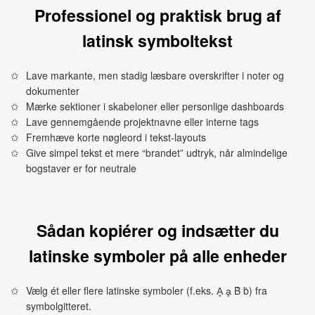
Professionel og praktisk brug af
latinsk symboltekst
Lave markante, men stadig læsbare overskrifter i noter og
dokumenter
Mærke sektioner i skabeloner eller personlige dashboards
Lave gennemgående projektnavne eller interne tags
Fremhæve korte nøgleord i tekst‑layouts
Give simpel tekst et mere “brandet” udtryk, når almindelige
bogstaver er for neutrale
Sådan kopiérer og indsætter du
latinske symboler på alle enheder
Vælg ét eller flere latinske symboler (f.eks. Ḁ ḁ Ḃ ḃ) fra
symbolgitteret.