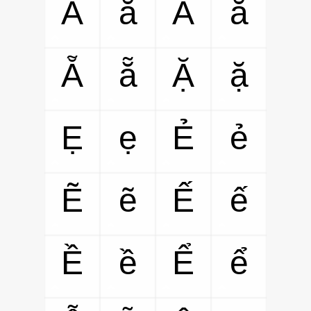
Ằ
ằ
Ẳ
ẳ
Ẵ
ẵ
Ặ
ặ
Ẹ
ẹ
Ẻ
ẻ
Ẽ
ẽ
Ế
ế
Ề
ề
Ể
ể