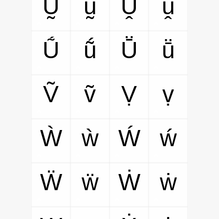
Ṵ
ṵ
Ṷ
ṷ
Ṹ
ṹ
Ṻ
ṻ
Ṽ
ṽ
Ṿ
ṿ
Ẁ
ẁ
Ẃ
ẃ
Ẅ
ẅ
Ẇ
ẇ