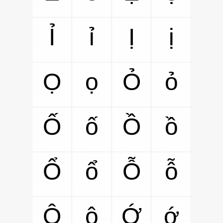
Ỉ
ỉ
Ị
ị
Ọ
ọ
Ỏ
ỏ
Ố
ố
Ồ
ồ
Ổ
ổ
Ỗ
ỗ
Ộ
ộ
Ớ
ớ