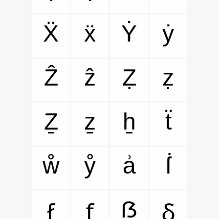
Ẍ
ẍ
Ẏ
ẏ
Ẑ
ẑ
Ẓ
ẓ
Ẕ
ẕ
ẖ
ẗ
ẘ
ẙ
ẚ
ẛ
ẞ
ẜ
ẝ
ẟ