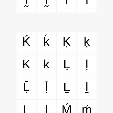
Ḭ
ḭ
Ḯ
ḯ
Ḱ
ḱ
Ḳ
ḳ
Ḵ
ḵ
Ḷ
ḷ
Ḹ
ḹ
Ḻ
ḻ
Ḽ
ḽ
Ḿ
ḿ