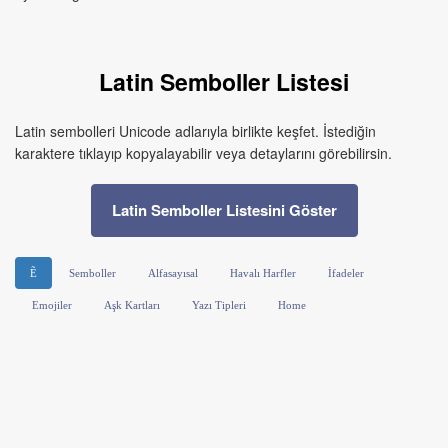
Latin Semboller Listesi
Latin sembolleri Unicode adlarıyla birlikte keşfet. İstediğin
karaktere tıklayıp kopyalayabilir veya detaylarını görebilirsin.
Latin Semboller Listesini Göster
Ẽ
Semboller
Alfasayısal
Havalı Harfler
İfadeler
Emojiler
Aşk Kartları
Yazı Tipleri
Home