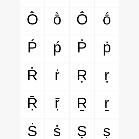
Ṑ
ṑ
Ṓ
ṓ
Ṕ
ṕ
Ṗ
ṗ
Ṙ
ṙ
Ṛ
ṛ
Ṝ
ṝ
Ṟ
ṟ
Ṡ
ṡ
Ṣ
ṣ