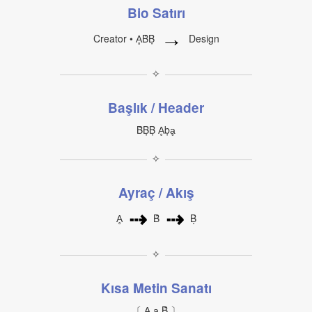
Bio Satırı
→
Creator • ḀḂḄ
Design
✧
Başlık / Header
ḂḄḄ Ḁḅḁ
✧
Ayraç / Akış
⇢
⇢
Ḁ
Ḃ
Ḅ
✧
Kısa Metin Sanatı
〔 Ḁ ḁ Ḃ 〕