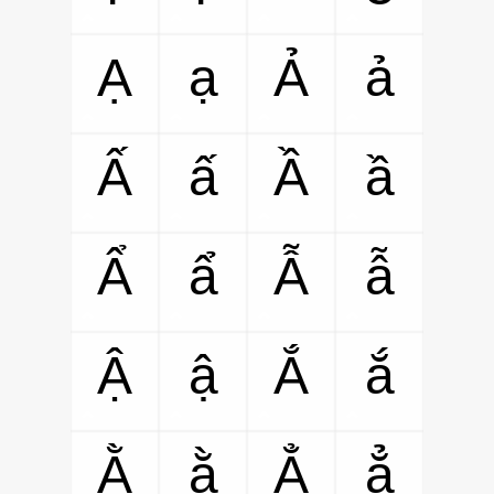
Ạ
ạ
Ả
ả
Ấ
ấ
Ầ
ầ
Ẩ
ẩ
Ẫ
ẫ
Ậ
ậ
Ắ
ắ
Ằ
ằ
Ẳ
ẳ