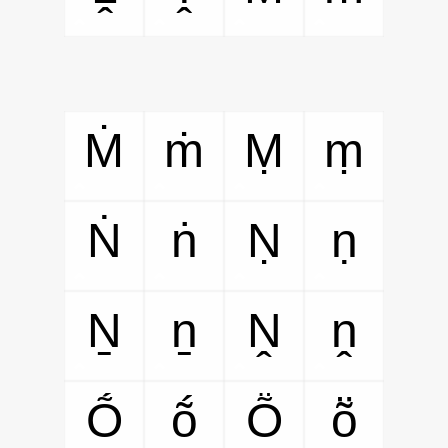
Ṁ
ṁ
Ṃ
ṃ
Ṅ
ṅ
Ṇ
ṇ
Ṉ
ṉ
Ṋ
ṋ
Ṍ
ṍ
Ṏ
ṏ