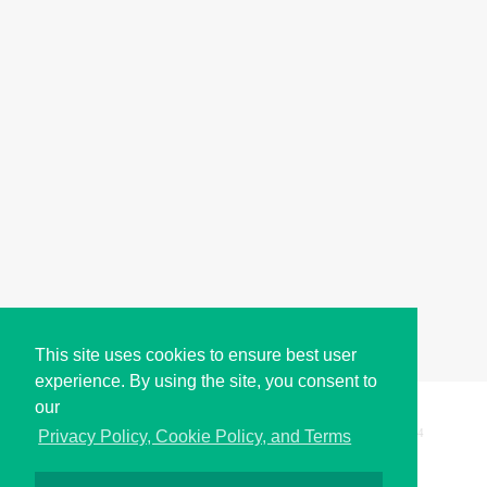
This site uses cookies to ensure best user
experience. By using the site, you consent to
our
Copyright © i2Symbol 2011-2026,
Sciweavers LLC
, USA.
194
Privacy Policy, Cookie Policy, and Terms