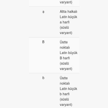
varyant)
ḁ
Altta halkalı
Latin küçük
a harfi
(süslü
varyant)
Ḃ
Üstte
noktalı
Latin büyük
B harfi
(süslü
varyant)
ḃ
Üstte
noktalı
Latin küçük
b harfi
(süslü
varyant)