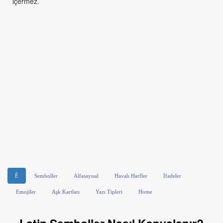
içermez.
Ẽ
Semboller
Alfasayısal
Havalı Harfler
İfadeler
Emojiler
Aşk Kartları
Yazı Tipleri
Home