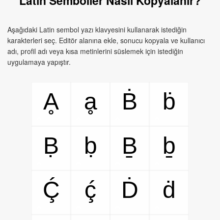
Latin Semboller Nasıl Kopyalanır?
Aşağıdaki Latin sembol yazı klavyesini kullanarak istediğin
karakterleri seç. Editör alanına ekle, sonucu kopyala ve kullanıcı
adı, profil adı veya kısa metinlerini süslemek için istediğin
uygulamaya yapıştır.
Ḁ
ḁ
Ḃ
ḃ
Ḅ
ḅ
Ḇ
ḇ
Ḉ
ḉ
Ḋ
ḋ