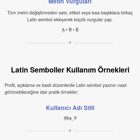
Metin Vurguları
Tüm metni değiştirmeden satır, etiket veya kısa başlıklara birkaç
Latin sembol ekleyerek küçük vurgular yap.
Ḁ • Ḃ • Ḅ
✧
Latin Semboller Kullanım Örnekleri
Profil, açıklama ve basit düzenlerde Latin sembol yazının nasıl
görünebileceğine dair pratik örnekler:
Kullanıcı Adı Stili
Ḁḅḁ_9
✧