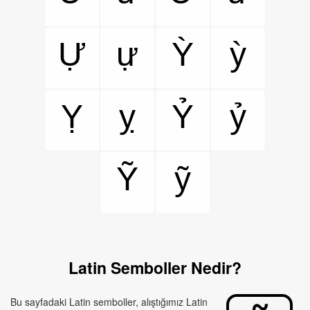
Ự
ự
Ỳ
ỳ
Ỵ
ỵ
Ỷ
ỷ
Ỹ
ỹ
Latin Semboller Nedir?
Bu sayfadaki Latin semboller, alıştığımız Latin