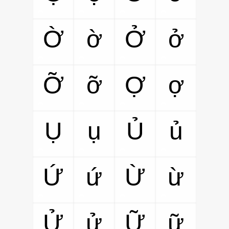
Ờ
ờ
Ở
ở
Ỡ
ỡ
Ợ
ợ
Ụ
ụ
Ủ
ủ
Ứ
ứ
Ừ
ừ
Ử
ử
Ữ
ữ