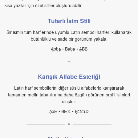
kısa yazılar için özel stiller oluşturulabilir.
Tutarlı İsim Stili
Bir ismin tüm harflerinde uyumlu Latin sembol harfleri kullanarak
bütünlüklü ve sade bir görünüm yakala.
Ḁḅḅḁ • Ḃḁḅḁ • ḀḂḄ
✧
Karışık Alfabe Estetiği
Latin harf sembollerini diğer süslü alfabelerle karıştırarak
tamamen metin tabanlı ama daha özgün görünen profil isimleri
oluştur.
Ḁxᗴ • Ḃᗴ᙭ • Ḅᗝᗝᗪ
✧