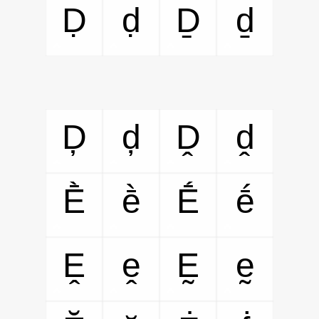
Ḍ
ḍ
Ḏ
ḏ
Ḑ
ḑ
Ḓ
ḓ
Ḕ
ḕ
Ḗ
ḗ
Ḙ
ḙ
Ḛ
ḛ