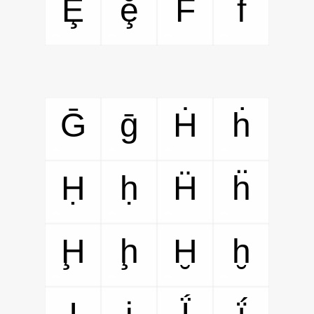
Ḝ
ḝ
Ḟ
ḟ
Ḡ
ḡ
Ḣ
ḣ
Ḥ
ḥ
Ḧ
ḧ
Ḩ
ḩ
Ḫ
ḫ