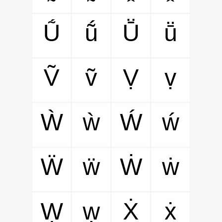
Ṹ
ṹ
Ṻ
ṻ
Ṽ
ṽ
Ṿ
ṿ
Ẁ
ẁ
Ẃ
ẃ
Ẅ
ẅ
Ẇ
ẇ
Ẉ
ẉ
Ẋ
ẋ