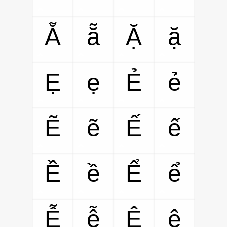
Ẵ
ẵ
Ặ
ặ
Ẹ
ẹ
Ẻ
ẻ
Ẽ
ẽ
Ế
ế
Ề
ề
Ể
ể
Ễ
ễ
Ệ
ệ