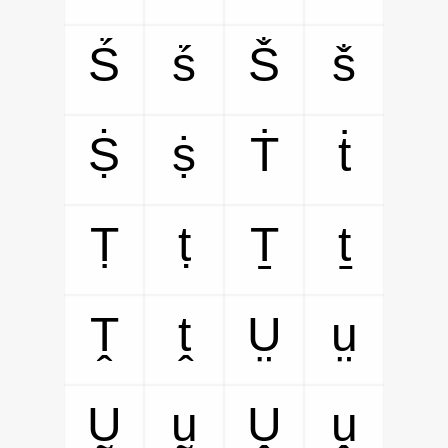
Ṥ
ṥ
Ṧ
ṧ
Ṩ
ṩ
Ṫ
ṫ
Ṭ
ṭ
Ṯ
ṯ
Ṱ
ṱ
Ṳ
ṳ
Ṵ
ṵ
Ṷ
ṷ