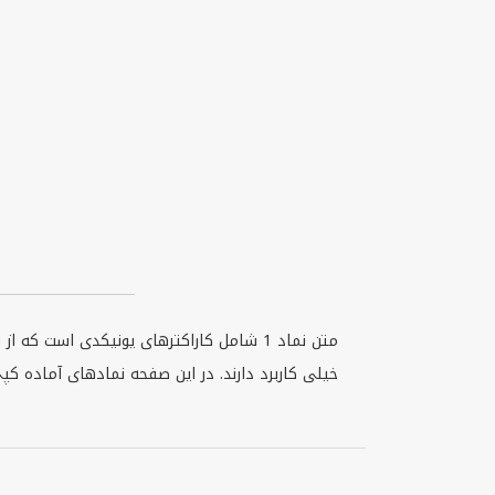
خیلی کاربرد دارند. در این صفحه نمادهای آماده کپی مثل ① و ⑴ و ⅼ و ١ را می‌بینید و تمرکز فقط رو