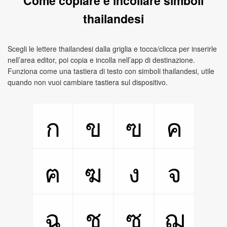
Come copiare e incollare simboli
thailandesi
Scegli le lettere thailandesi dalla griglia e tocca/clicca per inserirle
nell’area editor, poi copia e incolla nell’app di destinazione.
Funziona come una tastiera di testo con simboli thailandesi, utile
quando non vuoi cambiare tastiera sul dispositivo.
ก
ข
ฃ
ค
ฅ
ฆ
ง
จ
ฉ
ช
ซ
ฌ