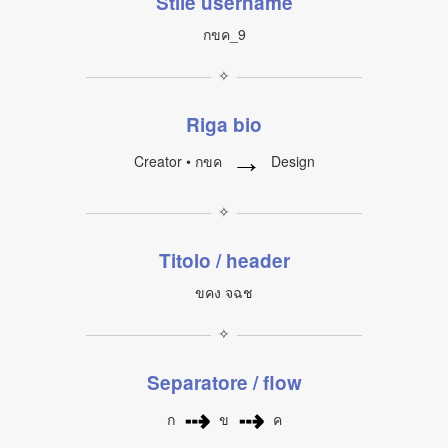
Stile username
กขค_9
✧
Riga bio
→
Creator • กขค
Design
✧
Titolo / header
ขคง จฉช
✧
Separatore / flow
⇢
⇢
ก
ข
ค