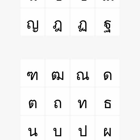
ญ
ฎ
ฏ
ฐ
ฑ
ฒ
ณ
ด
ต
ถ
ท
ธ
น
บ
ป
ผ