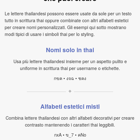
Le lettere thailandesi possono essere usate da sole per un testo
tutto in scrittura thai oppure combinate con altri alfabeti estetici
per creare nomi personalizzati. Gli esempi qui sotto mostrano
modi tipici di usare i simboli thai per lo styling.
Nomi solo in thai
Usa più lettere thailandesi insieme per un aspetto pulito e
uniforme in scrittura thai per username o etichette.
กขค • งจฉ • ชคง
✧
Alfabeti estetici misti
Combina lettere thailandesi con altri alfabeti decorativi per creare
contrasto mantenendo i caratteri thai leggibili.
กxA • ข_7 • คNo