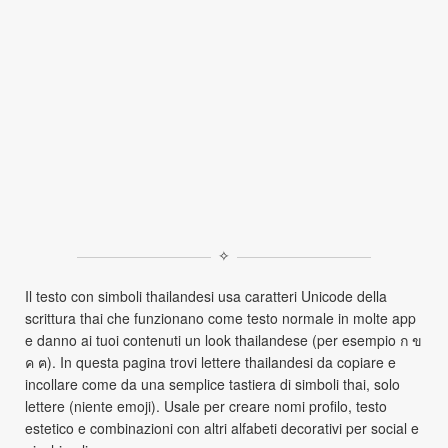
✧
Il testo con simboli thailandesi usa caratteri Unicode della
scrittura thai che funzionano come testo normale in molte app
e danno ai tuoi contenuti un look thailandese (per esempio ก ข
ค ฅ). In questa pagina trovi lettere thailandesi da copiare e
incollare come da una semplice tastiera di simboli thai, solo
lettere (niente emoji). Usale per creare nomi profilo, testo
estetico e combinazioni con altri alfabeti decorativi per social e