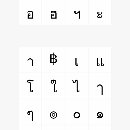
อ
ฮ
ฯ
ะ
฿
า
เ
แ
โ
ใ
ไ
ๅ
ๆ
๏
๐
๑