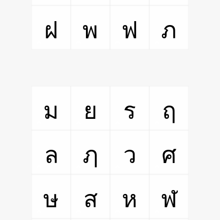
ฝ
พ
ฟ
ภ
ม
ย
ร
ฤ
ล
ฦ
ว
ศ
ษ
ส
ห
ฬ