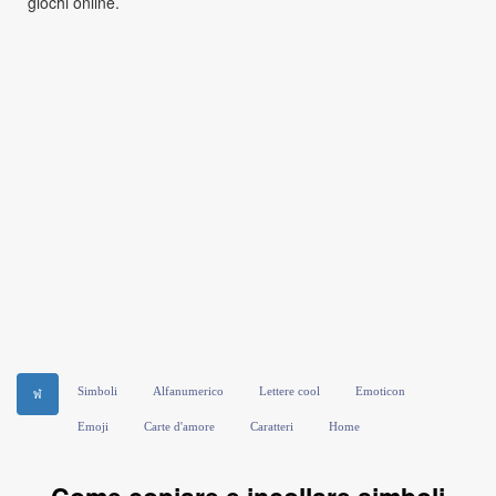
giochi online.
Simboli
Alfanumerico
Lettere cool
Emoticon
ฬ
Emoji
Carte d'amore
Caratteri
Home