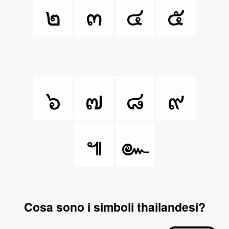
๒
๓
๔
๕
๖
๗
๘
๙
๚
๛
Cosa sono i simboli thailandesi?