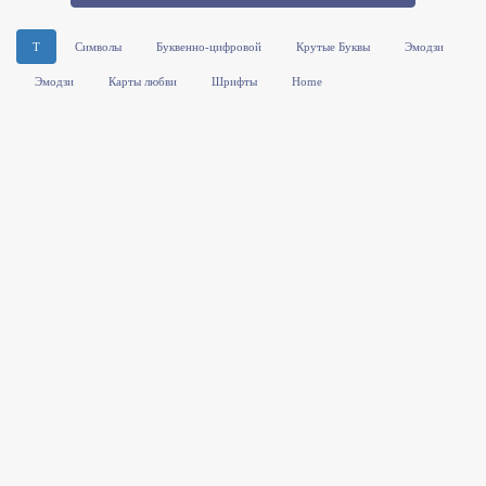
T
Символы
Буквенно-цифровой
Крутые Буквы
Эмодзи
Эмодзи
Карты любви
Шрифты
Home