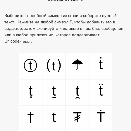
Выберите t‑подобный символ из сетки и соберите нужный
текст. Нажмите на любой символ T, чтобы добавить его в
редактор, затем скопируйте и вставьте в ник, био, сообщения
или в любое приложение, которое поддерживает
Unicode‑текст.
ṫ
☂
ⓣ
⒯
ṭ
ṯ
ṱ
ẗ
†
t
₮
Ṫ