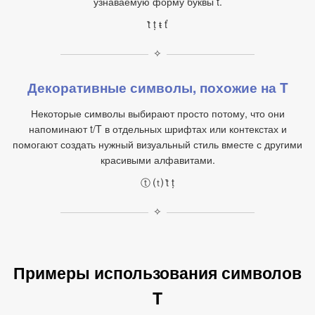
узнаваемую форму буквы t.
ṫ ṭ ŧ ť
✧
Декоративные символы, похожие на T
Некоторые символы выбирают просто потому, что они
напоминают t/T в отдельных шрифтах или контекстах и
помогают создать нужный визуальный стиль вместе с другими
красивыми алфавитами.
ⓣ ⒯ ṫ ṭ
✧
Примеры использования символов
T