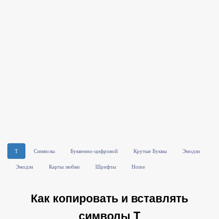
T
Символы
Буквенно-цифровой
Крутые Буквы
Эмодзи
Эмодзи
Карты любви
Шрифты
Home
Как копировать и вставлять
символы T