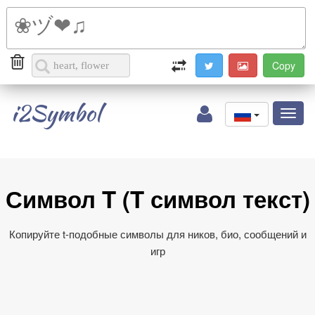
i2Symbol
Toggl
naviga
Символ T (T символ текст)
Копируйте t‑подобные символы для ников, био, сообщений и
игр