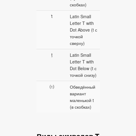
скобках)
ṫ
Latin Small
Letter T with
Dot Above (t с
точкой
сверху)
ṭ
Latin Small
Letter T with
Dot Below (t с
точкой снизу)
⒯
Обведённый
вариант
маленькой t
(в скобках)