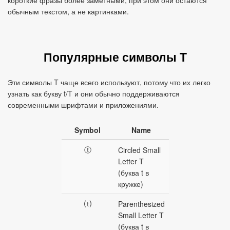
короткие фразы более заметными, при этом они остаются
обычным текстом, а не картинками.
Популярные символы T
Эти символы T чаще всего используют, потому что их легко
узнать как букву t/T и они обычно поддерживаются
современными шрифтами и приложениями.
Symbol
Name
ⓣ
Circled Small
Letter T
(буква t в
кружке)
⒯
Parenthesized
Small Letter T
(буква t в