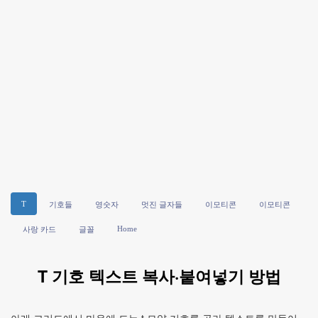
T
기호들
영숫자
멋진 글자들
이모티콘
이모티콘
Home
사랑 카드
글꼴
T 기호 텍스트 복사·붙여넣기 방법