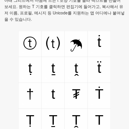
아래 그리드에서 마음에 드는 t 모양 기호를 골라 텍스트를 만들어
보세요. 원하는 T 기호를 클릭하면 편집기에 들어가고, 복사해서 유
저 이름, 프로필, 메시지 등 Unicode를 지원하는 앱 어디에나 붙여넣
을 수 있습니다.
ṫ
ⓣ
⒯
☂
ṭ
ṯ
ṱ
ẗ
†
t
₮
Ṫ
Ṭ
Ṯ
Ṱ
T