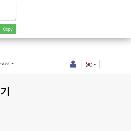
Favs
넣기