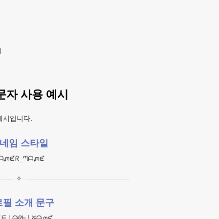
기
문자 사용 예시
예시입니다.
네임 스타일
ᗩᘻᘿᖇ_ᘉᗩᘻᘿ
✧
필 소개 문구
ᗴ | ᗩᖇᖶ | ᘜᗩᘻᘿ