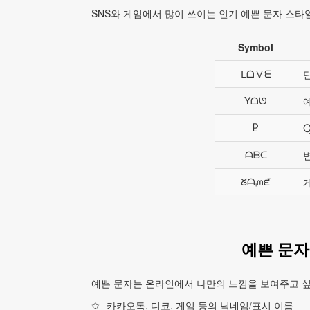
SNS와 게임에서 많이 쓰이는 인기 예쁜 문자 스타
Symbol
ᒪᗝⅤᗴ
Yᗝᘎ
Ⴒ
ᗩᗷᑕ
ᘜᗩᘻᘿ
예쁜 문자
예쁜 문자는 온라인에서 나만의 느낌을 보여주고 싶
카카오톡, 디코, 게임 등의 닉네임/표시 이름