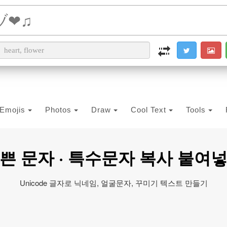
i2PDF
i2IMG
i2OCR
i2TEXT
i2SYMBOL
Emojis
Photos
Draw
Cool Text
Tools
쁜 문자 · 특수문자 복사 붙여
Unicode 글자로 닉네임, 얼굴문자, 꾸미기 텍스트 만들기