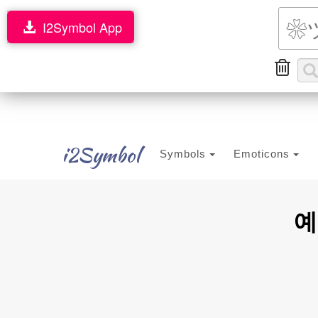
I2Symbol App
i2Symbol
Symbols
Emoticons
예