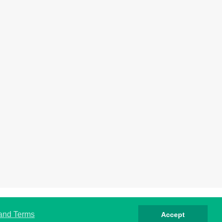
rivacy
Cookies
Terms
Contact
About
 and Terms
Accept