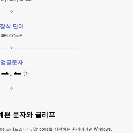
✧
장식 단어
ᗯᗴᒪᑕᗝᘻᗴ
✧
얼굴문자
⇀
↼
‸
‶)ᕗ
✧
e 예쁜 문자와 글리프
e 글리프입니다. Unicode를 지원하는 환경이라면 Windows,