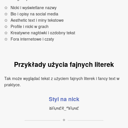
Nicki i wyświetlane nazwy
Bio i opisy na social media
Aesthetic text i miny tekstowe
Profile i nicki w grach
Kreatywne nagłówki i ozdobny tekst
Fora internetowe i czaty
Przykłady użycia fajnych literek
Tak może wyglądać tekst z użyciem fajnych literek i fancy text w
praktyce.
Styl na nick
ᘜᗩᘻᘿᖇ_ᘉᗩᘻᘿ
✧