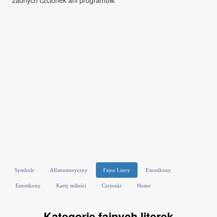
żadnych czcionek ani programów.
Symbole
Alfanumeryczny
Fajne Litery
Emotikony
Emotikony
Karty miłości
Czcionki
Home
Kategorie fajnych literek