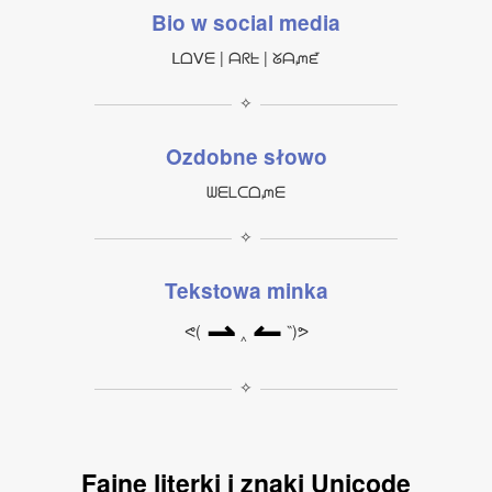
Bio w social media
ᒪᗝⅤᗴ | ᗩᖇᖶ | ᘜᗩᘻᘿ
✧
Ozdobne słowo
ᗯᗴᒪᑕᗝᘻᗴ
✧
Tekstowa minka
⇀
↼
ᕙ(
‸
‶)ᕗ
✧
Fajne literki i znaki Unicode