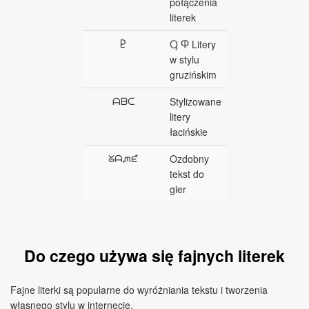
połączenia
literek
Ⴒ
Ⴓ Ⴔ Litery
w stylu
gruzińskim
ᗩᗷᑕ
Stylizowane
litery
łacińskie
ᘜᗩᘻᘿ
Ozdobny
tekst do
gier
Do czego używa się fajnych literek
Fajne literki są popularne do wyróżniania tekstu i tworzenia
własnego stylu w internecie.