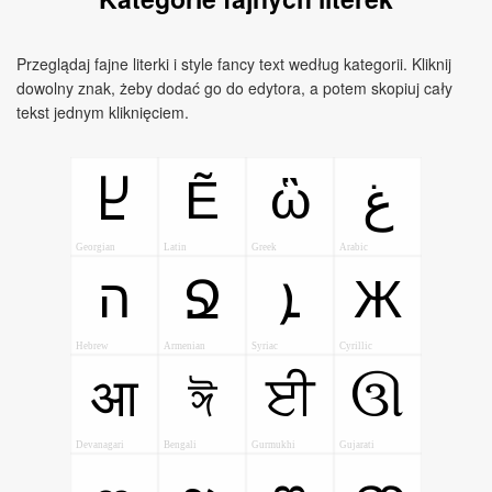
Przeglądaj fajne literki i style fancy text według kategorii. Kliknij
dowolny znak, żeby dodać go do edytora, a potem skopiuj cały
tekst jednym kliknięciem.
Ẽ
ὣ
Ⴞ
ﻍ
Georgian
Latin
Greek
Arabic
ה
ܐ
Ж
Ջ
Hebrew
Armenian
Syriac
Cyrillic
आ
ঈ
ਈ
ઊ
Devanagari
Bengali
Gurmukhi
Gujarati