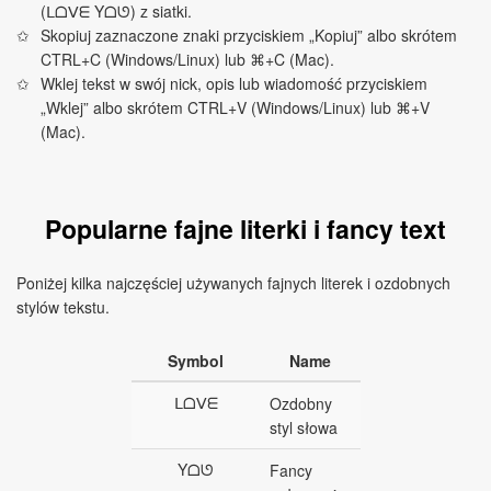
(ᒪᗝⅤᗴ Yᗝᘎ) z siatki.
Skopiuj zaznaczone znaki przyciskiem „Kopiuj” albo skrótem
CTRL+C (Windows/Linux) lub ⌘+C (Mac).
Wklej tekst w swój nick, opis lub wiadomość przyciskiem
„Wklej” albo skrótem CTRL+V (Windows/Linux) lub ⌘+V
(Mac).
Popularne fajne literki i fancy text
Poniżej kilka najczęściej używanych fajnych literek i ozdobnych
stylów tekstu.
Symbol
Name
ᒪᗝⅤᗴ
Ozdobny
styl słowa
Yᗝᘎ
Fancy