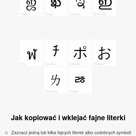
ஜ
ఖ
ಇ
ഇ
Tamil
Telugu
Kannada
Malayalam
ﾁ
ポ
お
ฬ
Thai
Japanese
Katakana
Hiragana
ㄌ
ㅀ
Bopomofo
Hangul
Jak kopiować i wklejać fajne literki
Zaznacz jedną lub kilka fajnych literek albo ozdobnych symboli