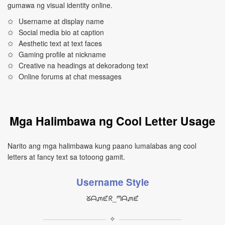
gumawa ng visual identity online.
Username at display name
Social media bio at caption
Aesthetic text at text faces
Gaming profile at nickname
Creative na headings at dekoradong text
Online forums at chat messages
Mga Halimbawa ng Cool Letter Usage
Narito ang mga halimbawa kung paano lumalabas ang cool
letters at fancy text sa totoong gamit.
Username Style
ᘜᗩᘻᘿᖇ_ᘉᗩᘻᘿ
✧