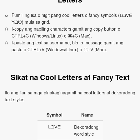
Pumili ng isa o higit pang cool letters o fancy symbols (ᒪᗝⅤᗴ
Yᗝᘎ) mula sa grid.
I-copy ang napiling characters gamit ang copy button o
CTRL+C (Windows/Linux) o ⌘+C (Mac).
I-paste ang text sa username, bio, o message gamit ang
paste o CTRL+V (Windows/Linux) o ⌘+V (Mac).
Sikat na Cool Letters at Fancy Text
Ito ang ilan sa mga pinakaginagamit na cool letters at dekoradong
text styles.
Symbol
Name
ᒪᗝⅤᗴ
Dekoradong
word style