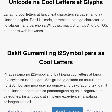
Unicode na Cool Letters at Glyphs
Lahat ng cool letters at fancy text characters sa page na ito ay
Unicode glyphs. Dahil Unicode, karamihan sa mga character na
ito lalabas nang pareho sa Windows, macOS, Linux, Android, iOS,
at modern web browsers.
Bakit Gumamit ng i2Symbol para sa
Cool Letters
Pinagsasama ng i2Symbol ang iba’t ibang cool letters at fancy
text styles sa isang lugar. Mahigit isang dekada na tinutulungan
ng i2Symbol ang mga user na gumawa ng dekoradong text gamit
ang Unicode characters sa pamamagitan ng naka-organize na
categories, instant copy, at simpleng experience na walang
kailangan i-install.
Mga simbolo
Alpanumeriko
Mga Astig na Liham
Mga emoticon