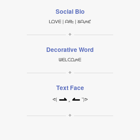
Social Bio
ᒪᗝⅤᗴ | ᗩᖇᖶ | ᘜᗩᘻᘿ
✧
Decorative Word
ᗯᗴᒪᑕᗝᘻᗴ
✧
Text Face
⇀
↼
ᕙ(
‸
‶)ᕗ
✧