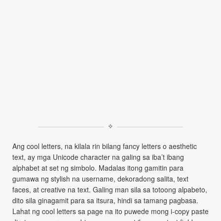
✧
Ang cool letters, na kilala rin bilang fancy letters o aesthetic
text, ay mga Unicode character na galing sa iba’t ibang
alphabet at set ng simbolo. Madalas itong gamitin para
gumawa ng stylish na username, dekoradong salita, text
faces, at creative na text. Galing man sila sa totoong alpabeto,
dito sila ginagamit para sa itsura, hindi sa tamang pagbasa.
Lahat ng cool letters sa page na ito puwede mong i-copy paste