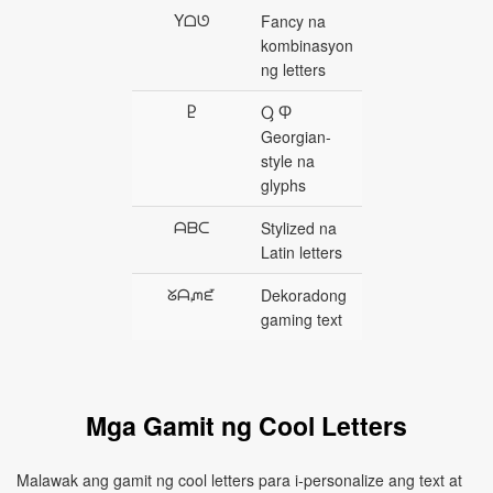
Yᗝᘎ
Fancy na
kombinasyon
ng letters
Ⴒ
Ⴓ Ⴔ
Georgian-
style na
glyphs
ᗩᗷᑕ
Stylized na
Latin letters
ᘜᗩᘻᘿ
Dekoradong
gaming text
Mga Gamit ng Cool Letters
Malawak ang gamit ng cool letters para i-personalize ang text at