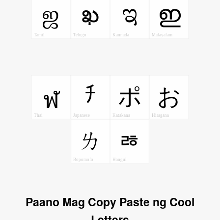
ஜ
ఖ
ಇ
ഇ
Tamil
Telugu
Kannada
Malayalam
ﾁ
ポ
お
ฬ
Thai
Japanese
Katakana
Hiragana
ㄌ
ㅀ
Bopomofo
Hangul
Paano Mag Copy Paste ng Cool
Letters