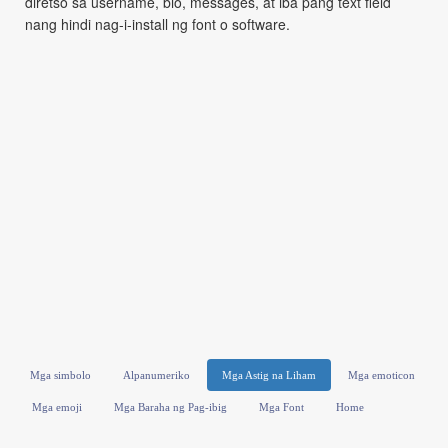
diretso sa username, bio, messages, at iba pang text field
nang hindi nag-i-install ng font o software.
Mga simbolo
Alpanumeriko
Mga Astig na Liham
Mga emoticon
Mga emoji
Mga Baraha ng Pag-ibig
Mga Font
Home