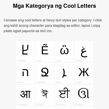
Mga Kategorya ng Cool Letters
I-browse ang cool letters at fancy text styles per category. I-click
ang kahit anong character para idagdag sa editor, tapos i-copy
paste agad papunta sa text mo.
Ẽ
ὣ
Ⴞ
ﻍ
Georgian
Latin
Greek
Arabic
ה
ܐ
Ж
Ջ
Hebrew
Armenian
Syriac
Cyrillic
आ
ঈ
ਈ
ઊ
Devanagari
Bengali
Gurmukhi
Gujarati