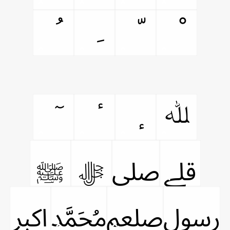
ﷲ
ﷱ
ﷰ
ﷻ
ﷺ
ﷶ
ﷵ
ﷴ
ﷳ