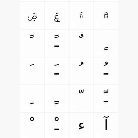
۾
۽
ۼ
ۻ
ﹴ
ﹲ
ﹱ
ﹰ
ﹹ
ﹸ
ﹷ
ﹶ
ﹽ
ﹼ
ﹻ
ﹺ
ﺁ
ﺀ
ﹿ
ﹾ