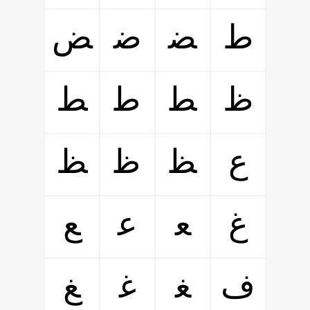
ﻁ
ﻀ
ﺿ
ﺾ
ﻅ
ﻄ
ﻃ
ﻂ
ﻉ
ﻈ
ﻇ
ﻆ
ﻍ
ﻌ
ﻋ
ﻊ
ﻑ
ﻐ
ﻏ
ﻎ