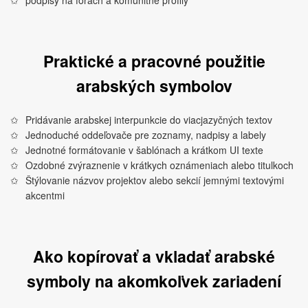
podpisy na fórach a komunitné profily
Praktické a pracovné použitie
arabských symbolov
Pridávanie arabskej interpunkcie do viacjazyčných textov
Jednoduché oddeľovače pre zoznamy, nadpisy a labely
Jednotné formátovanie v šablónach a krátkom UI texte
Ozdobné zvýraznenie v krátkych oznámeniach alebo titulkoch
Štýlovanie názvov projektov alebo sekcií jemnými textovými
akcentmi
Ako kopírovať a vkladať arabské
symboly na akomkoľvek zariadení