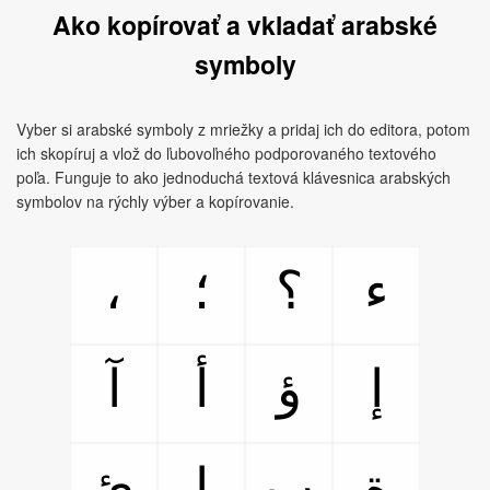
Ako kopírovať a vkladať arabské
symboly
Vyber si arabské symboly z mriežky a pridaj ich do editora, potom
ich skopíruj a vlož do ľubovoľného podporovaného textového
poľa. Funguje to ako jednoduchá textová klávesnica arabských
symbolov na rýchly výber a kopírovanie.
،
؛
؟
ء
إ
ؤ
أ
آ
ة
ب
ا
ئ