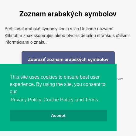
Zoznam arabských symbolov
Prehliadaj arabské symboly spolu s ich Unicode názvami.
Kliknutím znak skopíruješ alebo otvoríš detailnú stránku s ďalšími
informáciami o znaku.
Zobraziť zoznam arabských symbolov
This site uses cookies to ensure best user
ﻍ
Symboly
Alfanumerický
Štýlové písmená
Emotikony
experience. By using the site, you consent to
Emoji
Ľúbostné karty
Písma
Home
our
Privacy Policy, Cookie Policy, and Terms
Accept