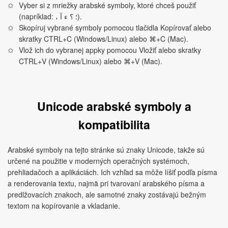
Vyber si z mriežky arabské symboly, ktoré chceš použiť
(napríklad: ، ؛ ؟ ء آ).
Skopíruj vybrané symboly pomocou tlačidla Kopírovať alebo
skratky CTRL+C (Windows/Linux) alebo ⌘+C (Mac).
Vlož ich do vybranej appky pomocou Vložiť alebo skratky
CTRL+V (Windows/Linux) alebo ⌘+V (Mac).
Unicode arabské symboly a
kompatibilita
Arabské symboly na tejto stránke sú znaky Unicode, takže sú
určené na použitie v moderných operačných systémoch,
prehliadačoch a aplikáciách. Ich vzhľad sa môže líšiť podľa písma
a renderovania textu, najmä pri tvarovaní arabského písma a
predlžovacích znakoch, ale samotné znaky zostávajú bežným
textom na kopírovanie a vkladanie.