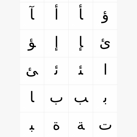
ﺅ
ﺄ
ﺃ
ﺂ
ﺉ
ﺈ
ﺇ
ﺆ
ﺍ
ﺌ
ﺋ
ﺊ
ﺑ
ﺐ
ﺏ
ﺎ
ﺕ
ﺔ
ﺓ
ﺒ