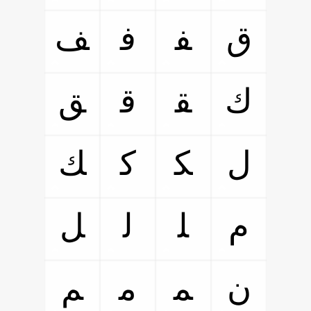
ﻕ
ﻔ
ﻓ
ﻒ
ﻙ
ﻘ
ﻗ
ﻖ
ﻝ
ﻜ
ﻛ
ﻚ
ﻡ
ﻠ
ﻟ
ﻞ
ﻥ
ﻤ
ﻣ
ﻢ