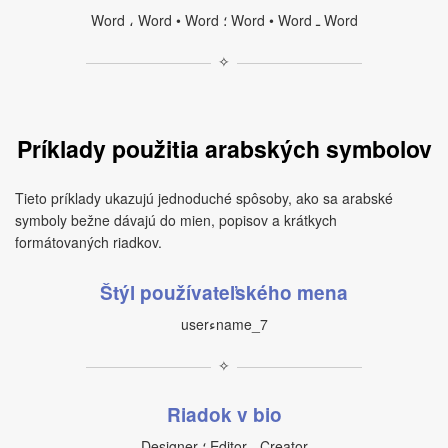
Word ، Word • Word ؛ Word • Word ـ Word
✧
Príklady použitia arabských symbolov
Tieto príklady ukazujú jednoduché spôsoby, ako sa arabské
symboly bežne dávajú do mien, popisov a krátkych
formátovaných riadkov.
Štýl používateľského mena
userءname_7
✧
Riadok v bio
Designer ؛ Editor ، Creator