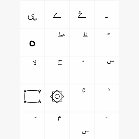
۔
ۓ
ے
ۑ
ە
۝
۞
ۤ