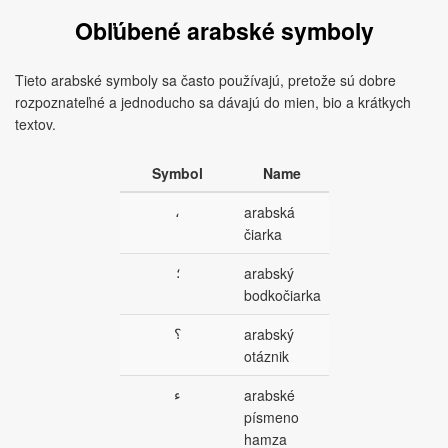
Obľúbené arabské symboly
Tieto arabské symboly sa často používajú, pretože sú dobre
rozpoznateľné a jednoducho sa dávajú do mien, bio a krátkych
textov.
Symbol
Name
،
arabská
čiarka
؛
arabský
bodkočiarka
؟
arabský
otáznik
ء
arabské
písmeno
hamza