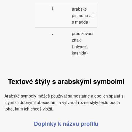
آ
arabské
písmeno alif
s madda
ـ
predlžovací
znak
(tatweel,
kashida)
Textové štýly s arabskými symbolmi
Arabské symboly môžeš používať samostatne alebo ich spájať s
inými ozdobnými abecedami a vytvárať rôzne štýly textu podľa
toho, kam ich chceš vložiť.
Doplnky k názvu profilu