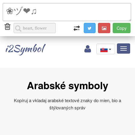
i2Symbol
Toggl
naviga
Arabské symboly
Kopíruj a vkladaj arabské textové znaky do mien, bio a
štýlovaných správ