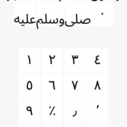
٠
ﷹ
ﷸ
ﷷ
١
٢
٣
٤
٥
٦
٧
٨
٩
٪
٫
٬