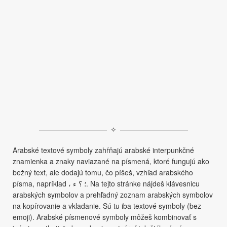
✧
Arabské textové symboly zahŕňajú arabské interpunkčné
znamienka a znaky naviazané na písmená, ktoré fungujú ako
bežný text, ale dodajú tomu, čo píšeš, vzhľad arabského
písma, napríklad ، ؛ ؟ ء. Na tejto stránke nájdeš klávesnicu
arabských symbolov a prehľadný zoznam arabských symbolov
na kopírovanie a vkladanie. Sú tu iba textové symboly (bez
emoji). Arabské písmenové symboly môžeš kombinovať s