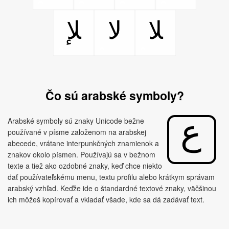
ﻼ
ﻻ
ﻺ
Čo sú arabské symboly?
Arabské symboly sú znaky Unicode bežne
používané v písme založenom na arabskej
abecede, vrátane interpunkčných znamienok a
znakov okolo písmen. Používajú sa v bežnom
texte a tiež ako ozdobné znaky, keď chce niekto
dať používateľskému menu, textu profilu alebo krátkym správam
arabský vzhľad. Keďže ide o štandardné textové znaky, väčšinou
ich môžeš kopírovať a vkladať všade, kde sa dá zadávať text.