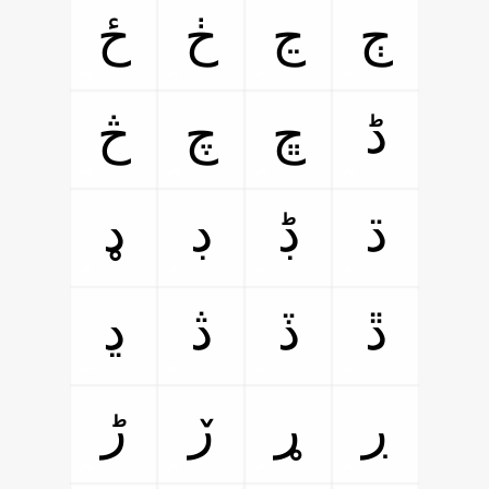
ڄ
ڃ
ڂ
ځ
ڈ
ڇ
چ
څ
ڌ
ڋ
ڊ
ډ
ڐ
ڏ
ڎ
ڍ
ڔ
ړ
ڒ
ڑ