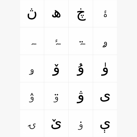
ۀ
ڿ
ھ
ڽ
ۄ
ۃ
ۂ
ہ
ۅ
ۈ
ۇ
ۆ
ۊ
ۉ
ی
ۋ
ۏ
ۍ
ې
ێ