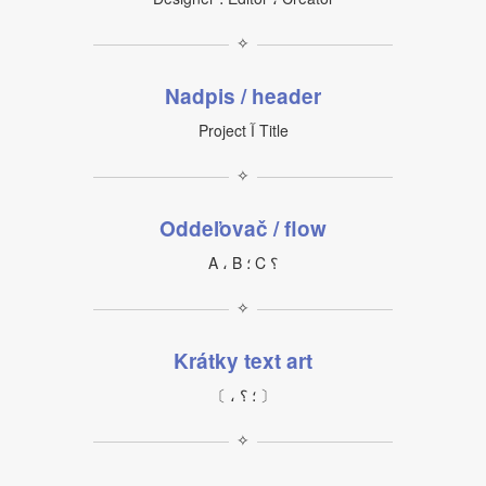
✧
Nadpis / header
Project آ Title
✧
Oddeľovač / flow
A ، B ؛ C ؟
✧
Krátky text art
〔 ، ؛ ؟ 〕
✧