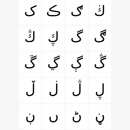
ڬ
ګ
ڪ
ک
ڰ
گ
ڮ
ڭ
ڴ
ڳ
ڲ
ڱ
ڸ
ڷ
ڶ
ڵ
ڼ
ڻ
ں
ڹ