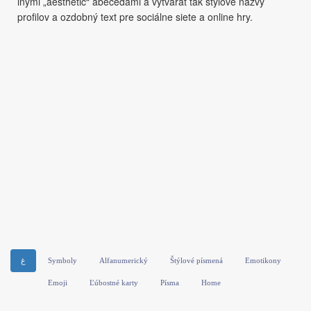
inými „aesthetic“ abecedami a vytvárať tak štýlové názvy
profilov a ozdobný text pre sociálne siete a online hry.
ﻍ
Symboly
Alfanumerický
Štýlové písmená
Emotikony
Emoji
Ľúbostné karty
Písma
Home