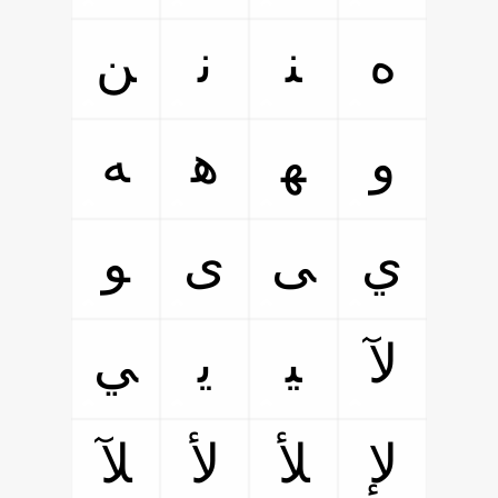
ﻩ
ﻨ
ﻧ
ﻦ
ﻭ
ﻬ
ﻫ
ﻪ
ﻱ
ﻰ
ﻯ
ﻮ
ﻵ
ﻴ
ﻳ
ﻲ
ﻹ
ﻸ
ﻷ
ﻶ