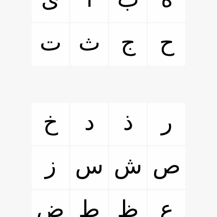
ح
ج
ث
ت
ر
ذ
د
خ
ص
ش
س
ز
ع
ظ
ط
ض