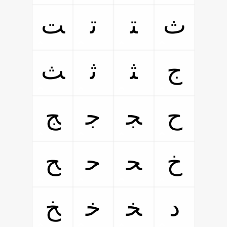
ﺙ
ﺘ
ﺗ
ﺖ
ﺝ
ﺜ
ﺛ
ﺚ
ﺡ
ﺠ
ﺟ
ﺞ
ﺥ
ﺤ
ﺣ
ﺢ
ﺩ
ﺨ
ﺧ
ﺦ