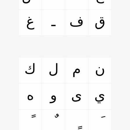
ق
ف
ـ
غ
ن
م
ل
ك
ي
ى
و
ه