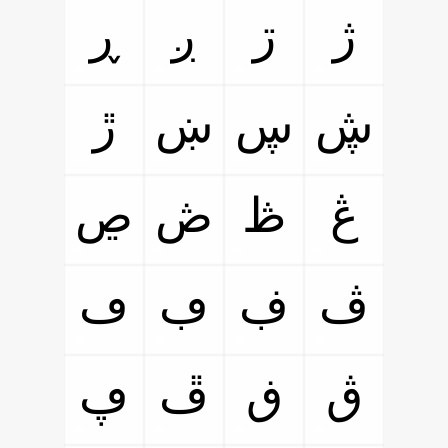
ژ
ڗ
ږ
ڕ
ڜ
ڛ
ښ
ڙ
ڠ
ڟ
ڞ
ڝ
ڤ
ڣ
ڢ
ڡ
ڨ
ڧ
ڦ
ڥ