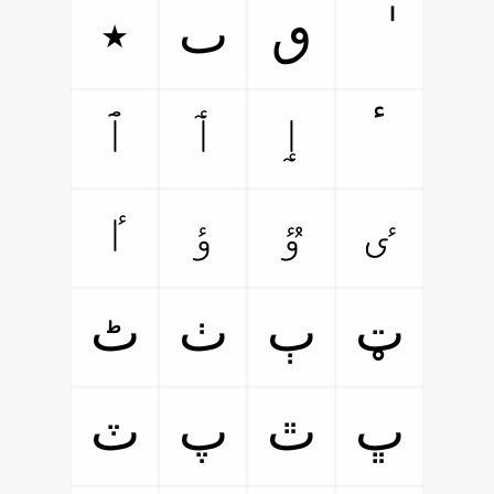
ٯ
ٮ
٭
ٳ
ٲ
ٱ
ٴ
ٸ
ٷ
ٶ
ٵ
ټ
ٻ
ٺ
ٹ
ڀ
ٿ
پ
ٽ