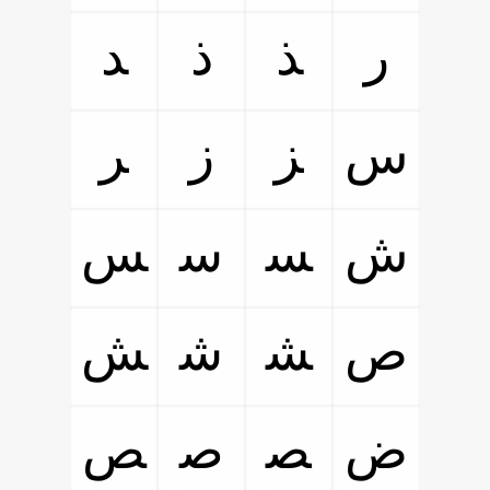
ﺭ
ﺬ
ﺫ
ﺪ
ﺱ
ﺰ
ﺯ
ﺮ
ﺵ
ﺴ
ﺳ
ﺲ
ﺹ
ﺸ
ﺷ
ﺶ
ﺽ
ﺼ
ﺻ
ﺺ