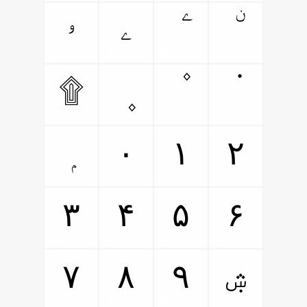
ۦ
ۥ
۩
۰
۱
۲
۳
۴
۵
۶
ۺ
۷
۸
۹