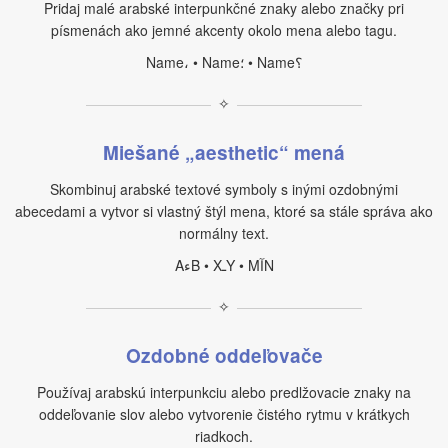
Pridaj malé arabské interpunkčné znaky alebo značky pri
písmenách ako jemné akcenty okolo mena alebo tagu.
Name، • Name؛ • Name؟
✧
Miešané „aesthetic“ mená
Skombinuj arabské textové symboly s inými ozdobnými
abecedami a vytvor si vlastný štýl mena, ktoré sa stále správa ako
normálny text.
AءB • XـY • MآN
✧
Ozdobné oddeľovače
Používaj arabskú interpunkciu alebo predlžovacie znaky na
oddeľovanie slov alebo vytvorenie čistého rytmu v krátkych
riadkoch.