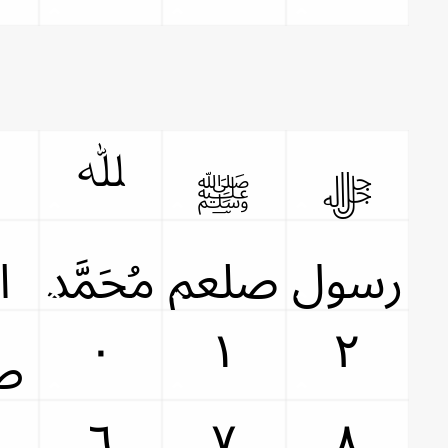
ﷲ
ﷻ
ﷺ
ﷶ
ﷵ
ﷴ
ﷳ
٠
١
٢
ﷹ
٦
٧
٨