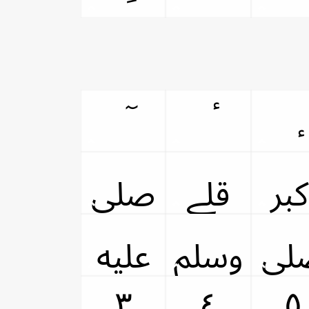
ﷱ
ﷰ
ﷸ
ﷷ
٣
٤
٥