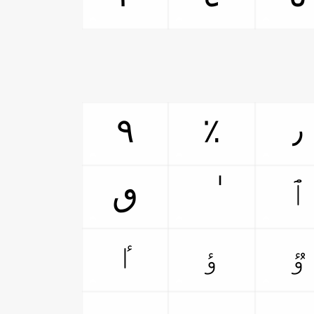
٩
٪
٫
ٱ
ٯ
ٷ
ٶ
ٵ