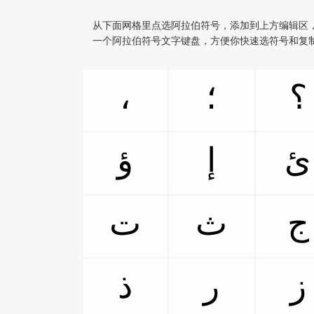
从下面网格里点选阿拉伯符号，添加到上方编辑区
一个阿拉伯符号文字键盘，方便你快速选符号和复
،
؛
؟
ئ
إ
ؤ
ج
ث
ت
ز
ر
ذ