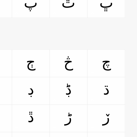
ڀ
ٿ
پ
چ
څ
ڄ
ڌ
ڋ
ڊ
ڒ
ڑ
ڐ