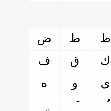
ظ
ط
ض
ك
ق
ف
ى
و
ه