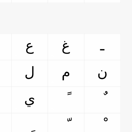
ـ
غ
ع
ن
م
ل
ي