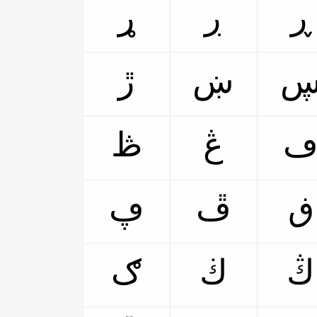
ڕ
ڔ
ړ
ښ
ڙ
ڠ
ڟ
ڧ
ڦ
ڥ
ڭ
ڬ
ګ