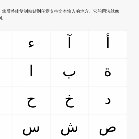
，然后整体复制粘贴到任意支持文本输入的地方。它的用法就像
制。
أ
آ
ء
ة
ب
ا
د
خ
ح
ص
ش
س