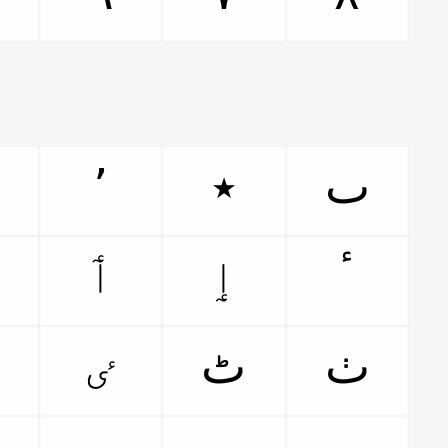
٬
٭
ٮ
ٳ
ٲ
ٴ
ٸ
ٺ
ٹ