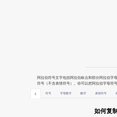
阿拉伯符号文字包括阿拉伯标点和部分阿拉伯字母相关字符，比如 ， ； ؟ ء 等。这一页提供阿拉伯符号在线键盘
符号（不含表情符号）。你可以把阿拉伯字母符
ﻍ
符号
字母数字
酷字
表情符号
如何复