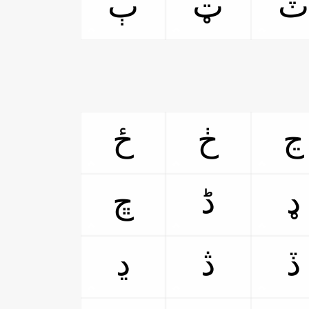
ٽ
ټ
ٻ
ڃ
ڂ
ځ
ډ
ڈ
ڇ
ڏ
ڎ
ڍ