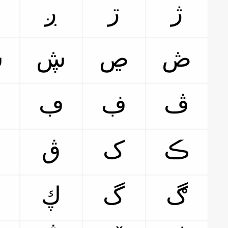
ژ
ڗ
ږ
ڞ
ڝ
ڜ
ڛ
ڤ
ڣ
ڢ
ڡ
ڪ
ک
ڨ
ڰ
گ
ڮ