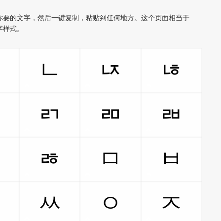
你要的文字，然后一键复制，粘贴到任何地方。这个页面相当于
字样式。
ㄳ
ㄴ
ㄵ
ㄶ
ㄹ
ㄺ
ㄻ
ㄼ
ㄿ
ㅀ
ㅁ
ㅂ
ㅅ
ㅆ
ㅇ
ㅈ