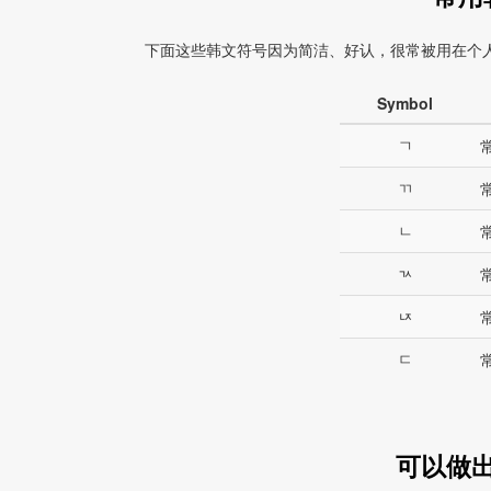
下面这些韩文符号因为简洁、好认，很常被用在个
Symbol
ㄱ
ㄲ
ㄴ
ㄳ
ㄵ
ㄷ
可以做