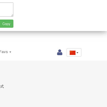
Favs
样式