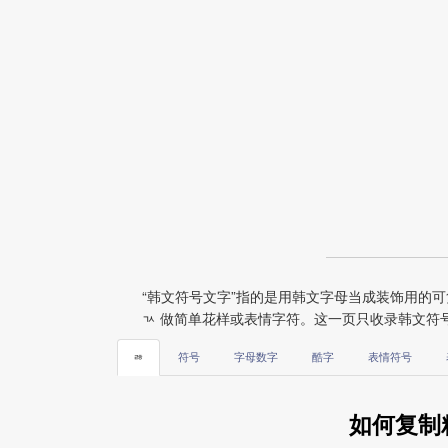
“韩文符号文字”指的是用韩文字母当成装饰用的
ㄳ 做简单花样或表情字符。这一页只收录韩文符
ㅀ
符号
字母数字
酷字
表情符号
如何复制