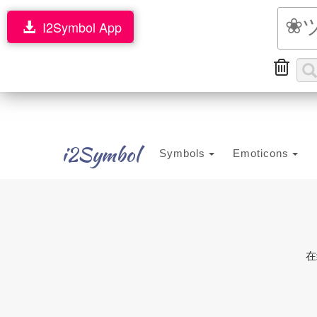
I2Symbol App
i2Symbol
Symbols
Emoticons
在