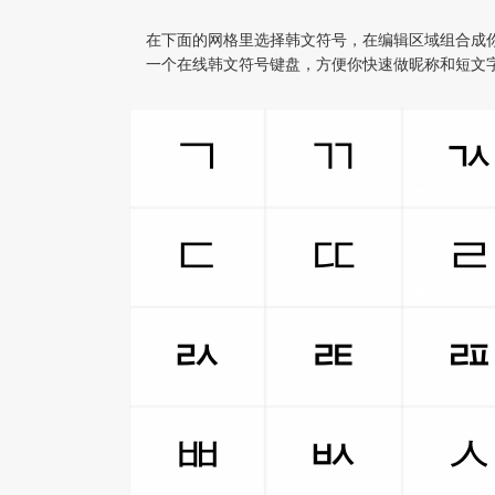
在下面的网格里选择韩文符号，在编辑区域组合成
一个在线韩文符号键盘，方便你快速做昵称和短文
ㄱ
ㄲ
ㄷ
ㄸ
ㄽ
ㄾ
ㅃ
ㅄ