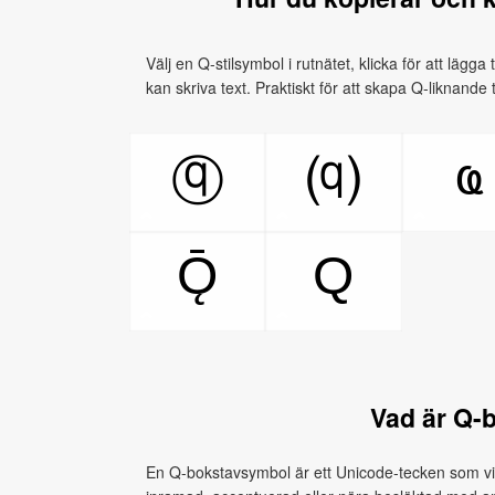
Välj en Q-stilsymbol i rutnätet, klicka för att lägga
kan skriva text. Praktiskt för att skapa Q-liknand
ҩ
ⓠ
⒬
Ǭ
Q
Vad är Q-
En Q-bokstavsymbol är ett Unicode-tecken som visu