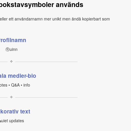
-bokstavsymboler används
n eller ett användarnamn mer unikt men ändå kopierbart som
rofilnamn
ⓠuinn
✧
ala medier-bio
tes • Q&A • info
✧
korativ text
ҩuiet updates