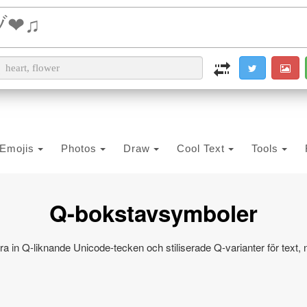
i2PDF
i2IMG
i2OCR
i2TEXT
i2SYMBOL
Emojis
Photos
Draw
Cool Text
Tools
Q-bokstavsymboler
tra in Q-liknande Unicode-tecken och stiliserade Q-varianter för text, 