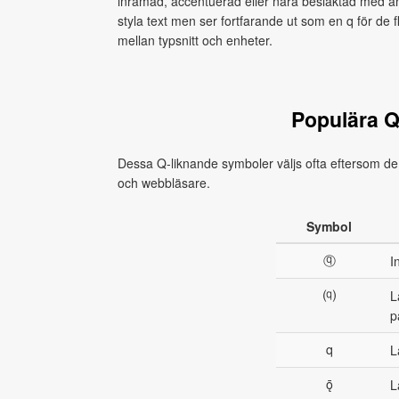
inramad, accentuerad eller nära besläktad med an
styla text men ser fortfarande ut som en q för de 
mellan typsnitt och enheter.
Populära 
Dessa Q-liknande symboler väljs ofta eftersom de
och webbläsare.
Symbol
ⓠ
I
⒬
L
p
q
L
ǭ
L