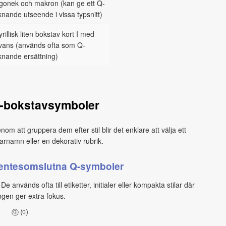
gonek och makron (kan ge ett Q-
iknande utseende i vissa typsnitt)
yrillisk liten bokstav kort I med
vans (används ofta som Q-
iknande ersättning)
Q-bokstavsymboler
nom att gruppera dem efter stil blir det enklare att välja ett
arnamn eller en dekorativ rubrik.
rentesomslutna Q-symboler
De används ofta till etiketter, initialer eller kompakta stilar där
gen ger extra fokus.
ⓠ ⒬