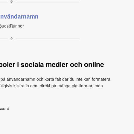
✧
användarnamn
ǭuestRunner
✧
er i sociala medier och online
n på användarnamn och korta fält där du inte kan formatera
ligtvis klistra in dem direkt på många plattformar, men
scord
m