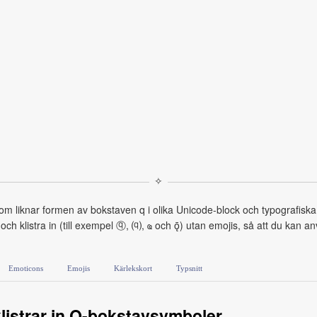
✧
 liknar formen av bokstaven q i olika Unicode-block och typografiska s
ch klistra in (till exempel ⓠ, ⒬, ҩ och ǭ) utan emojis, så att du ka
Emoticons
Emojis
Kärlekskort
Typsnitt
listrar in Q-bokstavsymboler