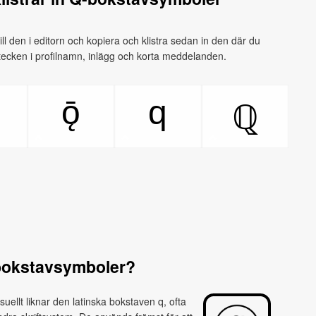
 till den i editorn och kopiera och klistra sedan in den där du
e tecken i profilnamn, inlägg och korta meddelanden.
ǭ
q
ℚ
bokstavsymboler?
ellt liknar den latinska bokstaven q, ofta