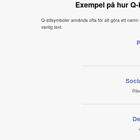
Exempel på hur Q
Q-stilsymboler används ofta för att göra ett nam
vanlig text.
P
Soci
⒬uo
De