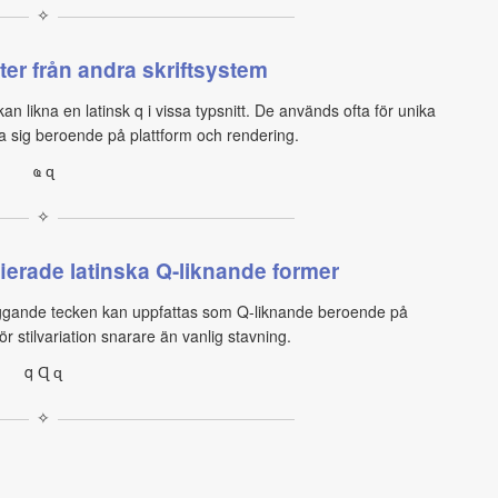
✧
ter från andra skriftsystem
n likna en latinsk q i vissa typsnitt. De används ofta för unika
ja sig beroende på plattform och rendering.
ҩ ɋ
✧
erade latinska Q-liknande former
rliggande tecken kan uppfattas som Q-liknande beroende på
r stilvariation snarare än vanlig stavning.
q Ɋ ɋ
✧