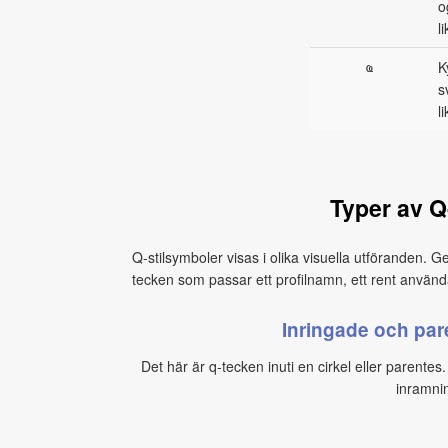
o
l
ҩ
K
s
l
Typer av 
Q-stilsymboler visas i olika visuella utföranden. Ge
tecken som passar ett profilnamn, ett rent använd
Inringade och pa
Det här är q-tecken inuti en cirkel eller parentes. 
inramnin