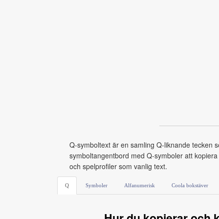
Q-symboltext är en samling Q-liknande tecken som
symboltangentbord med Q-symboler att kopiera o
och spelprofiler som vanlig text.
Q
Symboler
Alfanumerisk
Coola bokstäver
Hur du kopierar och k