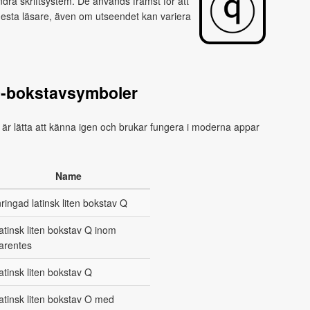
dra skriftsystem. De används främst för att
flesta läsare, även om utseendet kan variera
Q-bokstavsymboler
 är lätta att känna igen och brukar fungera i moderna appar
Name
nringad latinsk liten bokstav Q
atinsk liten bokstav Q inom
arentes
atinsk liten bokstav Q
atinsk liten bokstav O med