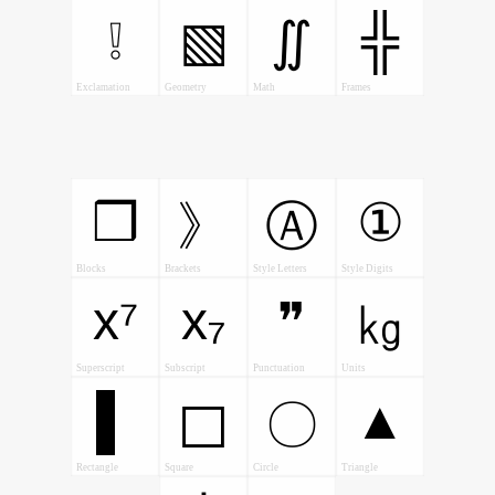
❕
╬
▧
∬
Exclamation
Geometry
Math
Frames
❒
①
》
Ⓐ
Blocks
Brackets
Style Letters
Style Digits
x⁷
x₇
❞
㎏
Superscript
Subscript
Punctuation
Units
▌
▲
〇
⬜
Rectangle
Square
Circle
Triangle