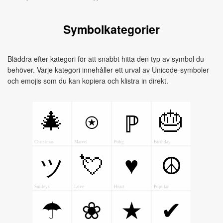
Symbolkategorier
Bläddra efter kategori för att snabbt hitta den typ av symbol du
behöver. Varje kategori innehåller ett urval av Unicode-symboler
och emojis som du kan kopiera och klistra in direkt.
🎄
⍟
🎂
ℙ
Christmas
Marvel
Pubg
Birthday
💘
♥
☮
ツ
Smileys
Love
Heart
Popular
☂
❀
★
✔