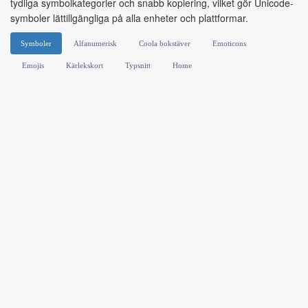
tydliga symbolkategorier och snabb kopiering, vilket gör Unicode-
symboler lättillgängliga på alla enheter och plattformar.
Symboler
Alfanumerisk
Coola bokstäver
Emoticons
Emojis
Kärlekskort
Typsnitt
Home