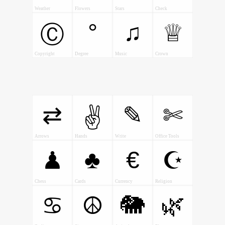
Weather
Flowers
Stars
Check
°
♫
♕
Ⓒ
Copyright
Degree
Music
Crown
⇄
✎
✄
✌
Arrows
Hands
Write
Office Tools
♣
€
♟
☪
Chess
Cards
Currency
Religion
🐘
🌿
♋
☮