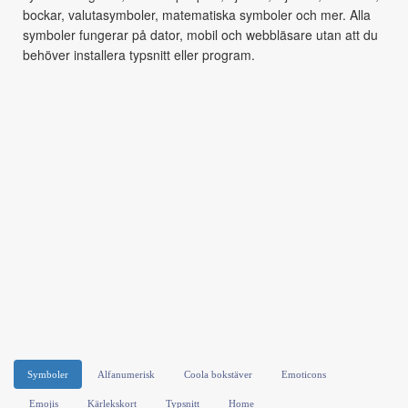
bockar, valutasymboler, matematiska symboler och mer. Alla
symboler fungerar på dator, mobil och webbläsare utan att du
behöver installera typsnitt eller program.
Symboler
Alfanumerisk
Coola bokstäver
Emoticons
Emojis
Kärlekskort
Typsnitt
Home