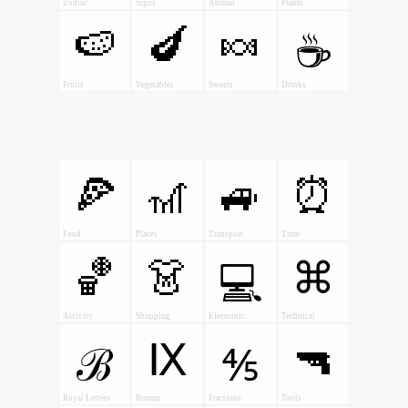
Zodiac
Signs
Animal
Plants
🍉
🍆
🍬
☕
Fruits
Vegetables
Sweets
Drinks
🍕
🎢
🚙
⏰
Food
Places
Transport
Time
🏀
👗
⌘
💻
Activity
Shopping
Electronic
Technical
🔫
Ⅸ
ℬ
⅘
Royal Letters
Roman
Fractions
Tools