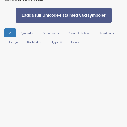
Ladda full Unicode-lista med växtsymboler
🌿
Symboler
Alfanumerisk
Coola bokstäver
Emoticons
Emojis
Kärlekskort
Typsnitt
Home