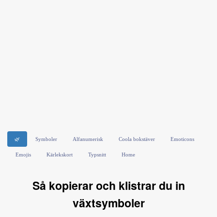
🌿
Symboler
Alfanumerisk
Coola bokstäver
Emoticons
Emojis
Kärlekskort
Typsnitt
Home
Så kopierar och klistrar du in
växtsymboler