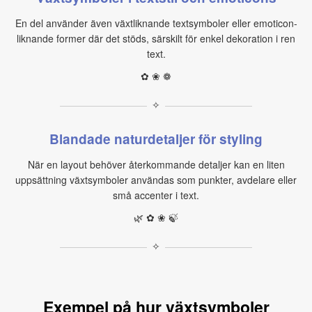
En del använder även växtliknande textsymboler eller emoticon-
liknande former där det stöds, särskilt för enkel dekoration i ren
text.
✿ ❀ ❁
✧
Blandade naturdetaljer för styling
När en layout behöver återkommande detaljer kan en liten
uppsättning växtsymboler användas som punkter, avdelare eller
små accenter i text.
🌿 ✿ ❀ 🍃
✧
Exempel på hur växtsymboler