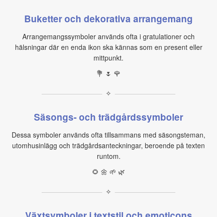
Buketter och dekorativa arrangemang
Arrangemangssymboler används ofta i gratulationer och
hälsningar där en enda ikon ska kännas som en present eller
mittpunkt.
💐 🌷 🌹
✧
Säsongs- och trädgårdssymboler
Dessa symboler används ofta tillsammans med säsongsteman,
utomhusinlägg och trädgårdsanteckningar, beroende på texten
runtom.
🌻 🌼 🌱 🌿
✧
Växtsymboler i textstil och emoticons