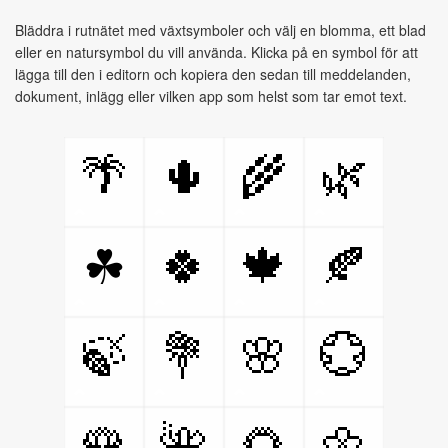
Bläddra i rutnätet med växtsymboler och välj en blomma, ett blad
eller en natursymbol du vill använda. Klicka på en symbol för att
lägga till den i editorn och kopiera den sedan till meddelanden,
dokument, inlägg eller vilken app som helst som tar emot text.
🌴
🌵
🌾
🌿
🍀
🍁
🍂
☘
🍃
💐
🌸
💮
🌹
🌺
🌻
🌼