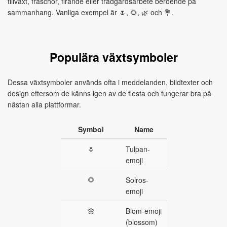
tillväxt, fräschör, firande eller trädgårdsarbete beroende på
sammanhang. Vanliga exempel är 🌷, 🌻, 🌿 och 💐.
Populära växtsymboler
Dessa växtsymboler används ofta i meddelanden, bildtexter och
design eftersom de känns igen av de flesta och fungerar bra på
nästan alla plattformar.
Symbol
Name
🌷
Tulpan-
emoji
🌻
Solros-
emoji
🌼
Blom-emoji
(blossom)