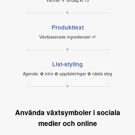
Vårträff 💐 lördag kl 15
✧
Produkttext
Växtbaserade ingredienser 🌱
✧
List-styling
Agenda: ✿ intro ✿ uppdateringar ✿ nästa steg
✧
Använda växtsymboler i sociala
medier och online