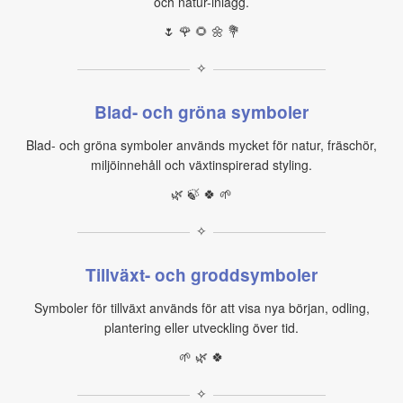
och natur-inlägg.
🌷 🌹 🌻 🌼 💐
✧
Blad- och gröna symboler
Blad- och gröna symboler används mycket för natur, fräschör,
miljöinnehåll och växtinspirerad styling.
🌿 🍃 🍀 🌱
✧
Tillväxt- och groddsymboler
Symboler för tillväxt används för att visa nya början, odling,
plantering eller utveckling över tid.
🌱 🌿 🍀
✧