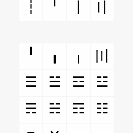
┆
╵
〡
〢
╹
╻
╷
〣
☰
☱
☲
☳
☴
☵
☶
☷