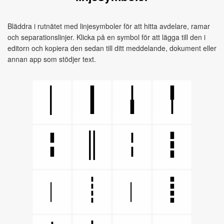
Bläddra i rutnätet med linjesymboler för att hitta avdelare, ramar
och separationslinjer. Klicka på en symbol för att lägga till den i
editorn och kopiera den sedan till ditt meddelande, dokument eller
annan app som stödjer text.
│
┃
╽
╿
║
╏
╎
┇
┊
┋
︱
︳