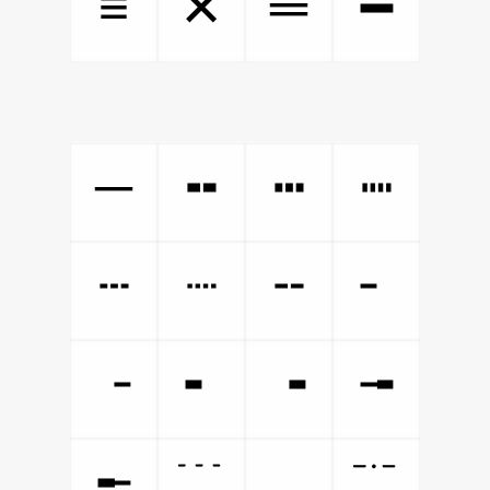
≡
═
✕
━
─
╍
┅
┉
┄
┈
╌
╴
╶
╸
╺
╼
╾
﹉
﹍
﹊