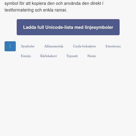
symbol för att kopiera den och använda den direkt i
textformatering och enkla ramar.
Ladda full Unicode-lista med linjesymboler
┆
Symboler
Alfanumerisk
Coola bokstäver
Emoticons
Emojis
Kärlekskort
Typsnitt
Home