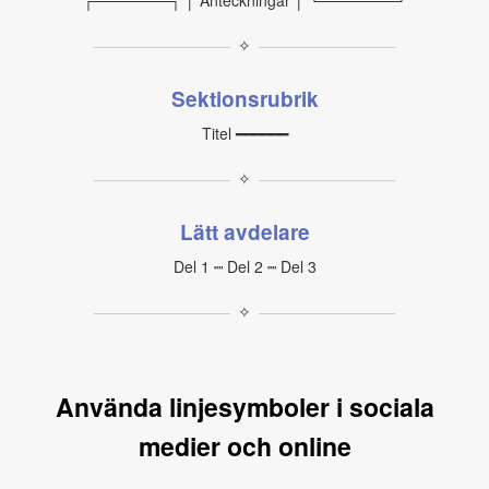
┌───────┐ │ Anteckningar │ └───────┘
✧
Sektionsrubrik
Titel ━━━━━━
✧
Lätt avdelare
Del 1 ┉ Del 2 ┉ Del 3
✧
Använda linjesymboler i sociala
medier och online