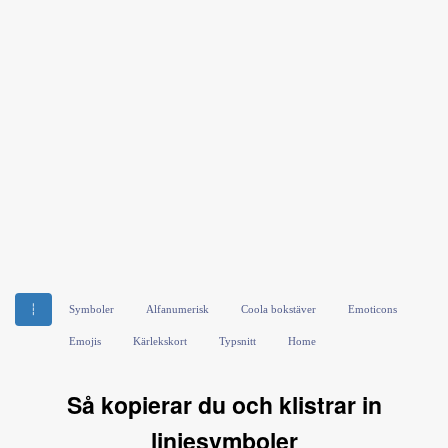
┆
Symboler
Alfanumerisk
Coola bokstäver
Emoticons
Emojis
Kärlekskort
Typsnitt
Home
Så kopierar du och klistrar in
linjesymboler