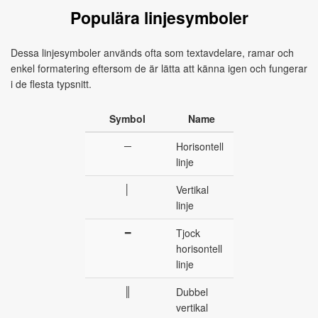
Populära linjesymboler
Dessa linjesymboler används ofta som textavdelare, ramar och
enkel formatering eftersom de är lätta att känna igen och fungerar
i de flesta typsnitt.
Symbol
Name
─
Horisontell
linje
│
Vertikal
linje
━
Tjock
horisontell
linje
║
Dubbel
vertikal