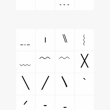
⑊
﹎
︲
︴
╳
﹏
﹌
﹋
〵
`
╲
╱
‐
⎯
ᐟ
⁃