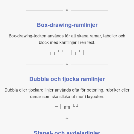
✧
Box-drawing-ramlinjer
Box-drawing-tecken används för att skapa ramar, tabeller och
block med kantlinjer i ren text.
┌ ┐ └ ┘ ├ ┤ ┬ ┴ ┼
✧
Dubbla och tjocka ramlinjer
Dubbla eller tjockare linjer används ofta för betoning, rubriker eller
ramar som ska sticka ut mer i layouten.
═ ║ ╔ ╗ ╚ ╝
✧
Stapel- och avdelarlinjer