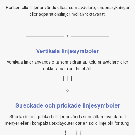
Horisontella linjer används oftast som avdelare, understrykningar
eller separationslinjer mellan textavsnitt.
─ ━ ── ━━
✧
Vertikala linjesymboler
Vertikala linjer används ofta som sidramar, kolumnavdelare eller
enkla ramar runt innehåll.
│ ║ ┃
✧
Streckade och prickade linjesymboler
Streckade och prickade linjer används som lättare avdelare, i
menyer eller i kompakta textlayouter där en solid linje blir för tung.
┄ ┅ ┆ ┇ ┈ ┉ ┊ ┋