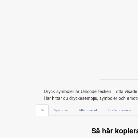
Dryck‑symboler är Unicode‑tecken – ofta visade so
Här hittar du dryckesemojis, symboler och emotico
☕
Symboler
Alfanumerisk
Coola bokstäver
Så här kopier