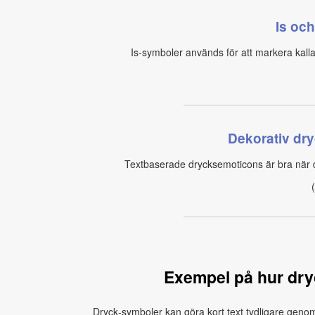
Is och
Is‑symboler används för att markera kalla d
Dekorativ dr
Textbaserade drycksemoticons är bra när du 
Exempel på hur dr
Dryck‑symboler kan göra kort text tydligare genom 