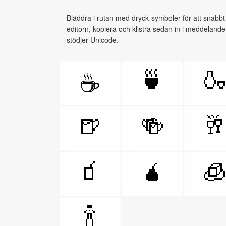
Bläddra i rutan med dryck‑symboler för att snabbt v
editorn, kopiera och klistra sedan in i meddeland
stödjer Unicode.
🍵

☕
🍺
🍻

🧃
🧉

🍾