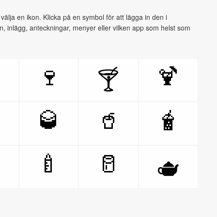
älja en ikon. Klicka på en symbol för att lägga in den i
en, inlägg, anteckningar, menyer eller vilken app som helst som

🍷
🍹
🍸

🥃
🥤
🧋

🍼
🥛
🫖