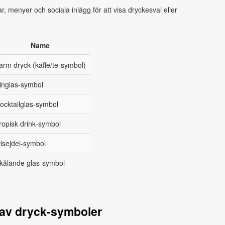
 menyer och sociala inlägg för att visa dryckesval eller
Name
arm dryck (kaffe/te‑symbol)
inglas‑symbol
ocktailglas‑symbol
ropisk drink‑symbol
lsejdel‑symbol
kålande glas‑symbol
 av dryck‑symboler