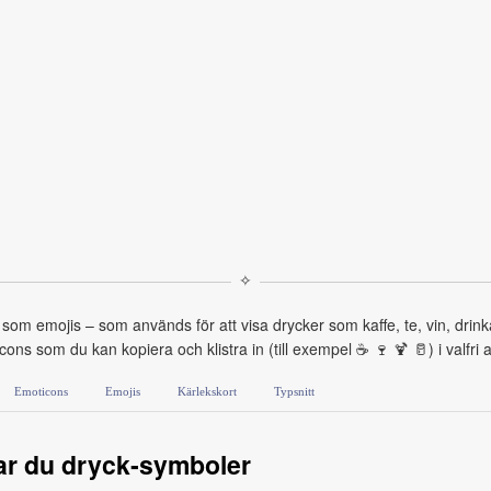
✧
m emojis – som används för att visa drycker som kaffe, te, vin, drinkar 
ns som du kan kopiera och klistra in (till exempel ☕ 🍷 🍹 🥛) i valfri 
Emoticons
Emojis
Kärlekskort
Typsnitt
ar du dryck‑symboler