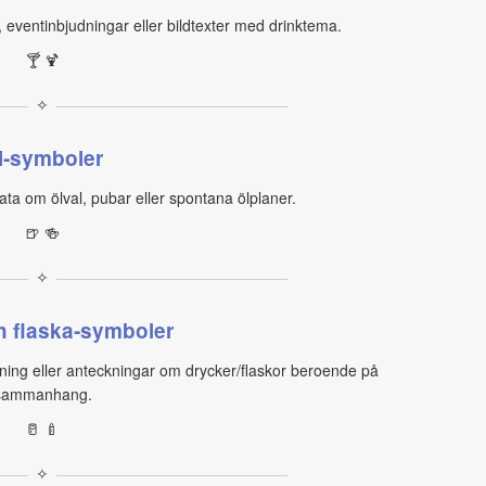
, eventinbjudningar eller bildtexter med drinktema.
🍸 🍹
✧
l‑symboler
ata om ölval, pubar eller spontana ölplaner.
🍺 🍻
✧
h flaska‑symboler
ing eller anteckningar om drycker/flaskor beroende på
sammanhang.
🥛 🍼
✧