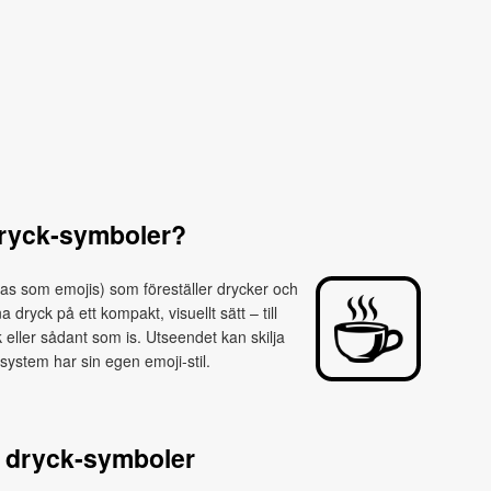
dryck‑symboler?
as som emojis) som föreställer drycker och
ryck på ett kompakt, visuellt sätt – till
lk eller sådant som is. Utseendet kan skilja
system har sin egen emoji‑stil.
 dryck‑symboler