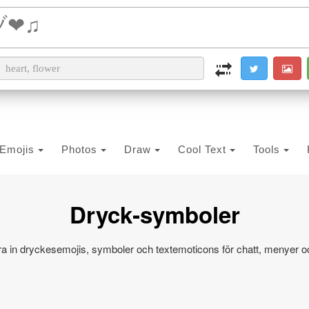
i2PDF
i2IMG
i2OCR
i2TEXT
i2SYMBOL
Emojis
Photos
Draw
Cool Text
Tools
Dryck‑symboler
ra in dryckesemojis, symboler och textemoticons för chatt, menyer och