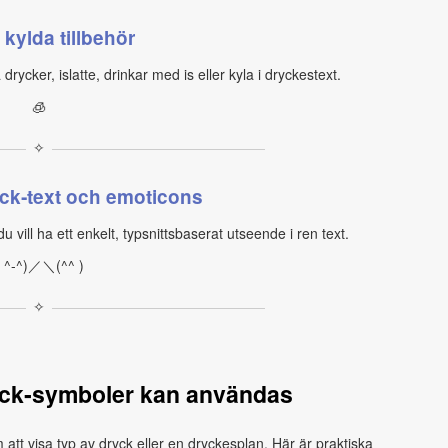
 kylda tillbehör
rycker, islatte, drinkar med is eller kyla i dryckestext.
🧊
✧
yck‑text och emoticons
vill ha ett enkelt, typsnittsbaserat utseende i ren text.
( ^-^)／＼(^^ )
✧
yck‑symboler kan användas
att visa typ av dryck eller en dryckesplan. Här är praktiska