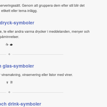
erveringssätt. Genom att gruppera dem efter stil blir det
etikett eller tema‑inlägg.
dryck‑symboler
fe, te eller andra varma drycker i meddelanden, menyer och
påminnelser.
☕ 🫖
✧
h glas‑symboler
vinsmakning, vinservering eller listor med viner.
🍷 🥂
✧
 och drink‑symboler