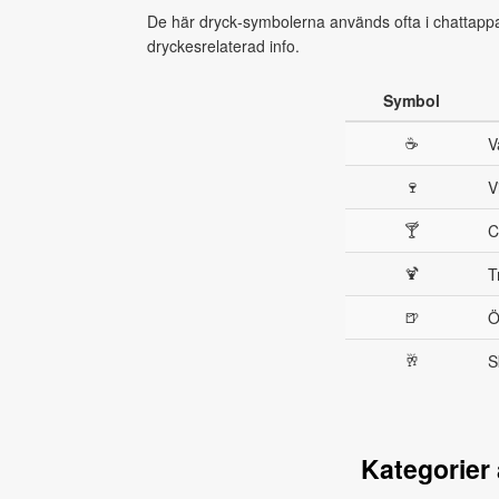
De här dryck‑symbolerna används ofta i chattappar,
dryckesrelaterad info.
Symbol
☕
V
🍷
V
🍸
C
🍹
T
🍺
Ö
🥂
S
Kategorier