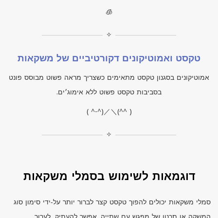
🧊
✧
טקסט ואמוטיקונים דקורטיביים של משקאות
אמוטיקונים בסגנון טקסט מתאימים כשצריך מראה פשוט מבוסס פונט
בסביבות טקסט פשוט ללא אימוג׳ים.
( ^-^)／＼(^^ )
✧
דוגמאות לשימוש בסמלי משקאות
סמלי משקאות יכולים להפוך טקסט קצר לברור יותר על‑ידי סימון סוג
המשקה או תכנון של מפגש עם שתייה. אפשר להעתיק, לערוך