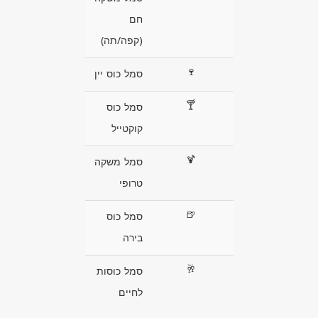
חם
(קפה/תה)
🍷
סמל כוס יין
🍸
סמל כוס
קוקטייל
🍹
סמל משקה
טרופי
🍺
סמל כוס
בירה
🥂
סמל כוסות
לחיים