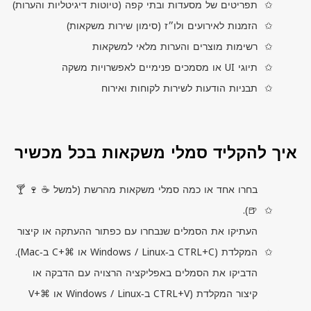
תפריטים של מסעדות ובתי קפה (טיוטות דיגיטליות והערות)
הזמנות לאירועים ולו״ז (סימון שירות משקאות)
רשימות מוצרים והערות מלאי למשקאות
תיוגי
UI
או מסמכים פנימיים לאפשרויות משקה
תבניות הודעות לשירות לקוחות ואירוח
איך להקליד סמלי משקאות בכל מכשיר
בחרו אחד או כמה סמלי משקאות מהרשת (למשל ☕ 🍷 🍸
🍺).
העתיקו את הסמלים שנבחרו עם כפתור ההעתקה או קיצור
המקלדת (
CTRL+C
ב‑
Linux
/
Windows
או ⌘+
C
ב‑
Mac
).
הדביקו את הסמלים באפליקציה הרצויה עם הדבקה או
קיצור המקלדת (
CTRL+V
ב‑
Linux
/
Windows
או ⌘+
V