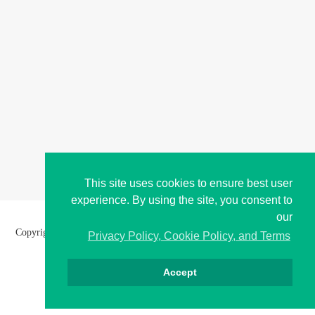
This site uses cookies to ensure best user
experience. By using the site, you consent to
our
Copyright © i2Symbol 2011-2026,
Sciweavers LLC
, USA.
191
Privacy Policy, Cookie Policy, and Terms
Accept
About
Contact
Terms
Cookies
Privacy