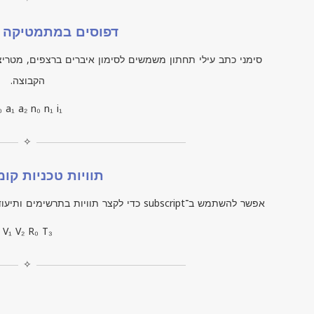
דפוסים במתמטיקה ו
סימני כתב עילי תחתון משמשים לסימון איברים ברצפים, מטרי
הקבוצה.
₀ a₁ a₂ n₀ n₁ i₁
✧
תוויות טכניות קו
אפשר להשתמש ב־
subscript
כדי לקצר תוויות בתרשימים ותיעו
V₁ V₂ R₀ T₃
✧