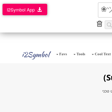
I2Symbol App
i2Symbol
Favs
Tools
Cool Text
 טכני