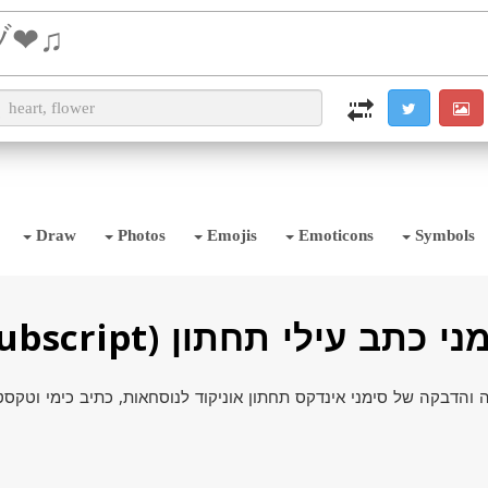
i2TEXT
i2OCR
i2IMG
i2PDF
i2SYMBOL
Draw
Photos
Emojis
Emoticons
Symbols
י כתב עילי תחתון (Subscript)
והדבקה של סימני אינדקס תחתון אוניקוד לנוסחאות, כתיב כימי וטקסט