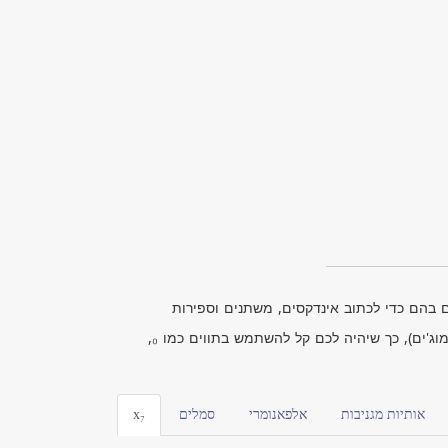
בהם כדי לכתוב אינדקסים, משתנים וספירות
אונליין להעתקה והדבקה (ללא אימוג'ים), כך שיהיה לכם קל להשתמש בתווים כמו ₀,
אותיות מגניבות
אלפאנומרי
סמלים
x₇