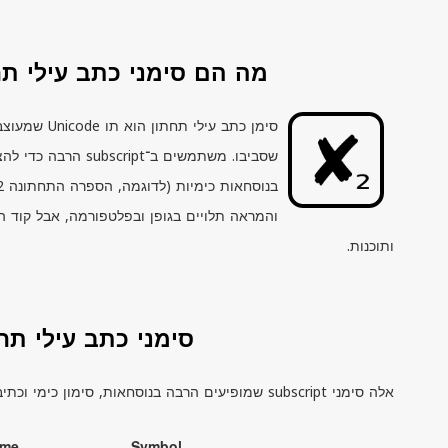
מה הם סימני כתב עילי תחתון (ript
סימן כתב עילי תחתון הוא תו
Unicode
שמעוצב 
שסביבו. משתמשים ב־
subscript
הרבה כדי להצי
והמראה תלויים בגופן ובפלטפורמה, אבל קוד ה
ותוכנות.
סימני כתב עילי תח
אלה סימני
subscript
שמופיעים הרבה בנוסחאות, סימון כימי וכתיב
me
Symbol