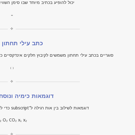
יכול להופיע בכתיב מיוחד שבו סימן השוויו
₌
✧
כתב עילי תחתון ס
סוגריים בכתב עילי תחתון משמשים לקיבוץ חלקים אינדקסיים כ
₍ ₎
✧
דוגמאות כימיה ונוסח
דוגמאות לשילוב בין אות רגילה ל־
subscript
כדי לק
₂ O₂ CO₂ x₁ x₂
✧