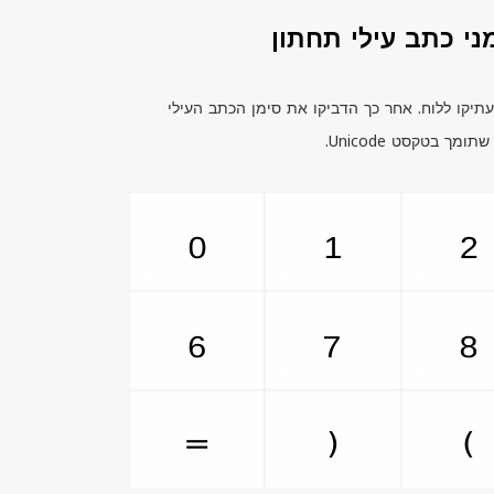
ני כתב עילי תחתון
יקו ללוח. אחר כך הדביקו את סימן הכתב העילי
ה שתומך בטקסט
Unicode.
₀
₁
₂
₆
₇
₈
₌
₍
₎