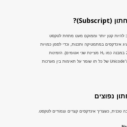
Subsc)?
להיות קטן יותר וממוקם מעט מתחת לטקסט
ג אינדקסים במתמטיקה ותכנות, וכדי לסמן כמויות
בנוסחאות כימיות (לדוגמה, הספרה התחתונה 2 במבנה כמו H₂ מציינת שני אטומים). הזמינות
־
Unicode
של כל תו שומר על תאימות בין מערכות
תון נפוצים
ה טכנית, כשצריך אינדקסים קצרים וצמודים לטקסט.
Na