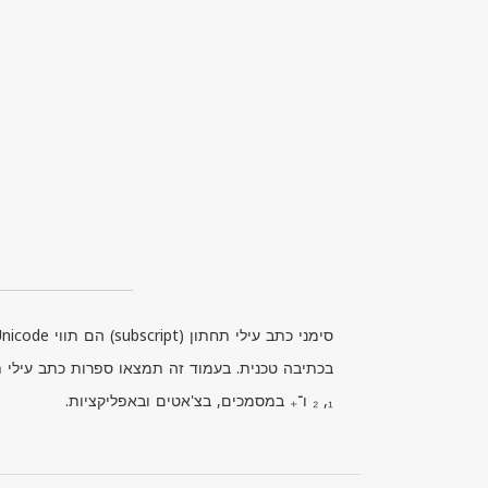
סימני כתב עילי תחתון (
subscript
) הם תווי
Unicode
בכתיבה טכנית. בעמוד זה תמצאו ספרות כתב עילי 
₁, ₂ ו־₊ במסמכים, בצ'אטים ובאפליקציות.