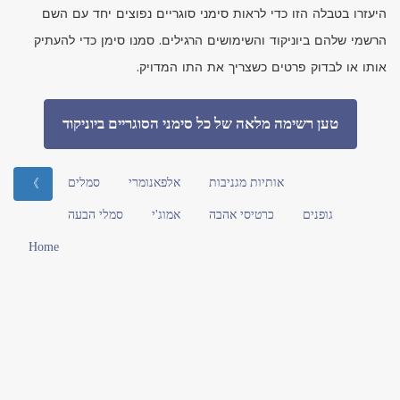
היעזרו בטבלה הזו כדי לראות סימני סוגריים נפוצים יחד עם השם
הרשמי שלהם ביוניקוד והשימושים הרגילים. סמנו סימן כדי להעתיק
אותו או לבדוק פרטים כשצריך את התו המדויק.
טען רשימה מלאה של כל סימני הסוגריים ביוניקוד
אותיות מגניבות
אלפאנומרי
סמלים
》
גופנים
כרטיסי אהבה
אמוג'י
סמלי הבעה
Home