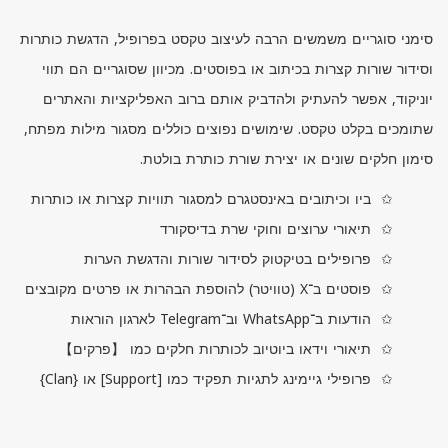
סימני סוגריים משמשים הרבה לעיצוב טקסט בפרופיל, הדגשת כותרות
וסידור שורות קצרות בכיתוב או בפוסטים. מכיוון שסוגריים הם תווי
יוניקוד, אפשר להעתיק ולהדביק אותם ברוב האפליקציות והאתרים
שתומכים בקלט טקסט. שימושים נפוצים כוללים מסגור מילות מפתח,
סימון חלקים שונים או יצירת שורת כותרת בולטת.
ביו וכיתובים באינסטגרם למסגור תוויות קצרות או כותרות
תיאורי ערוצים וחוקי שרת בדיסקורד
פרופילים בטיקטוק לסידור שורות והדגשת הערות
פוסטים ב־
X
(טוויטר) להוספת הבהרות או פרטים מקובצים
הודעות ב־
WhatsApp
וב־
Telegram
לארגון הוראות
תיאורי וידאו ביוטיוב לכותרות חלקים כמו 【פרקים】
פרופילי גיימינג לתגיות תפקיד כמו [
Support
] או {
Clan
}