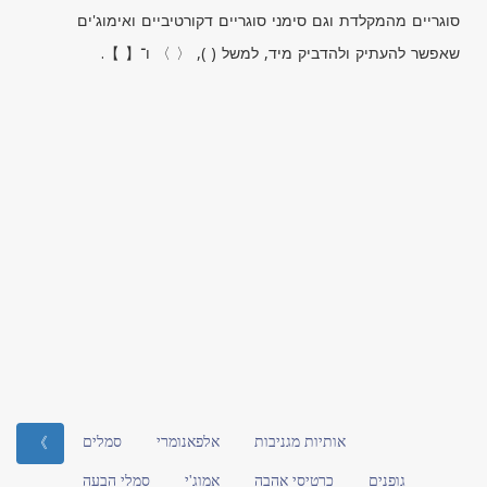
סוגריים מהמקלדת וגם סימני סוגריים דקורטיביים ואימוג'ים
שאפשר להעתיק ולהדביק מיד, למשל ( ), 〈 〉 ו־【 】.
אותיות מגניבות
אלפאנומרי
סמלים
》
גופנים
כרטיסי אהבה
אמוג'י
סמלי הבעה