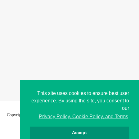
This site uses cookies to ensure best user
experience. By using the site, you consent to
our
Copyright © i2Symbol 2011-2026,
Sciweavers LLC
, USA.
192
Privacy Policy, Cookie Policy, and Terms
Accept