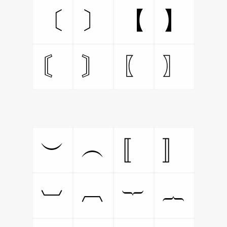
〕
〔
】
【
〙
〘
〗
〖
︶
︵
〛
〚
︺
︹
︸
︷