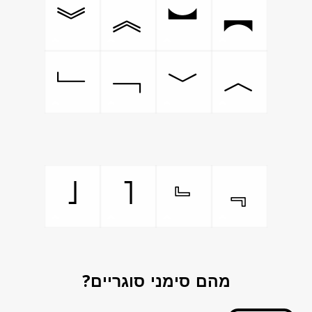
︾
︽
︼
︻
﹂
﹁
﹀
︿
˩
˥
﹄
﹃
מהם סימני סוגריים?