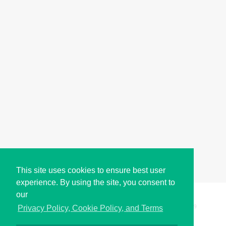
This site uses cookies to ensure best user
experience. By using the site, you consent to
our
Copyright © i2Symbol 2011-2026,
Sciweavers LLC
, USA.
199
Privacy Policy, Cookie Policy, and Terms