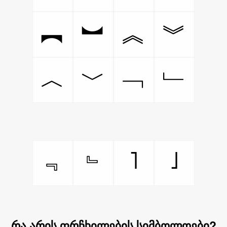
︻
︼
︽
︾
︿
﹀
﹁
﹂
˥
˩
﹃
﹄
რა არის ფრჩხილების სიმბოლოები?