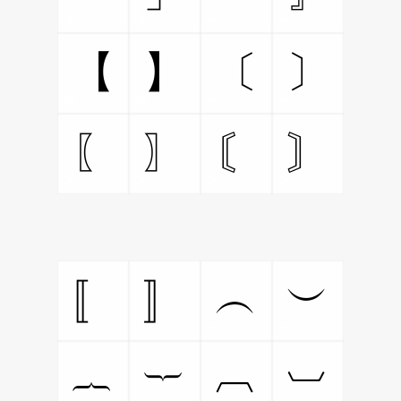
【
】
〔
〕
〖
〗
〘
〙
〚
〛
︵
︶
︷
︸
︹
︺