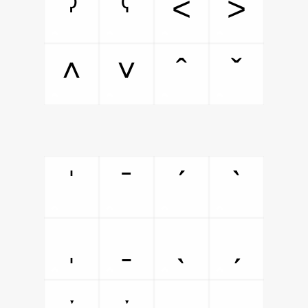
ˀ
ˁ
˂
˃
˄
˅
ˆ
ˇ
ˈ
ˉ
ˊ
ˋ
ˌ
ˍ
ˎ
ˏ
ː
ˑ
˒
˓