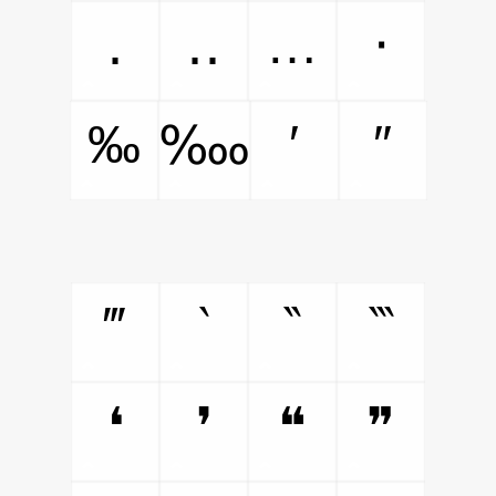
…
․
‥
‧
‰
′
″
‱
‴
‵
‶
‷
❛
❜
❝
❞