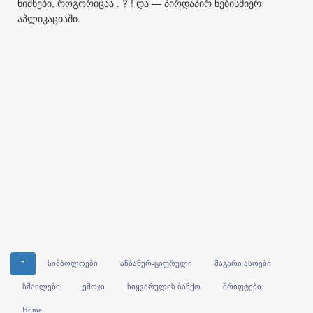
ნიშნები, როგორიცაა . ? ! და — პირდაპირ ნებისმიერ
აპლიკაციაში.
❞
სიმბოლოები
ანბანურ-ციფრული
მაგარი ასოები
სმაილები
ემოჯი
სიყვარულის ბანქო
შრიფტები
Home