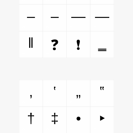
‒
–
—
―
‖
‗
❓
❗
‚
‛
„
‟
†
‡
•
‣