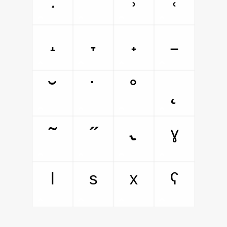
˔
˕
˖
˗
˘
˙
˚
˛
˜
˝
˞
ˠ
ˡ
ˢ
ˣ
ˤ