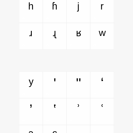
ʰ
ʱ
ʲ
ʳ
ʴ
ʵ
ʶ
ʷ
ʸ
ʹ
ʺ
ʻ
ʼ
ʽ
ʾ
ʿ