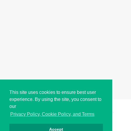
This site uses cookies to ensure best user
experience. By using the site, you consent to
our
Copyright © i2Symbol 2011-2026,
Sciweavers LLC
, USA.
197
Privacy Policy, Cookie Policy, and Terms
Accept