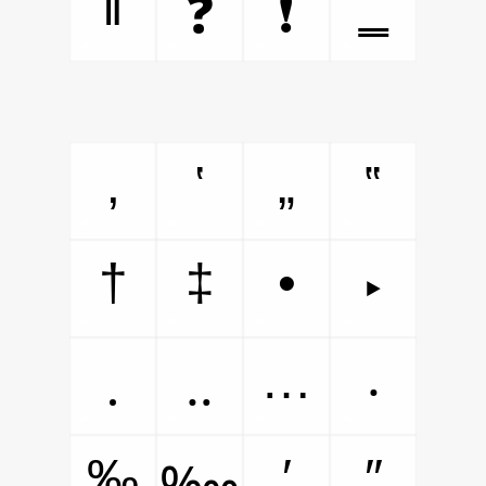
‖
‗
❓
❗
‚
‛
„
‟
†
‡
•
‣
…
․
‥
‧
‰
′
″
‱