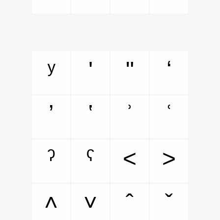
ʸ
ʹ
ʺ
ʻ
ʼ
ʽ
ʾ
ʿ
ˀ
ˁ
˂
˃
˄
˅
ˆ
ˇ