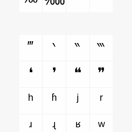
‴
‵
‶
‷
❛
❜
❝
❞
ʰ
ʱ
ʲ
ʳ
ʴ
ʵ
ʶ
ʷ