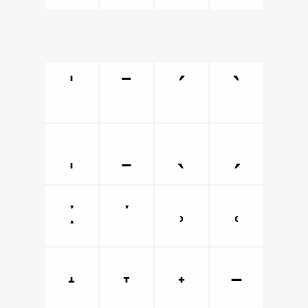
ˈ
ˉ
ˊ
ˋ
ˌ
ˍ
ˎ
ˏ
ː
ˑ
˒
˓
˔
˕
˖
˗