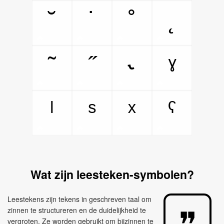
˘
˙
˚
˛
˜
˝
˞
ˠ
ˡ
ˢ
ˣ
ˤ
Wat zijn leesteken-symbolen?
Leestekens zijn tekens in geschreven taal om
zinnen te structureren en de duidelijkheid te
vergroten. Ze worden gebruikt om bijzinnen te