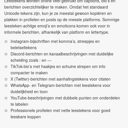
Leestekens worden online veel gebruikt om captions, bio’s en
berichten overzichtelijker te maken. Omdat het standaard
Unicode-tekens zijn, kun je ze meestal gewoon kopiëren en
plakken in profielen en posts op de meeste platforms. Sommige
leesteken-achtige emoji’s en emoticons komen ook voor in
informele berichten, afhankelijk van platform en lettertype.
Instagram-bijschriften met komma’s, streepjes en
beletseltekens
Discord-berichten en kanaalbeschrijvingen met duidelijke
scheiding zoals : en —
TikTok-bio’s met haakjes en schuine strepen om info
compacter te maken
X (Twitter)-berichten met aanhalingstekens voor citaten
WhatsApp- en Telegram-berichten met leestekens voor
duidelijkheid en toon
YouTube-beschrijvingen met dubbele punten om onderdelen
te labelen
Professionele profielen met nette leestekens voor goed
leesbare koppen