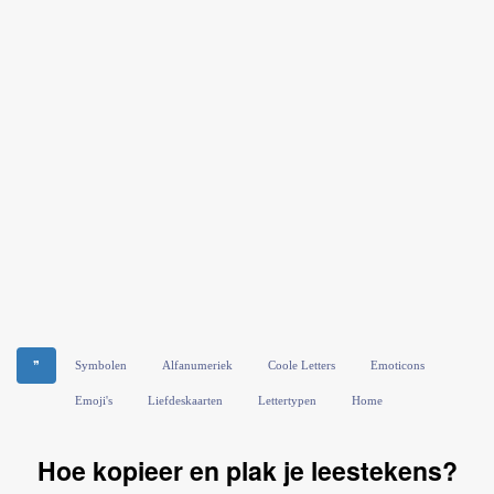
❞
Symbolen
Alfanumeriek
Coole Letters
Emoticons
Emoji's
Liefdeskaarten
Lettertypen
Home
Hoe kopieer en plak je leestekens?