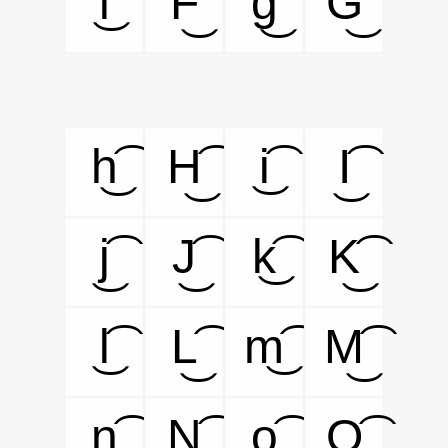
f͜͡
F͜͡
g͜͡
G͜͡
h͜͡
H͜͡
i͜͡
I͜͡
j͜͡
J͜͡
k͜͡
K͜͡
l͜͡
L͜͡
m͜͡
M͜͡
n͜͡
N͜͡
o͜͡
O͜͡