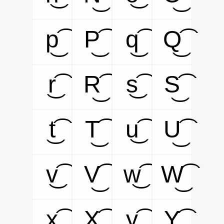
p͜͡
P͜͡
q͜͡
Q͜͡
r͜͡
R͜͡
s͜͡
S͜͡
t͜͡
T͜͡
u͜͡
U͜͡
v͜͡
V͜͡
w͜͡
W͜͡
x͜͡
X͜͡
y͜͡
Y͜͡