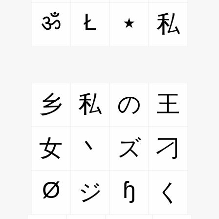
ॐ
Ł
٭
私
乡
私
の
王
女
丶
ズ
刁
Ø
ɧ
ジ
く