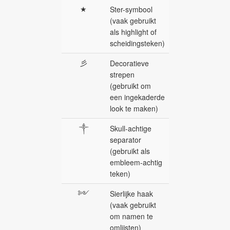
★
Ster-symbool
(vaak gebruikt
als highlight of
scheidingsteken)
彡
Decoratieve
strepen
(gebruikt om
een ingekaderde
look te maken)
༒
Skull-achtige
separator
(gebruikt als
embleem-achtig
teken)
༻
Sierlijke haak
(vaak gebruikt
om namen te
omlijsten)