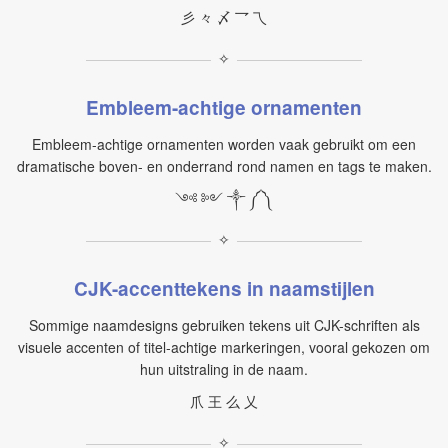
彡 々 〆 乛 乁
✧
Embleem-achtige ornamenten
Embleem-achtige ornamenten worden vaak gebruikt om een
dramatische boven- en onderrand rond namen en tags te maken.
༺ ༻ ༒ ༼ ༽
✧
CJK-accenttekens in naamstijlen
Sommige naamdesigns gebruiken tekens uit CJK-schriften als
visuele accenten of titel-achtige markeringen, vooral gekozen om
hun uitstraling in de naam.
爪 王 么 乂
✧