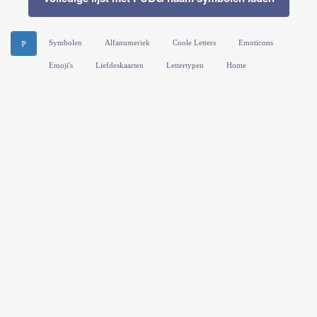
Symbolen
Alfanumeriek
Coole Letters
Emoticons
ℙ
Emoji's
Liefdeskaarten
Lettertypen
Home