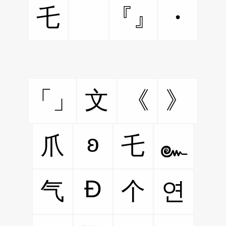
乇
ゞ
『』
・
「」
文
《
》
ʚ
爪
乇
๛
Ð
气
个
연