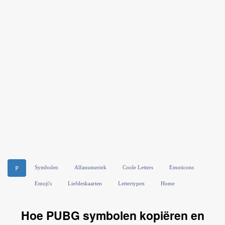
Symbolen
Alfanumeriek
Coole Letters
Emoticons
ℙ
Emoji's
Liefdeskaarten
Lettertypen
Home
Hoe PUBG symbolen kopiëren en