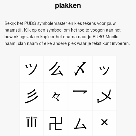
plakken
Bekijk het PUBG symbolenraster en kies tekens voor jouw
naamstijl. Klik op een symbool om het toe te voegen aan het
bewerkingsvak en kopieer het daarna naar je PUBG Mobile
naam, clan naam of elke andere plek waar je tekst kunt invoeren.
ツ
么
〆
ッ
彡
々
乛
乄
īlī
×
卍
ム