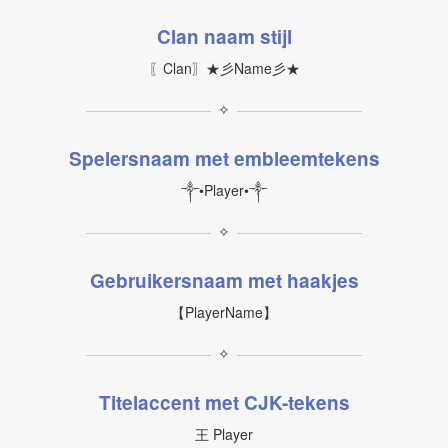
Clan naam stijl
〖Clan〗★彡Name彡★
✧
Spelersnaam met embleemtekens
༒•Player•༒
✧
Gebruikersnaam met haakjes
【PlayerName】
✧
Titelaccent met CJK-tekens
王 Player