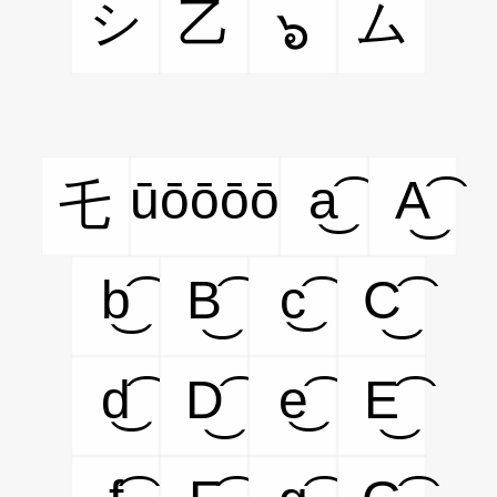
シ
乙
ム
๖
ūōōōō
a͜͡
A͜͡
乇
b͜͡
B͜͡
c͜͡
C͜͡
d͜͡
D͜͡
e͜͡
E͜͡