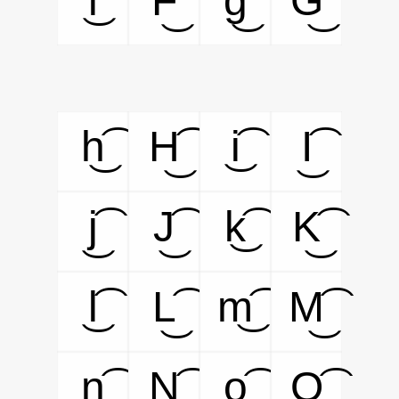
f͜͡
F͜͡
g͜͡
G͜͡
h͜͡
H͜͡
i͜͡
I͜͡
j͜͡
J͜͡
k͜͡
K͜͡
l͜͡
L͜͡
m͜͡
M͜͡
n͜͡
N͜͡
o͜͡
O͜͡