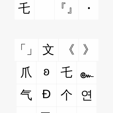
乇
ゞ
『』
・
「」
文
《
》
ʚ
爪
乇
๛
Ð
气
个
연