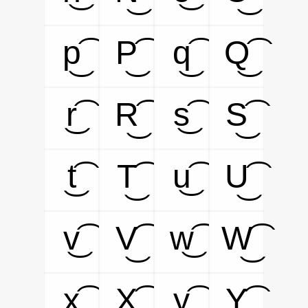
p͜͡
P͜͡
q͜͡
Q͜͡
r͜͡
R͜͡
s͜͡
S͜͡
t͜͡
T͜͡
u͜͡
U͜͡
v͜͡
V͜͡
w͜͡
W͜͡
x͜͡
X͜͡
y͜͡
Y͜͡