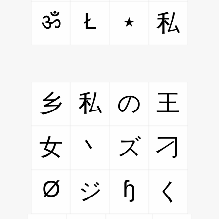
ॐ
Ł
٭
私
乡
私
の
王
女
丶
ズ
刁
Ø
ɧ
ジ
く