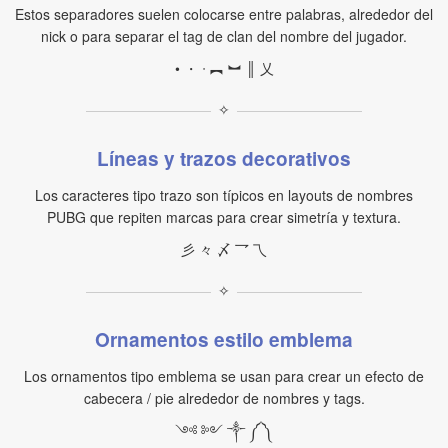
Estos separadores suelen colocarse entre palabras, alrededor del
nick o para separar el tag de clan del nombre del jugador.
• ・ ᐧ ︻ ︼ ║ 乂
✧
Líneas y trazos decorativos
Los caracteres tipo trazo son típicos en layouts de nombres
PUBG que repiten marcas para crear simetría y textura.
彡 々 〆 乛 乁
✧
Ornamentos estilo emblema
Los ornamentos tipo emblema se usan para crear un efecto de
cabecera / pie alrededor de nombres y tags.
༺ ༻ ༒ ༼ ༽