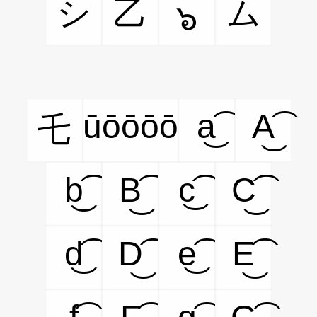
シ
乙
ム
๖
ūōōōō
a͜͡
A͜͡
乇
b͜͡
B͜͡
c͜͡
C͜͡
d͜͡
D͜͡
e͜͡
E͜͡