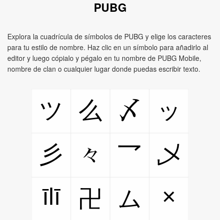
PUBG
Explora la cuadrícula de símbolos de PUBG y elige los caracteres
para tu estilo de nombre. Haz clic en un símbolo para añadirlo al
editor y luego cópialo y pégalo en tu nombre de PUBG Mobile,
nombre de clan o cualquier lugar donde puedas escribir texto.
ツ
么
〆
ッ
彡
々
乛
乄
īlī
×
卍
ム