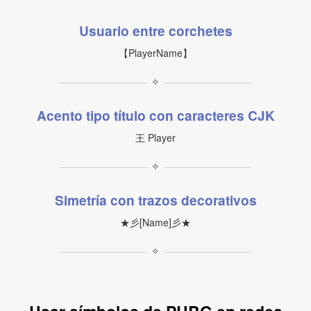
Usuario entre corchetes
【PlayerName】
✧
Acento tipo título con caracteres CJK
王 Player
✧
Simetría con trazos decorativos
★彡[Name]彡★
✧