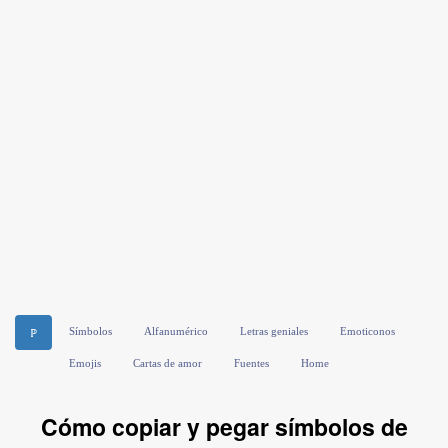
Símbolos
Alfanumérico
Letras geniales
Emoticonos
ℙ
Emojis
Cartas de amor
Fuentes
Home
Cómo copiar y pegar símbolos de