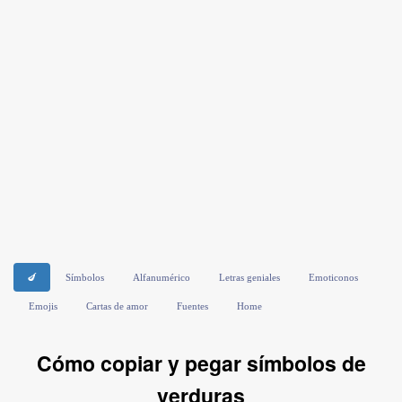
🍆
Símbolos
Alfanumérico
Letras geniales
Emoticonos
Emojis
Cartas de amor
Fuentes
Home
Cómo copiar y pegar símbolos de
verduras