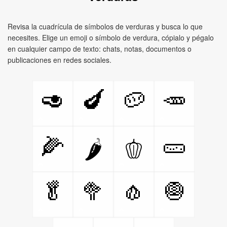
Revisa la cuadrícula de símbolos de verduras y busca lo que
necesites. Elige un emoji o símbolo de verdura, cópialo y pégalo
en cualquier campo de texto: chats, notas, documentos o
publicaciones en redes sociales.
🥑
🍆
🥔
🥕
🌽
🥒
🌶️
🫑
🥬
🥦
🧄
🧅