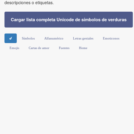
descripciones o etiquetas.
Cargar lista completa Unicode de símbolos de verduras
🍆
Símbolos
Alfanumérico
Letras geniales
Emoticonos
Emojis
Cartas de amor
Fuentes
Home