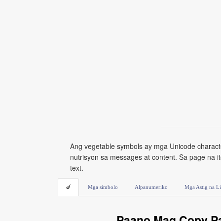
Ang vegetable symbols ay mga Unicode character 
nutrisyon sa messages at content. Sa page na i
text.
🍆
Mga simbolo
Alpanumeriko
Mga Astig na L
Paano Mag Copy Pa