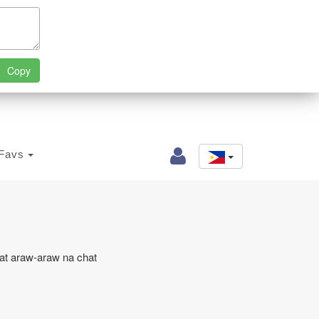
Favs
 at araw‑araw na chat