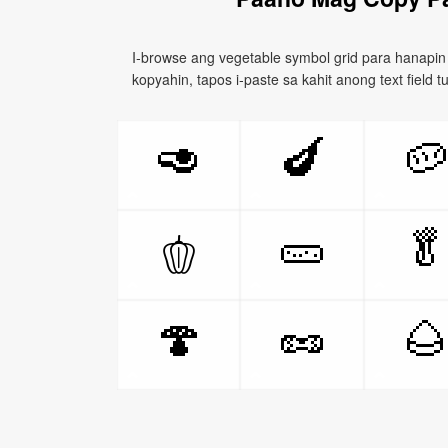
I‑browse ang vegetable symbol grid para hanapin 
kopyahin, tapos i‑paste sa kahit anong text field 
🥑
🍆

🥒

🫑
🍄
🥜
