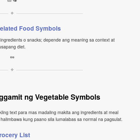
🥒 🥑
✧
elated Food Symbols
ingredients o snacks; depende ang meaning sa context at
usapang diet.
🥜
✧
ggamit ng Vegetable Symbols
ling text para mas madaling makita ang ingredients at meal
 na halimbawa kung paano sila lumalabas sa normal na pagsulat.
rocery List