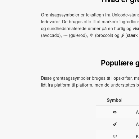
Grøntsagssymboler er teksttegn fra Unicode-stan
fødevarer. De bruges ofte til at markere ingredie
og sundhedsrelaterede emner på en hurtig og vis
(avocado), 🥕 (gulerod), 🥦 (broccoli) og 🌶 (stærk c
Populære 
Disse grøntsagssymboler bruges tit i opskrifter,
lidt fra platform til platform, men de understøtte
Symbol
🥑
A
🍆
A
🥔
K