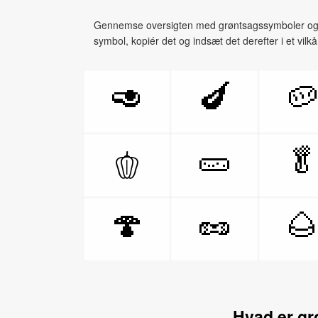
Gennemse oversigten med grøntsagssymboler og væ
symbol, kopiér det og indsæt det derefter i et vilkår
🥑
🍆

🥒

🫑
🍄
🥜

Hvad er g