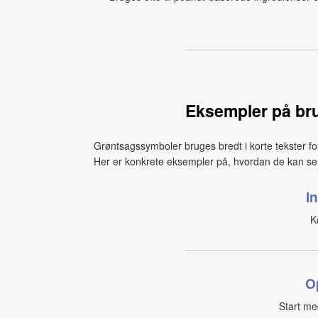
Eksempler på br
Grøntsagssymboler bruges bredt i korte tekster f
Her er konkrete eksempler på, hvordan de kan se 
I
K
O
Start med