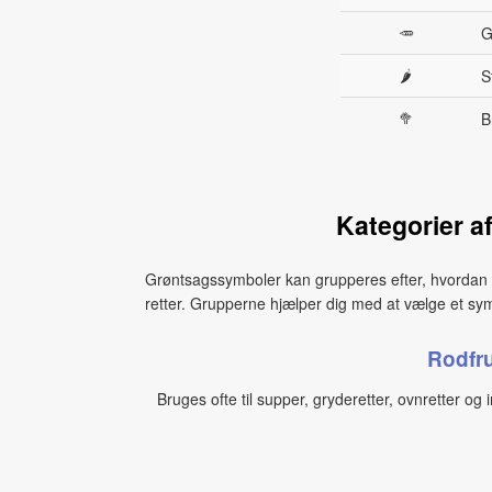
🥕
G
🌶
S
🥦
B
Kategorier a
Grøntsagssymboler kan grupperes efter, hvordan de
retter. Grupperne hjælper dig med at vælge et symbo
Rodfru
Bruges ofte til supper, gryderetter, ovnretter og