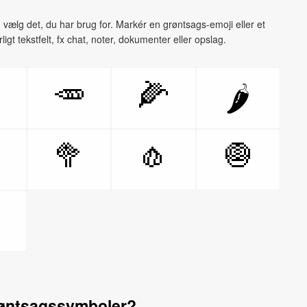
lg det, du har brug for. Markér en grøntsags-emoji eller et
ligt tekstfelt, fx chat, noter, dokumenter eller opslag.

🥕
🌽
🌶️

🥦
🧄
🧅

røntsagssymboler?