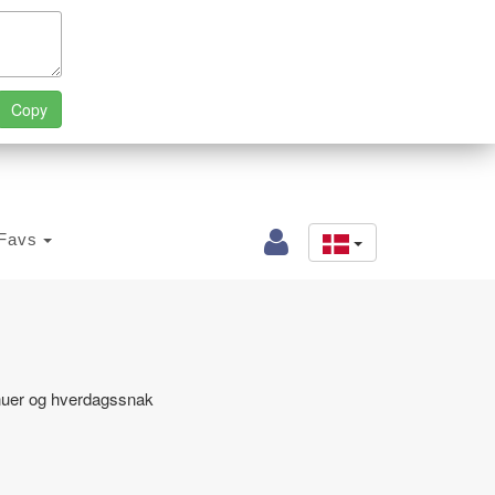
Favs
enuer og hverdagssnak