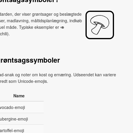
darden, der viser grøntsager og beslægtede
nser, madlavning, måltidsplanlægning, indkøb
uel måde. Typiske eksempler er 🥑
hili).
grøntsagssymboler
 mad-snak og noter om kost og ernæring. Udseendet kan variere
s bredt som Unicode-emojis.
Name
vocado-emoji
ubergine-emoji
artoffel-emoji