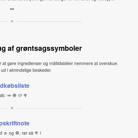
🥜
✧
ug af grøntsagssymboler
or at gøre ingredienser og måltidsidéer nemmere at overskue.
ud i almindelige beskeder.
ndkøbsliste
øb: 🥕 🧅 🥔 🥦
✧
pskriftnote
 🧄 og 🧅, rør så 🥦 i