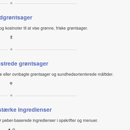
✧
dgrøntsager
og kostnoter til at vise grønne, friske grøntsager.
🥬
✧
strede grøntsager
e eller ovnbagte grøntsager og sundhedsorienterede måltider.
🥦
✧
 stærke ingredienser
ler peber-baserede ingredienser i opskrifter og menuer.
🌶 🫑