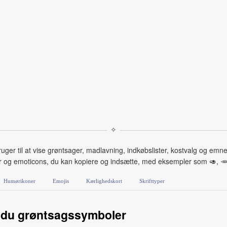
✧
ger til at vise grøntsager, madlavning, indkøbslister, kostvalg og emn
 og emoticons, du kan kopiere og indsætte, med eksempler som 🥑, 🥕, 
Humørikoner
Emojis
Kærlighedskort
Skrifttyper
 du grøntsagssymboler