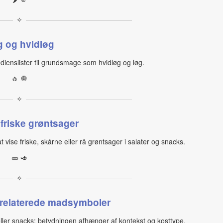
✧
 og hvidløg
redienslister til grundsmage som hvidløg og løg.
🧄 🧅
✧
 friske grøntsager
ise friske, skårne eller rå grøntsager i salater og snacks.
🥒 🥑
✧
 relaterede madsymboler
eller snacks; betydningen afhænger af kontekst og kosttype.