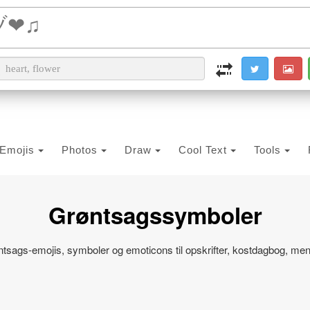
i2PDF
i2IMG
i2OCR
i2TEXT
i2SYMBOL
Emojis
Photos
Draw
Cool Text
Tools
Grøntsagssymboler
ntsags-emojis, symboler og emoticons til opskrifter, kostdagbog, m