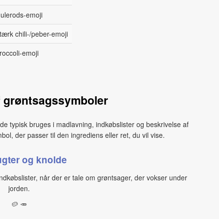
ulerods-emoji
tærk chili-/peber-emoji
roccoli-emoji
f grøntsagssymboler
 typisk bruges i madlavning, indkøbslister og beskrivelse af
l, der passer til den ingrediens eller ret, du vil vise.
gter og knolde
 indkøbslister, når der er tale om grøntsager, der vokser under
jorden.
🥔 🥕