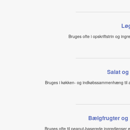
Løg
Bruges ofte i opskriftstrin og ing
Salat og
Bruges i køkken- og indkøbssammenhæng til at v
Bælgfrugter og
Bruges ofte til peanut-baserede ingredienser 