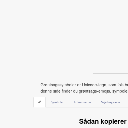
Grøntsagssymboler er Unicode-tegn, som folk bru
denne side finder du grøntsags-emojis, symboler
🍆
Symboler
Alfanumerisk
Seje bogstaver
Sådan kopierer