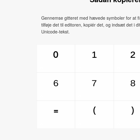
Gennemse gitteret med hævede symboler for at fin
tilføje det til editoren, kopiér det, og indsæt det i
Unicode‑tekst.
¹
²
⁰
⁶
⁷
⁸
⁼
⁽
⁾