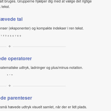
lt bruges. Grupperne hjælper dig med at vælge det rigtige
 tekst.
ævede tal
tenser (eksponenter) og kompakte indekser i ren tekst.
 ¹ ² ³ ⁴ ⁵ ⁶ ⁷ ⁸ ⁹
✧
de operatorer
tematiske udtryk, ladninger og plus/minus‑notation.
⁺ ⁻ ⁼
✧
de parenteser
små hævede udtryk visuelt samlet, når der er lidt plads.