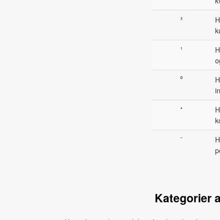
k
³
H
k
¹
H
o
⁰
H
i
⁺
H
k
⁻
H
p
Kategorier 