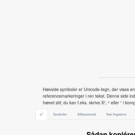
Hævede symboler er Unicode‑tegn, der vises en s
referencemarkeringer i ren tekst. Denne side i
hævet stil; du kan f.eks. skrive X², ⁵ eller ⁺ i kom
x⁷
Symboler
Alfanumerisk
Seje bogstaver
Sådan kopiére