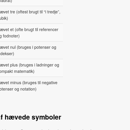
vadrat)
ævet tre (oftest brugt til “i tredje”,
ubik)
ævet et (ofte brugt til referencer
g fodnoter)
ævet nul (bruges i potenser og
ndekser)
ævet plus (bruges i ladninger og
ompakt matematik)
ævet minus (bruges til negative
otenser og notation)
af hævede symboler