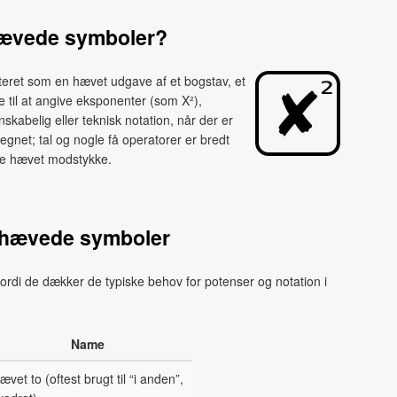
hævede symboler?
teret som en hævet udgave af et bogstav, et
e til at angive eksponenter (som X²),
kabelig eller teknisk notation, når der er
gnet; tal og nogle få operatorer er bredt
kte hævet modstykke.
 hævede symboler
ordi de dækker de typiske behov for potenser og notation i
Name
ævet to (oftest brugt til “i anden”,