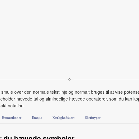
✧
mule over den normale tekstlinje og normalt bruges til at vise potense
ndeholder hævede tal og almindelige hævede operatorer, som du kan kop
pakt notation.
Humørikoner
Emojis
Kærlighedskort
Skrifttyper
r du hævede symboler