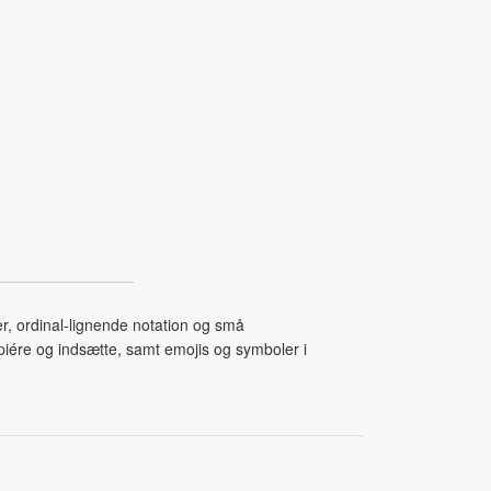
r, ordinal‑lignende notation og små
iére og indsætte, samt emojis og symboler i