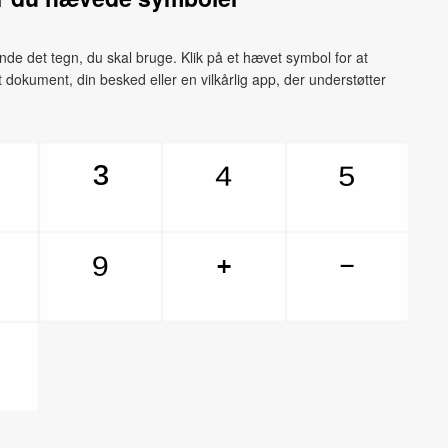
de det tegn, du skal bruge. Klik på et hævet symbol for at
 dit dokument, din besked eller en vilkårlig app, der understøtter
³
⁴
⁵
⁹
⁺
⁻