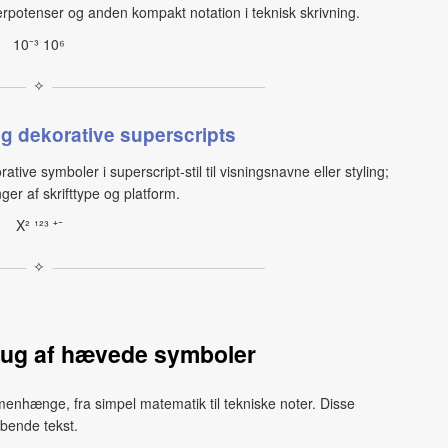
erpotenser og anden kompakt notation i teknisk skrivning.
10⁻³ 10⁶
✧
 dekorative superscripts
ive symboler i superscript‑stil til visningsnavne eller styling;
ger af skrifttype og platform.
X² ¹²³ ⁺⁻
✧
rug af hævede symboler
hænge, fra simpel matematik til tekniske noter. Disse
øbende tekst.