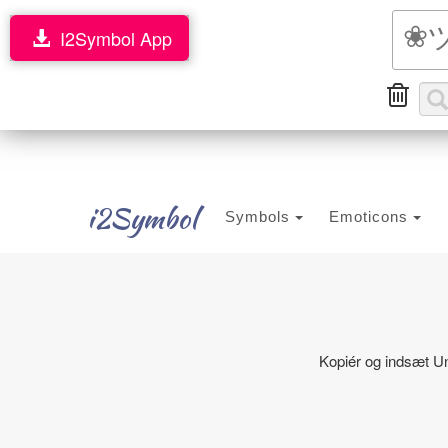
I2Symbol App
i2Symbol
Symbols
Emoticons
Kopiér og indsæt Un