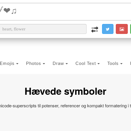
i2PDF
i2IMG
i2OCR
i2TEXT
i2SYMBOL
Emojis
Photos
Draw
Cool Text
Tools
Hævede symboler
icode‑superscripts til potenser, referencer og kompakt formatering i