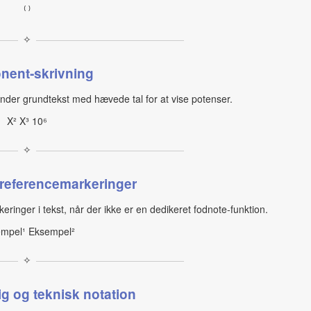
⁽ ⁾
✧
nent‑skrivning
nder grundtekst med hævede tal for at vise potenser.
X² X³ 10⁶
✧
referencemarkeringer
inger i tekst, når der ikke er en dedikeret fodnote‑funktion.
mpel¹ Eksempel²
✧
g og teknisk notation