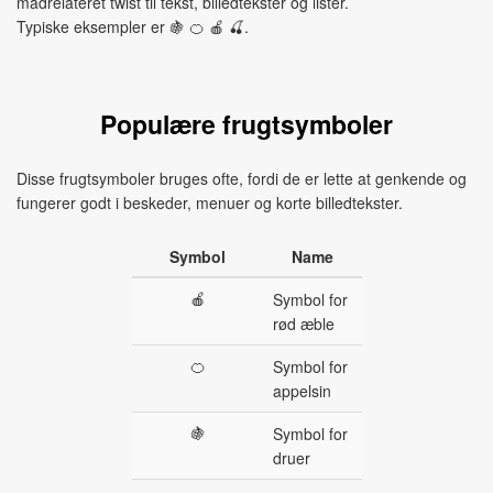
madrelateret twist til tekst, billedtekster og lister.
Typiske eksempler er 🍇 🍊 🍎 🍒.
Populære frugtsymboler
Disse frugtsymboler bruges ofte, fordi de er lette at genkende og
fungerer godt i beskeder, menuer og korte billedtekster.
Symbol
Name
🍎
Symbol for
rød æble
🍊
Symbol for
appelsin
🍇
Symbol for
druer