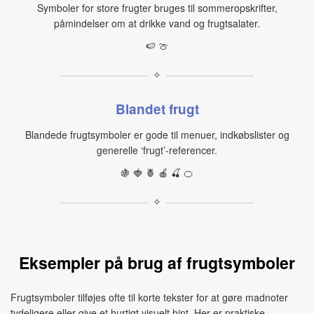
Symboler for store frugter bruges til sommeropskrifter,
påmindelser om at drikke vand og frugtsalater.
🍉 🍈
✧
Blandet frugt
Blandede frugtsymboler er gode til menuer, indkøbslister og
generelle ‘frugt’-referencer.
🍇 🍓 🍍 🍎 🍒 🍊
✧
Eksempler på brug af frugtsymboler
Frugtsymboler tilføjes ofte til korte tekster for at gøre madnoter
tydeligere eller give et hurtigt visuelt hint. Her er praktiske