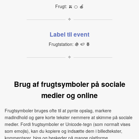
Frugt: 🍌 🍊 🍎
✧
Label til event
Frugtstation: 🍇 🍉 🍍
✧
Brug af frugtsymboler på sociale
medier og online
Frugtsymboler bruges ofte til at pynte opslag, markere
madindhold og gøre korte tekster nemmere at skimme på sociale
medier. Fordi frugtsymboler er Unicode-tegn (som normalt vises
som emojis), kan du kopiere og indsætte dem i billedtekster,
kommentarer, bios og beskeder på mange platforme.