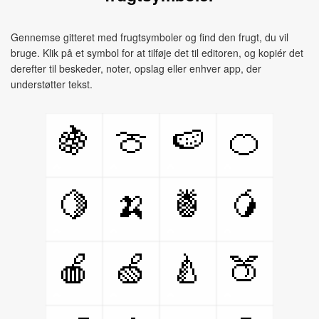
Gennemse gitteret med frugtsymboler og find den frugt, du vil
bruge. Klik på et symbol for at tilføje det til editoren, og kopiér det
derefter til beskeder, noter, opslag eller enhver app, der
understøtter tekst.
🍇
🍈
🍉
🍊
🍋
🍌
🍍
🥭
🍎
🍏
🍐
🍑