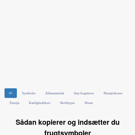
🍉
Symboler
Alfanumerisk
Seje bogstaver
Humørikoner
Emojis
Kærlighedskort
Skrifttyper
Home
Sådan kopierer og indsætter du
frugtsymboler