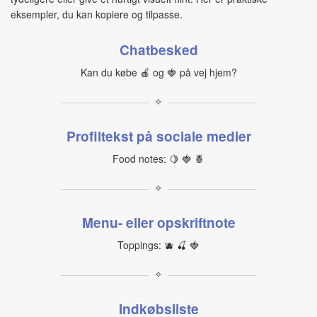
eksempler, du kan kopiere og tilpasse.
Chatbesked
Kan du købe 🍎 og 🍓 på vej hjem?
✧
Profiltekst på sociale medier
Food notes: 🍋 🍓 🍍
✧
Menu- eller opskriftnote
Toppings: 🫐 🍒 🍓
✧
Indkøbsliste