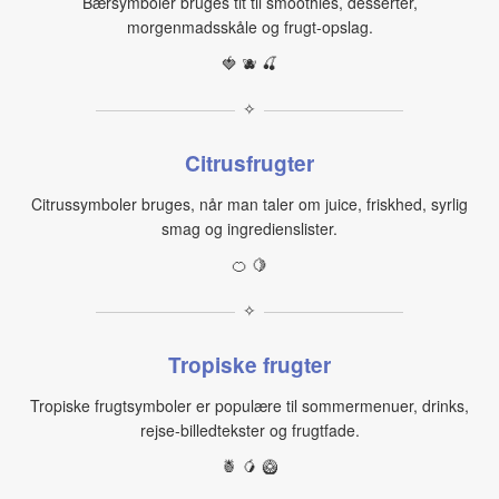
Bærsymboler bruges tit til smoothies, desserter,
morgenmadsskåle og frugt-opslag.
🍓 🫐 🍒
✧
Citrusfrugter
Citrussymboler bruges, når man taler om juice, friskhed, syrlig
smag og ingredienslister.
🍊 🍋
✧
Tropiske frugter
Tropiske frugtsymboler er populære til sommermenuer, drinks,
rejse-billedtekster og frugtfade.
🍍 🥭 🥝