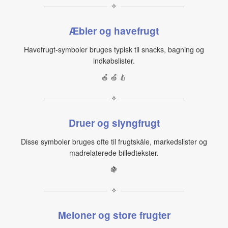
✧
Æbler og havefrugt
Havefrugt-symboler bruges typisk til snacks, bagning og
indkøbslister.
🍎 🍏 🍐
✧
Druer og slyngfrugt
Disse symboler bruges ofte til frugtskåle, markedslister og
madrelaterede billedtekster.
🍇
✧
Meloner og store frugter