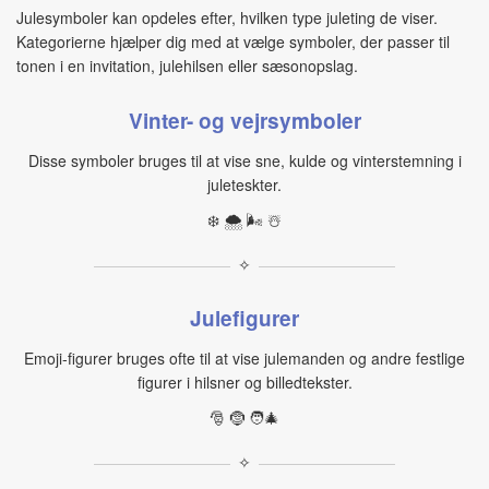
Julesymboler kan opdeles efter, hvilken type juleting de viser.
Kategorierne hjælper dig med at vælge symboler, der passer til
tonen i en invitation, julehilsen eller sæsonopslag.
Vinter- og vejrsymboler
Disse symboler bruges til at vise sne, kulde og vinterstemning i
juleteskter.
❄️ 🌨️ 🌬️ ☃️
✧
Julefigurer
Emoji‑figurer bruges ofte til at vise julemanden og andre festlige
figurer i hilsner og billedtekster.
🎅 🤶 🧑‍🎄
✧