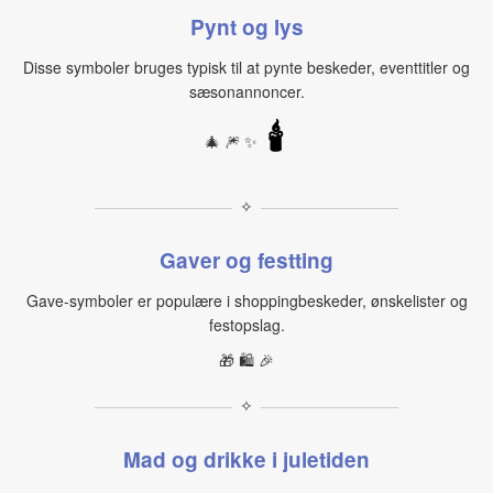
Pynt og lys
Disse symboler bruges typisk til at pynte beskeder, eventtitler og
sæsonannoncer.
🕯
🎄 🎆 ✨
✧
Gaver og festting
Gave‑symboler er populære i shoppingbeskeder, ønskelister og
festopslag.
🎁 🛍️ 🎉
✧
Mad og drikke i juletiden