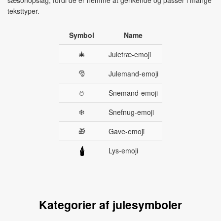
sæsonopslag, fordi de er nemme at genkende og passer i mange
teksttyper.
Symbol
Name
🎄
Juletræ‑emoji
🎅
Julemand‑emoji
⛄
Snemand‑emoji
❄️
Snefnug‑emoji
🎁
Gave‑emoji
Lys‑emoji
🕯
Kategorier af julesymboler