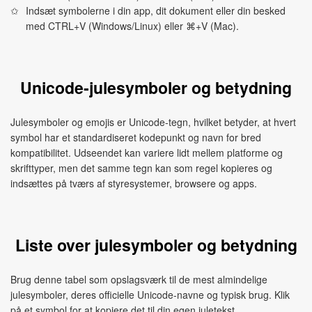
Indsæt symbolerne i din app, dit dokument eller din besked
med CTRL+V (Windows/Linux) eller ⌘+V (Mac).
Unicode‑julesymboler og betydning
Julesymboler og emojis er Unicode‑tegn, hvilket betyder, at hvert
symbol har et standardiseret kodepunkt og navn for bred
kompatibilitet. Udseendet kan variere lidt mellem platforme og
skrifttyper, men det samme tegn kan som regel kopieres og
indsættes på tværs af styresystemer, browsere og apps.
Liste over julesymboler og betydning
Brug denne tabel som opslagsværk til de mest almindelige
julesymboler, deres officielle Unicode‑navne og typisk brug. Klik
på et symbol for at kopiere det til din egen juletekst.