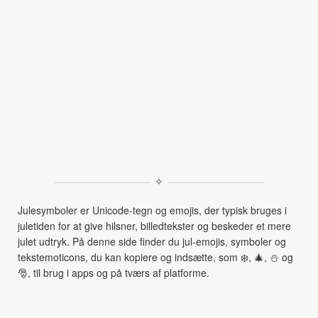
✧
Julesymboler er Unicode‑tegn og emojis, der typisk bruges i
juletiden for at give hilsner, billedtekster og beskeder et mere
julet udtryk. På denne side finder du jul‑emojis, symboler og
tekstemoticons, du kan kopiere og indsætte, som ❄️, 🎄, ⛄ og
🎅, til brug i apps og på tværs af platforme.