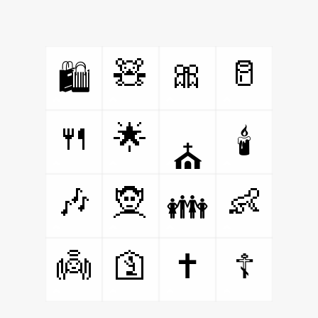
🧸
🎀
🥛
🛍️
🍴
🌟
🕯️
⛪
🎶
🧝
👶
👪
👼
🛐
✝️
☦️