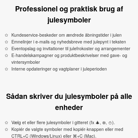
Professionel og praktisk brug af
julesymboler
Kundeservice‑beskeder om ændrede åbningstider i julen
Emnelinjer i e‑mails og nyhedsbreve med julepynt i teksten
Eventopslag og invitationer til julefrokoster og arrangementer
E‑handelskampagner og produktbeskrivelser med gave‑ og
vintersymboler
Interne opdateringer og vagtplaner i juleperioden
Sådan skriver du julesymboler på alle
enheder
Vælg et eller flere julesymboler i gitteret (fx 🎄, ❄️, ⛄).
Kopiér de valgte symboler med kopiér‑knappen eller med
CTRL+C (Windows/Linux) eller ⌘+C (Mac).