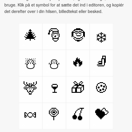
bruge. Klik på et symbol for at sætte det ind i editoren, og kopiér
det derefter over i din hilsen, billedtekst eller besked.
🎄
🎅
🤶
❄️
🔥
🧦
☃️
⛄
🦌
🍷
🎁
🍪
🍬
🍭
🍒
💝