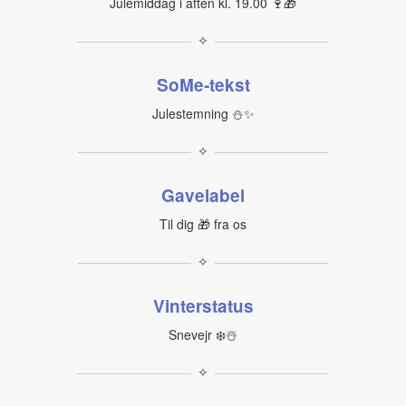
Julemiddag i aften kl. 19.00 🍷🎁
✧
SoMe‑tekst
Julestemning ⛄✨
✧
Gavelabel
Til dig 🎁 fra os
✧
Vinterstatus
Snevejr ❄️☃️
✧