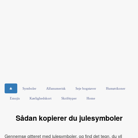
🎄
Symboler
Alfanumerisk
Seje bogstaver
Humørikoner
Emojis
Kærlighedskort
Skrifttyper
Home
Sådan kopierer du julesymboler
Gennemse gitteret med julesymboler, og find det tegn, du vil