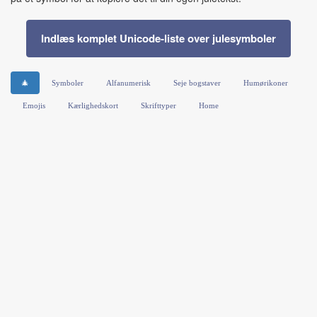
Indlæs komplet Unicode‑liste over julesymboler
🎄
Symboler
Alfanumerisk
Seje bogstaver
Humørikoner
Emojis
Kærlighedskort
Skrifttyper
Home