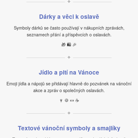
✧
Dárky a věci k oslavě
Symboly dárků se často používají v nákupních zprávách,
seznamech přání a příspěvcích o oslavách.
🎁 🛍️ 🎉
✧
Jídlo a pití na Vánoce
Emoji jídla a nápojů se přidávají hlavně do pozvánek na vánoční
akce a zpráv o společných oslavách.
🍷 🍪 🍬 ☕
✧
Textové vánoční symboly a smajlíky