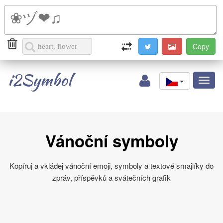
i2Symbol
Toggl
naviga
Vánoční symboly
Kopíruj a vkládej vánoční emoji, symboly a textové smajlíky do
zpráv, příspěvků a svátečních grafik