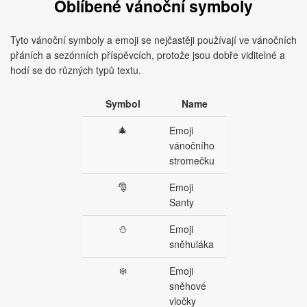
Oblíbené vánoční symboly
Tyto vánoční symboly a emoji se nejčastěji používají ve vánočních
přáních a sezónních příspěvcích, protože jsou dobře viditelné a
hodí se do různých typů textu.
Symbol
Name
🎄
Emoji
vánočního
stromečku
🎅
Emoji
Santy
⛄
Emoji
sněhuláka
❄️
Emoji
sněhové
vločky