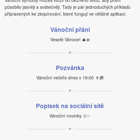
Vánoční symboly můžeš vložit do běžného textu, aby přání
působilo jasněji a svátečněji. Tady je pár jednoduchých příkladů
připravených ke zkopírování, které fungují ve většině aplikací.
Vánoční přání
Veselé Vánoce! 🎄❄️
✧
Pozvánka
Vánoční večeře dnes v 19:00 🍷🎁
✧
Popisek na sociální sítě
Vánoční novinky ⛄✨
✧