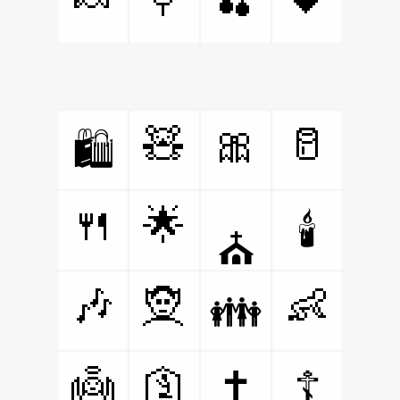
🧸
🎀
🥛
🛍️
🍴
🌟
🕯️
⛪
🎶
🧝
👶
👪
👼
🛐
✝️
☦️