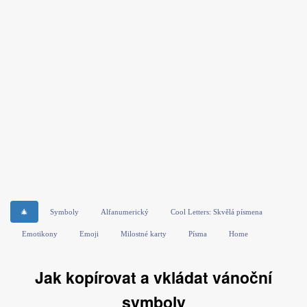
🎄
Symboly
Alfanumerický
Cool Letters: Skvělá písmena
Emotikony
Emoji
Milostné karty
Písma
Home
Jak kopírovat a vkládat vánoční
symboly