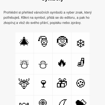
Prohlédni si přehled vánočních symbolů a vyber znak, který
potřebuješ. Klikni na symbol, přidá se do editoru, a pak ho
zkopíruj a vlož do svého přání, popisku nebo zprávy.
🎄
🎅
🤶
❄️
🔥
🧦
☃️
⛄
🦌
🍷
🎁
🍪
🍬
🍭
🍒
💝