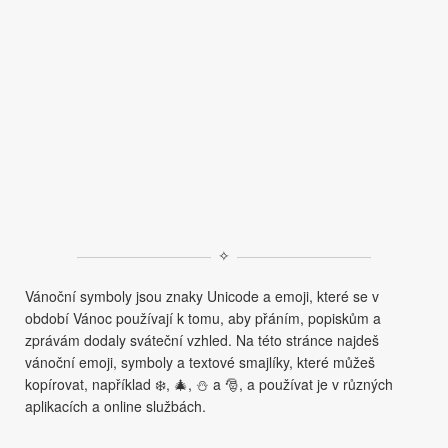
✧
Vánoční symboly jsou znaky Unicode a emoji, které se v
období Vánoc používají k tomu, aby přáním, popiskům a
zprávám dodaly sváteční vzhled. Na této stránce najdeš
vánoční emoji, symboly a textové smajlíky, které můžeš
kopírovat, například ❄️, 🎄, ⛄ a 🎅, a používat je v různých
aplikacích a online službách.