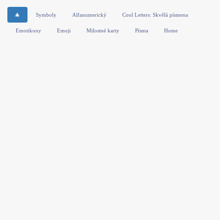
🎄
Symboly
Alfanumerický
Cool Letters: Skvělá písmena
Emotikony
Emoji
Milostné karty
Písma
Home