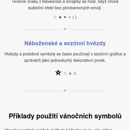
Textové znaky z klávesnice a smajlíky se hodí, když chceš
sváteční efekt bez plnobarevných emoji.
☆ ★ ✦ ✧ ( )
✧
Náboženské a sezónní hvězdy
Hvězdy a podobné symboly se často používají v sezónní grafice a
zprávách jako jednoduchý dekorativní prvek.
⭐
✨ ✭ ✩
✧
Příklady použití vánočních symbolů