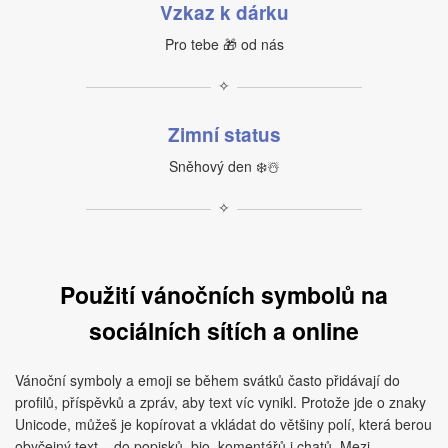
Vzkaz k dárku
Pro tebe 🎁 od nás
✧
Zimní status
Sněhový den ❄️☃️
✧
Použití vánočních symbolů na
sociálních sítích a online
Vánoční symboly a emoji se během svátků často přidávají do
profilů, příspěvků a zpráv, aby text víc vynikl. Protože jde o znaky
Unicode, můžeš je kopírovat a vkládat do většiny polí, která berou
obyčejný text – do popisků, bio, komentářů i chatů. Mezi