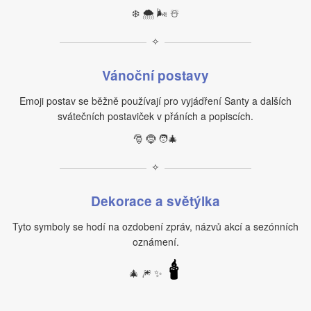
❄️ 🌨️ 🌬️ ☃️
✧
Vánoční postavy
Emoji postav se běžně používají pro vyjádření Santy a dalších
svátečních postaviček v přáních a popiscích.
🎅 🤶 🧑‍🎄
✧
Dekorace a světýlka
Tyto symboly se hodí na ozdobení zpráv, názvů akcí a sezónních
oznámení.
🕯
🎄 🎆 ✨