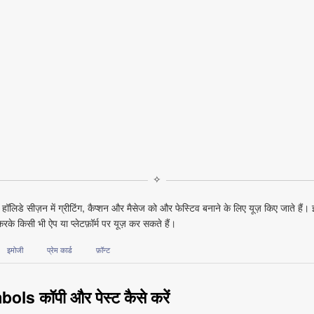
✧
लिडे सीज़न में ग्रीटिंग, कैप्शन और मैसेज को और फेस्टिव बनाने के लिए यूज़ किए जाते ह
रके किसी भी ऐप या प्लेटफ़ॉर्म पर यूज़ कर सकते हैं।
इमोजी
प्रेम कार्ड
फ़ॉन्ट
s कॉपी और पेस्ट कैसे करें