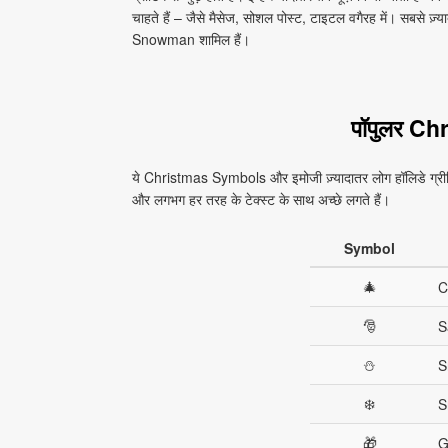
चाहते हैं – जैसे मैसेज, सोशल पोस्ट, टाइटल वगैरह में। सबसे ज़्या
Snowman शामिल हैं।
पॉपुलर C
ये Christmas Symbols और इमोजी ज़्यादातर लोग हॉलिडे ग्रीटिंग 
और लगभग हर तरह के टेक्स्ट के साथ अच्छे लगते हैं।
Symbol
🎄
C
🎅
S
⛄
S
❄️
S
🎁
G