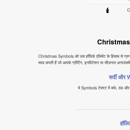
C
🕯
Christmas 
Christmas Symbols को उस हॉलिडे एलिमेंट के हिसाब से ग्रुप क
मदद करती हैं जो आपके ग्रीटिंग, इनविटेशन या सीज़नल अनाउंसमें
सर्दी औ
ये Symbols टेक्स्ट में बर्फ, ठंड और 
हॉल