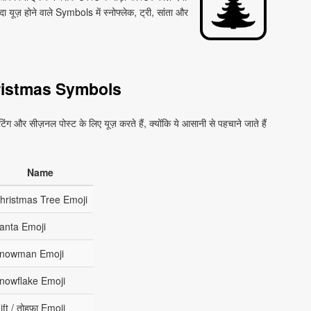
दा यूज़ होने वाले Symbols में स्नोफ्लेक, ट्री, सांता और
hristmas Symbols
और सीज़नल पोस्ट के लिए यूज़ करते हैं, क्योंकि ये आसानी से पहचाने जाते हैं
Name
hristmas Tree Emoji
anta Emoji
nowman Emoji
nowflake Emoji
ift / तोहफ़ा Emoji