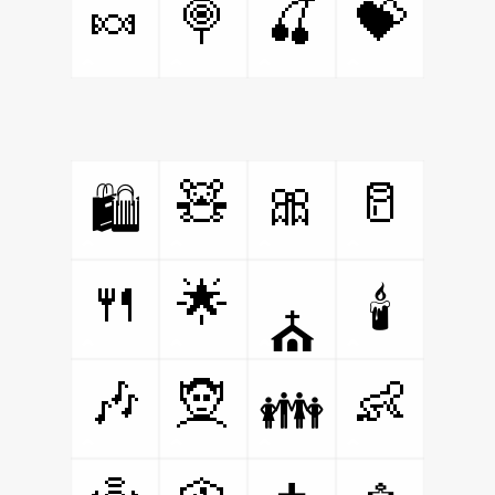
🍬
🍭
🍒
💝
🧸
🎀
🥛
🛍️
🍴
🌟
🕯️
⛪
🎶
🧝
👶
👪