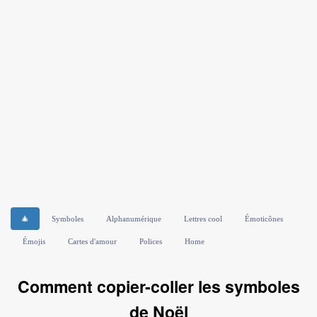
🎄
Symboles
Alphanumérique
Lettres cool
Émoticônes
Émojis
Cartes d'amour
Polices
Home
Comment copier-coller les symboles
de Noël