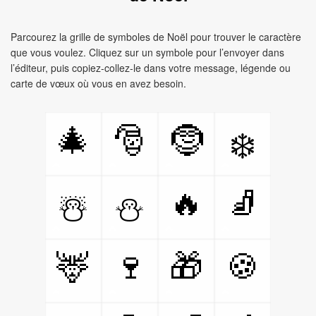
Parcourez la grille de symboles de Noël pour trouver le caractère
que vous voulez. Cliquez sur un symbole pour l’envoyer dans
l’éditeur, puis copiez-collez-le dans votre message, légende ou
carte de vœux où vous en avez besoin.
🎄
🎅
🤶
❄️
🔥
🧦
☃️
⛄
🦌
🍷
🎁
🍪