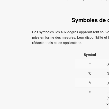
Symboles de d
Ces symboles liés aux degrés apparaissent souvent
mise en forme des mesures. Leur disponibilité et
rédactionnels et les applications.
Symbol
°
S
℃
D
℉
D
º
I
(
d