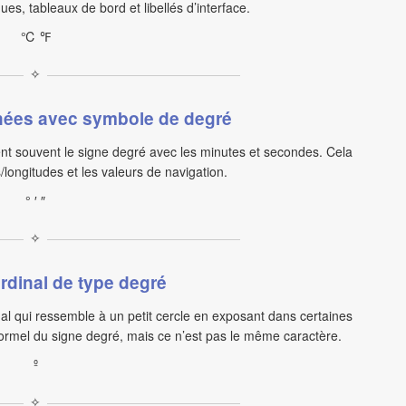
ques, tableaux de bord et libellés d’interface.
℃ ℉
✧
nées avec symbole de degré
nt souvent le signe degré avec les minutes et secondes. Cela
s/longitudes et les valeurs de navigation.
° ′ ″
✧
rdinal de type degré
nal qui ressemble à un petit cercle en exposant dans certaines
informel du signe degré, mais ce n’est pas le même caractère.
º
✧