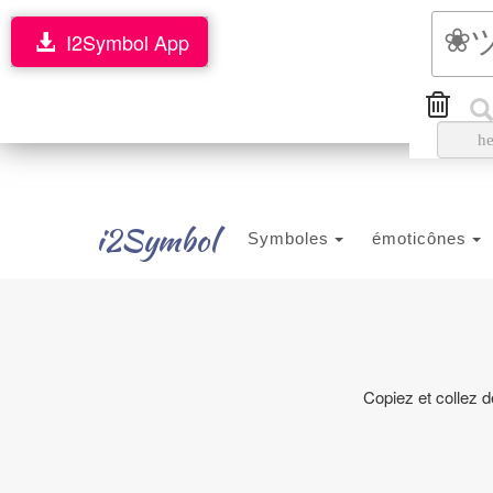
I2Symbol App
i2Symbol
Symboles
émoticônes
Copiez et collez 