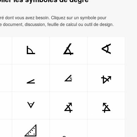
gré dont vous avez besoin. Cliquez sur un symbole pour
tre document, discussion, feuille de calcul ou outil de design.
⊾
∡
∢
⦞
⦟
⦬
⦡
⦨
⦩
📐
。