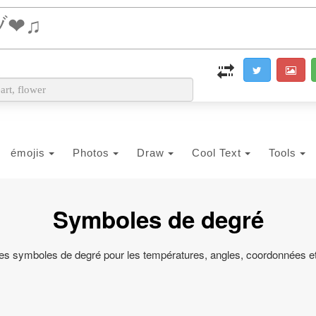
i2PDF
i2IMG
i2OCR
i2TEXT
i2SYMBOL
émojis
Photos
Draw
Cool Text
Tools
Symboles de degré
des symboles de degré pour les températures, angles, coordonnées e