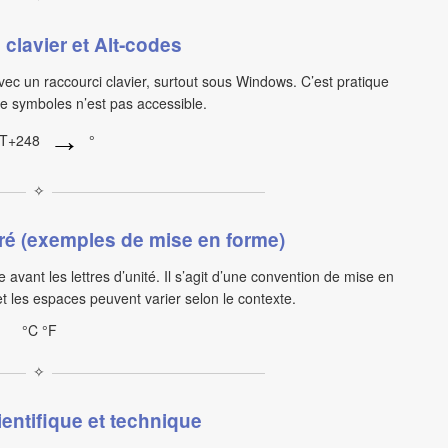
clavier et Alt‑codes
vec un raccourci clavier, surtout sous Windows. C’est pratique
de symboles n’est pas accessible.
→
LT+248
°
✧
ré (exemples de mise en forme)
 avant les lettres d’unité. Il s’agit d’une convention de mise en
et les espaces peuvent varier selon le contexte.
°C °F
✧
entifique et technique