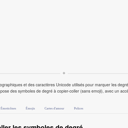
✧
ographiques et des caractères Unicode utilisés pour marquer les degrés
ose des symboles de degré à copier-coller (sans emoji), avec un accè
Émoticônes
Émojis
Cartes d'amour
Polices
ler les symboles de degré