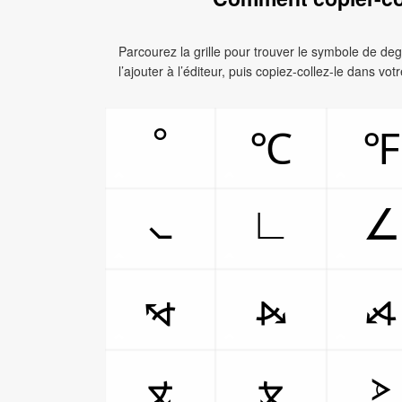
Parcourez la grille pour trouver le symbole de de
l’ajouter à l’éditeur, puis copiez-collez-le dans vo
°
℃
℉
∟
∠
⦦
⦭
⦮
⦯
⦠
⦪
⦫