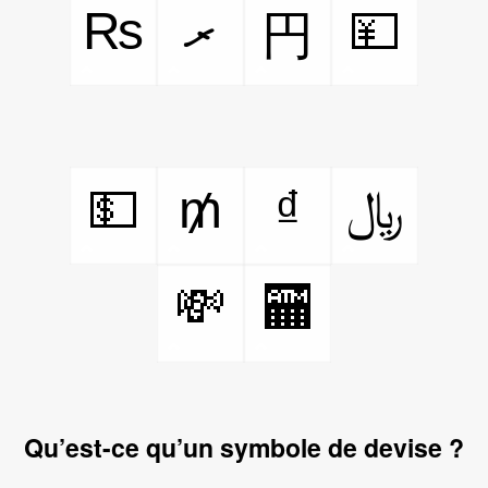
₨
ރ
💴
円
💵
₥
₫
﷼
💸
🏧
Qu’est-ce qu’un symbole de devise ?