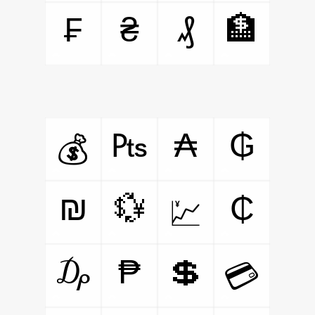
₣
₴
₰
🏦
₧
₳
₲
💰
₪
💱
₵
💹
₯
₱
💲
💳