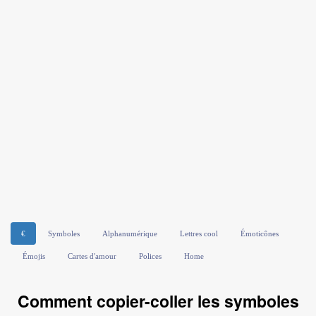
€
Symboles
Alphanumérique
Lettres cool
Émoticônes
Émojis
Cartes d'amour
Polices
Home
Comment copier-coller les symboles