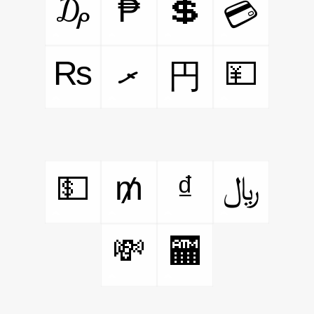
₯
₱
💲
💳
₨
ރ
💴
円
💵
₥
₫
﷼
💸
🏧