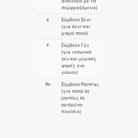
ανάλογα με τα
συμφραζόμενα)
¢
Σύμβολο Σεντ
(για σεντ και
μικρά ποσά)
¥
Σύμβολο Γεν
(για ιαπωνικό
γεν και μερικές
φορές για
γιουάν)
₨
Σύμβολο Ρουπίας
(για ποσά σε
ρουπίες σε
ορισμένα
πλαίσια)