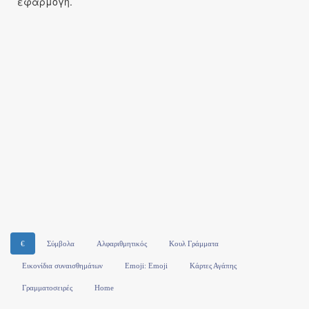
εφαρμογή.
€
Σύμβολα
Αλφαριθμητικός
Κουλ Γράμματα
Εικονίδια συναισθημάτων
Emoji: Emoji
Κάρτες Αγάπης
Γραμματοσειρές
Home