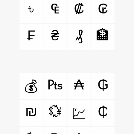
৳
₠
₡
₢
₣
₴
₰
🏦
₧
₳
₲
💰
₪
💱
₵
💹