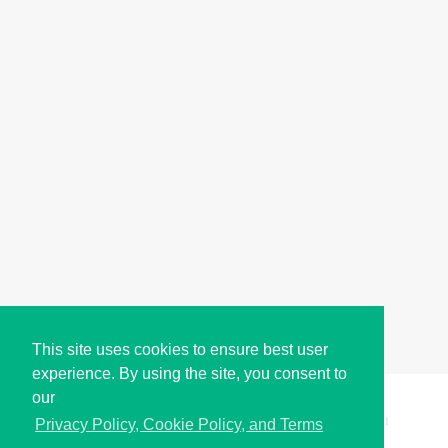
This site uses cookies to ensure best user
experience. By using the site, you consent to
our
Copyright © i2Symbol 2011-2026,
Sciweavers LLC
, USA.
191
Privacy Policy, Cookie Policy, and Terms