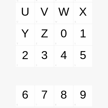
Q
R
S
T
U
V
W
X
U
V
W
X
Y
Z
0
1
Y
Z
0
1
2
3
4
5
2
3
4
5
6
7
8
9
6
7
8
9