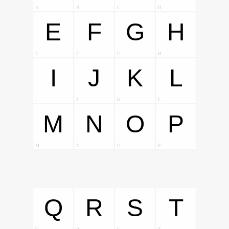
A
B
C
D
E
F
G
H
E
F
G
H
I
J
K
L
I
J
K
L
M
N
O
P
M
N
O
P
Q
R
S
T