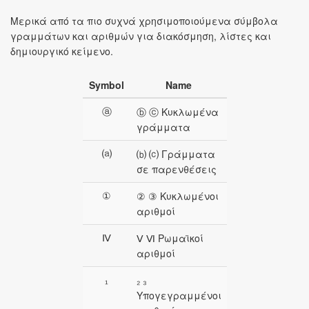
Μερικά από τα πιο συχνά χρησιμοποιούμενα σύμβολα
γραμμάτων και αριθμών για διακόσμηση, λίστες και
δημιουργικό κείμενο.
Symbol
Name
ⓐ
ⓑ ⓒ Κυκλωμένα
γράμματα
⒜
⒝ ⒞ Γράμματα
σε παρενθέσεις
①
② ③ Κυκλωμένοι
αριθμοί
Ⅳ
Ⅴ Ⅵ Ρωμαϊκοί
αριθμοί
₁
₂ ₃
Υπογεγραμμένοι