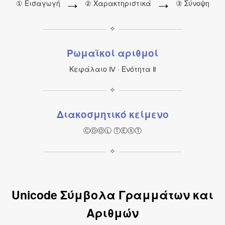
→
→
① Εισαγωγή
② Χαρακτηριστικά
③ Σύνοψη
✧
Ρωμαϊκοί αριθμοί
Κεφάλαιο Ⅳ · Ενότητα Ⅱ
✧
Διακοσμητικό κείμενο
ⒸⓄⓄⓁ ⓉⒺⓍⓉ
✧
Unicode Σύμβολα Γραμμάτων και
Αριθμών