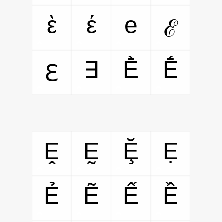
ὲ
έ
e
ℰ
Ḕ
Ḗ
∃
ℇ
Ḙ
Ḛ
Ḝ
Ẹ
Ẻ
Ẽ
Ế
Ề