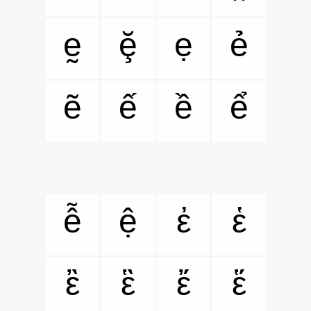
ḛ
ḝ
ẹ
ẻ
ẽ
ế
ề
ể
ễ
ệ
ἐ
ἑ
ἒ
ἓ
ἔ
ἕ