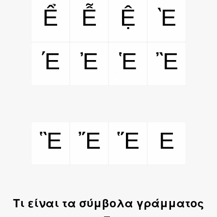
Ể
Ễ
Ệ
Ὲ
Έ
Ἐ
Ἑ
Ἒ
Ἓ
Ἔ
Ἕ
E
Τι είναι τα σύμβολα γράμματος