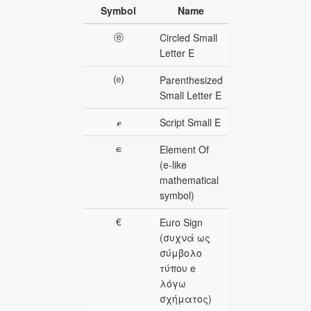
Symbol
Name
ⓔ
Circled Small
Letter E
⒠
Parenthesized
Small Letter E
ℯ
Script Small E
∊
Element Of
(e-like
mathematical
symbol)
€
Euro Sign
(συχνά ως
σύμβολο
τύπου e
λόγω
σχήματος)