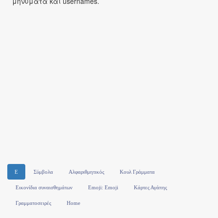
μηνύματα και usernames.
E
Σύμβολα
Αλφαριθμητικός
Κουλ Γράμματα
Εικονίδια συναισθημάτων
Emoji: Emoji
Κάρτες Αγάπης
Γραμματοσειρές
Home